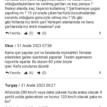
olduğunda,kimlere ne verilmiş,şartları ve kaç paraya ?
İhaleyi alanda, kaç taşeron kullanmış ? Şartnameye uygun
yapılmış mı ? 15 yıl orada çıkan hertürlü bozulmalardan
sorumlu olduğuna göre,öyle olmuş mu ? Vb gibi
gibi.Yollarda hız limiti şart.Yerleşim alanlarında ve hava
şartlarında hız limiti maalesef yok
Yanıtla
(5)
(0)
Okur
/ 31 Aralık 2023 07:58
Kamu için yapılan yol ve binalarda müteahhit firmalar
ellerinden gelen suistimali yaparlar. Teslim aşamasını
rüşvetle aşarlar. Bu durum 60 yıldır böyle
işler. Kafa yorulursa düzelir.
Yanıtla
(6)
(0)
Turgay
/ 31 Aralık 2023 00:27
Altınızda 280 km/h veya daha yüksek hızda araba olacak 4
şeritli yolda gideceksin ve hızınız 120 km/h olacak şaka mı
bu?