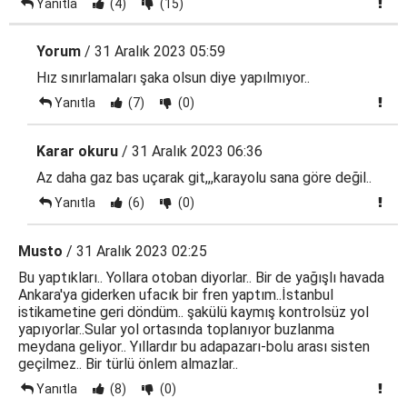
Yanıtla
(4)
(15)
Yorum
/ 31 Aralık 2023 05:59
Hız sınırlamaları şaka olsun diye yapılmıyor..
Yanıtla
(7)
(0)
Karar okuru
/ 31 Aralık 2023 06:36
Az daha gaz bas uçarak git,,,karayolu sana göre değil..
Yanıtla
(6)
(0)
Musto
/ 31 Aralık 2023 02:25
Bu yaptıkları.. Yollara otoban diyorlar.. Bir de yağışlı havada
Ankara'ya giderken ufacık bir fren yaptım..İstanbul
istikametine geri döndüm.. şakülü kaymış kontrolsüz yol
yapıyorlar..Sular yol ortasında toplanıyor buzlanma
meydana geliyor.. Yıllardır bu adapazarı-bolu arası sisten
geçilmez.. Bir türlü önlem almazlar..
Yanıtla
(8)
(0)