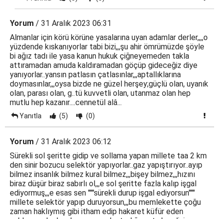
Yorum
/ 31 Aralık 2023 06:31
Almanlar için körü körüne yasalarına uyan adamlar derler,,,,o
yüzdende kıskanıyorlar tabi bizi,,,şu ahir ömrümüzde şöyle
bi ağız tadı ile yasa kanun hukuk çiğneyemeden takla
attıramadan amuda kaldıramadan göçüp gideceğiz diye
yanıyorlar..yansın patlasın çatlasınlar,,,aptallıklarına
doymasınlar,,,oysa bizde ne güzel herşey;güçlü olan, uyanık
olan, parası olan, g..tü kuvvetli olan, utanmaz olan hep
mutlu hep kazanır....cennetül alâ...
Yanıtla
(5)
(0)
Yorum
/ 31 Aralık 2023 06:12
Sürekli sol şeritte gidip ve sollama yapan millete taa 2 km
den sinir bozucu selektör yapıyorlar..gaz yapıştırıyor..ayıp
bilmez insanlık bilmez kural bilmez,,,bişey bilmez,,,hızını
biraz düşür biraz sabırlı ol,,,e sol şeritte fazla kalıp işgal
ediyormuş,,,e esas sen """sürekli durup işgal ediyorsun"""
millete selektör yapıp duruyorsun,,,bu memlekette çoğu
zaman haklıymış gibi itham edip hakaret küfür eden