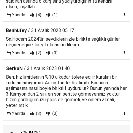
saldıran aslında o karşısına yakıştırdığının ta kendisi
olsun,,,inşallah....
Yanıtla
(4)
(1)
Benhüfey
/ 31 Aralık 2023 05:17
Sn.Hocam 2024’ün sevdiklerinizle birlikte sağlıklı günler
geçireceğiniz bir yıl olmasını dilerim.
Yanıtla
(2)
(0)
SerkaN
/ 31 Aralık 2023 01:40
Ben; hız limitlerinin %10 u kadar tolere edilir kuralını bir
türlü anlamıyorum. Adı üstünde: hız limiti. Kanunun
aşılmasına nasıl böyle bir kılıf uydurulur? Bunun yaninda her
3 Kamyon dan 2 sini en son seritte görmeyeniniz yoktur...
bizim gördüğümüzü polis de görmeli, ve önlem almali,
yeter artık
Yanıtla
(8)
(0)
YORUM YAZ