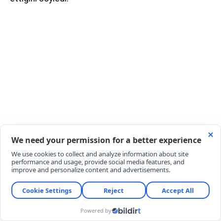
Söz konusu yetkili, olası saldırıların enerji altyapısı,
limanlar ve havaalanları gibi kritik noktaları hedef
alabileceğini belirtti.