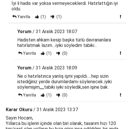
İyi li hadis var yoksa vermeyeceklerdi. Hatırlattığın iyi
oldu.
Yanıtla
(1)
(1)
Yorum
/ 31 Aralık 2023 18:07
Hadisten ahkam kesip başka türlü davrananlara
hatırlatmak lazım....iyiki söyledim tabiki...
Yanıtla
(1)
(0)
Yorum
/ 31 Aralık 2023 18:09
Ne o hatırlatınca yanlış işmi yapıldı.....hep sizin
istediğiniz yerde durumlardamı söylenecek..iyiki
söylemişim,,,,,tabiki iyiki söyledik,sen işine bak.
Yanıtla
(1)
(0)
Karar Okuru
/ 31 Aralık 2023 13:37
Sayın Hocam,
Yıllarca bu işlerin içinde olan biri olarak, tasarım hızı 120
km/saat olan yolların bu hıza göre inşa edildiğini, bir anda