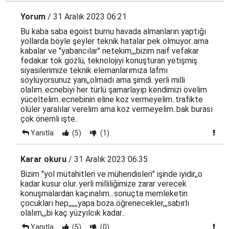
Yorum
/ 31 Aralık 2023 06:21
Bu kaba saba egoist burnu havada almanların yaptığı
yollarda böyle şeyler teknik hatalar pek olmuyor..ama
kabalar ve "yabancılar" netekim,,,bizim naif vefakar
fedakar tok gözlü, teknolojiyi konuşturan yetişmiş
siyasilerimize teknik elemanlarımıza lafmı
söylüyorsunuz yani,,olmadı ama şimdi..yerli milli
olalım..ecnebiyi her türlü şamarlayıp kendimizi övelim
yüceltelim..ecnebinin eline koz vermeyelim..trafikte
ölüler yaralılar verelim ama koz vermeyelim..bak burası
çok önemli işte..
Yanıtla
(5)
(1)
Karar okuru
/ 31 Aralık 2023 06:35
Bizim "yol mütahitleri ve mühendisleri" işinde iyidir,,o
kadar kusur olur..yerli milliliğimize zarar verecek
konuşmalardan kaçınalım...sonuçta memleketin
çocukları hep,,,,,,yapa boza öğrenecekler,,,sabırlı
olalım,,,bi kaç yüzyılcık kadar..
Yanıtla
(5)
(0)