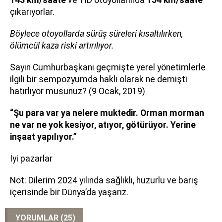
143 km/saate
ve YİD otoyollarında
154 km/saate
çıkarıyorlar.
Böylece otoyollarda sürüş süreleri kısaltılırken,
ölümcül kaza riski artırılıyor.
Sayın Cumhurbaşkanı geçmişte yerel yönetimlerle
ilgili bir sempozyumda haklı olarak ne demişti
hatırlıyor musunuz? (9 Ocak, 2019)
“Şu para var ya nelere muktedir. Orman morman
ne var ne yok kesiyor, atıyor, götürüyor. Yerine
inşaat yapılıyor.”
İyi pazarlar
Not: Dilerim 2024 yılında sağlıklı, huzurlu ve barış
içerisinde bir Dünya’da yaşarız.
YORUMLAR (25)