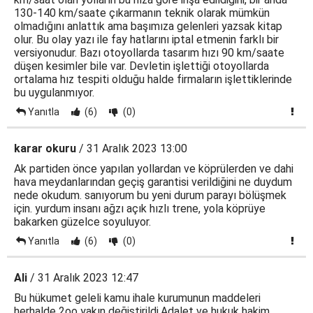
130-140 km/saate çıkarmanın teknik olarak mümkün
olmadığını anlattık ama başımıza gelenleri yazsak kitap
olur. Bu olay yazı ile fay hatlarını iptal etmenin farklı bir
versiyonudur. Bazı otoyollarda tasarım hızı 90 km/saate
düşen kesimler bile var. Devletin işlettiği otoyollarda
ortalama hız tespiti olduğu halde firmaların işlettiklerinde
bu uygulanmıyor.
Yanıtla
(6)
(0)
karar okuru
/ 31 Aralık 2023 13:00
Ak partiden önce yapılan yollardan ve köprülerden ve dahi
hava meydanlarından geçiş garantisi verildiğini ne duydum
nede okudum. sanıyorum bu yeni durum parayı bölüşmek
için. yurdum insanı ağzı açık hızlı trene, yola köprüye
bakarken güzelce soyuluyor.
Yanıtla
(6)
(0)
Ali
/ 31 Aralık 2023 12:47
Bu hükumet geleli kamu ihale kurumunun maddeleri
herhalde 2oo yakın değiştirildi.Adalet ve hukuk hakim