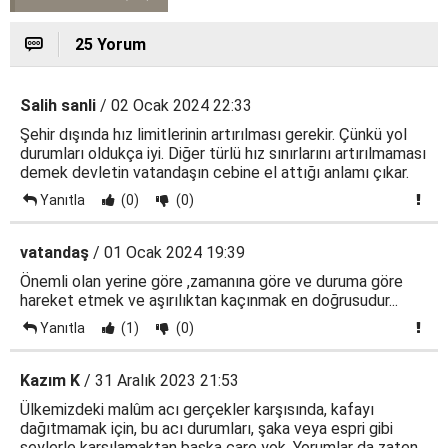
25 Yorum
Salih sanli
/ 02 Ocak 2024 22:33
Şehir dışında hız limitlerinin artırılması gerekir. Çünkü yol
durumları oldukça iyi. Diğer türlü hız sınırlarını artırılmaması
demek devletin vatandaşın cebine el attığı anlamı çıkar.
Yanıtla
(0)
(0)
vatandaş
/ 01 Ocak 2024 19:39
Önemli olan yerine göre ,zamanına göre ve duruma göre
hareket etmek ve aşırılıktan kaçınmak en doğrusudur...
Yanıtla
(1)
(0)
Kazım K
/ 31 Aralık 2023 21:53
Ülkemizdeki malûm acı gerçekler karşısında, kafayı
dağıtmamak için, bu acı durumları, şaka veya espri gibi
şeylerle karşılamaktan başka çare yok. Yorumlar da zaten