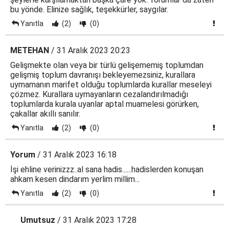
bu yönde. Elinize sağlık, teşekkürler, saygılar.
Yanıtla
(2)
(0)
METEHAN
/ 31 Aralık 2023 20:23
Gelişmekte olan veya bir türlü gelişememiş toplumdan
gelişmiş toplum davranışı bekleyemezsiniz, kurallara
uymamanın marifet olduğu toplumlarda kurallar meseleyi
çözmez. Kurallara uymayanların cezalandırılmadığı
toplumlarda kurala uyanlar aptal muamelesi görürken,
çakallar akıllı sanılır.
Yanıtla
(2)
(0)
Yorum
/ 31 Aralık 2023 16:18
İşi ehline verinizzz..al sana hadis......hadislerden konuşan
ahkam kesen dindarım yerlim millim...
Yanıtla
(2)
(0)
Umutsuz
/ 31 Aralık 2023 17:28