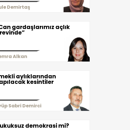
ule Demirtaş
Can gardaşlarımız açlık
revinde”
emra Alkan
mekli aylıklarından
apılacak kesintiler
yüp Sabri Demirci
ukuksuz demokrasi mi?