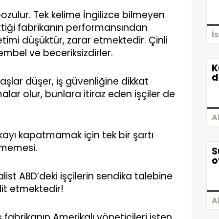
ulur. Tek kelime İngilizce bilmeyen
ettiği fabrikanın performansından
İ
timi düşüktür, zarar etmektedir. Çinli
embel ve beceriksizdirler.
K
d
aaşlar düşer, iş güvenliğine dikkat
ar olur, bunlara itiraz eden işçiler de
A
kayı kapatmamak için tek bir şartı
rmemesi.
S
o
alist ABD’deki işçilerin sendika talebine
it etmektedir!
A
fabrikanın Amerikalı yöneticileri işten