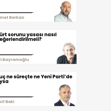
smet Berkan
ürt sorunu yasası nasıl
eğerlendirilmeli?
li Bayramoğlu
uç ne süreçte ne Yeni Parti’de
ysa
kif Beki