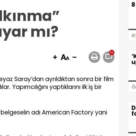
8
alkınma”
uyar mı?
A
93
‘
u
yaz Saray’dan ayrıldıktan sonra bir film
r. Yapımcılığını yaptıklarını ilk iş bir
Ö
D
n belgeselin adı American Factory yani
f