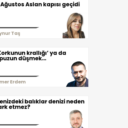
 Ağustos Aslan kapısı geçidi
ynur Taş
Korkunun krallığı’ ya da
puzun düşmek…
mer Erdem
enizdeki balıklar denizi neden
ark etmez?