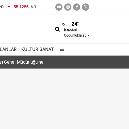
RO
55.1256
%0
24°
İstanbul
Çoğunlukla açık
ası Genel Müdürlüğü’ne
İLANLAR
KÜLTÜR SANAT
a geldi