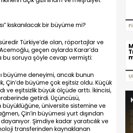
fikirlerin açık gizli ilham ve meşruiyet
ası” kıskanılacak bir büyüme mi?
F
r süredir Türkiye’de olan, röportajlar ve
M
n Acemoğlu, geçen aylarda Karar’da
T
m
a bu soruya şöyle cevap vermişti:
ayıcı büyüme deneyimi, ancak bunun
U
arak, Çin’de büyüme çok eşitsiz oldu. Küçük
ve eşitsizlik büyük ölçüde arttı. İkincisi,
raberinde getirdi. Üçüncüsü,
n büyüklüğüne, üniversite sistemine ve
rağmen, Çin’in büyümesi yurt dışından
 dayanıyor. Şimdiye kadar yaratıcılık ve
knoloji transferinden kaynaklanan