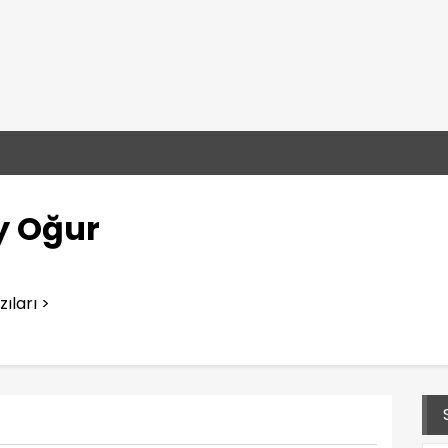
y Oğur
ıları >