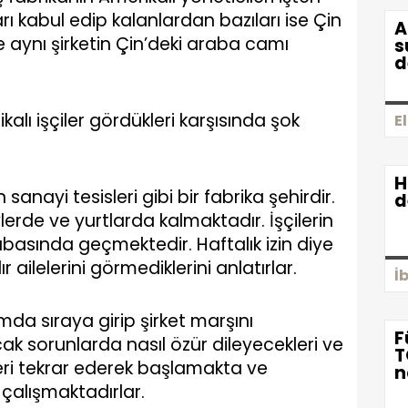
ları kabul edip kalanlardan bazıları ise Çin
A
ye aynı şirketin Çin’deki araba camı
s
d
ikalı işçiler gördükleri karşısında şok
E
H
 sanayi tesisleri gibi bir fabrika şehirdir.
d
erde ve yurtlarda kalmaktadır. İşçilerin
basında geçmektedir. Haftalık izin diye
dır ailelerini görmediklerini anlatırlar.
İ
amda sıraya girip şirket marşını
F
k sorunlarda nasıl özür dileyecekleri ve
T
zleri tekrar ederek başlamakta ve
n
 çalışmaktadırlar.