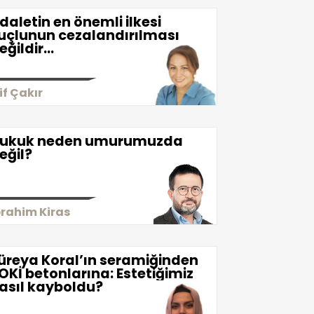
daletin en önemli ilkesi
uçlunun cezalandırılması
eğildir...
lif Çakır
ukuk neden umurumuzda
eğil?
brahim Kiras
üreya Koral’ın seramiğinden
OKİ betonlarına: Estetiğimiz
asıl kayboldu?