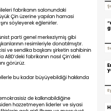
Ş
ileleri fabrikanın salonundaki
büyük Çin üzerine yapılan hamasi
şını söyleyerek eğlenirler.
“
g
ünist parti genel merkeziymiş gibi
anlarının resimleriyle donatılmıştır.
S
cisi ve sendika başkanı şirketin sahibinin
 ABD’deki fabrikanın nasıl Çin’deki
nı görürüz.
E
y
ellerle bu kadar büyüyebildiği hakkında
E
mokrasisiz de kalkınabildiğine
iden hazzetmeyen liderler ve siyasi
H