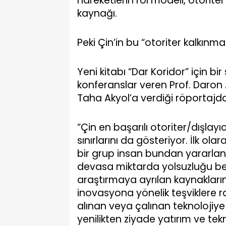
hareketlerin rol modeli, otoriter 
kaynağı.
Peki Çin’in bu “otoriter kalkınm
Yeni kitabı “Dar Koridor” için bi
konferanslar veren Prof. Daro
Taha Akyol’a verdiği röportajd
“Çin en başarılı otoriter/dışl
sınırlarını da gösteriyor. İlk ol
bir grup insan bundan yararlandı 
devasa miktarda yolsuzluğu be
araştırmaya ayrılan kaynakları
inovasyona yönelik teşviklere 
alınan veya çalınan teknolojiye
yenilikten ziyade yatırım ve te