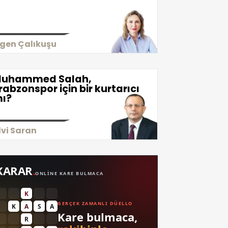
igen Çalıkuşu
uhammed Salah,
rabzonspor için bir kurtarıcı
ı?
lvi Saran