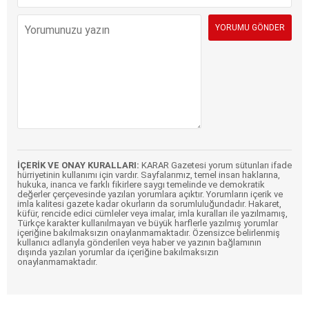
İÇERİK VE ONAY KURALLARI:
KARAR Gazetesi yorum sütunları ifade
hürriyetinin kullanımı için vardır. Sayfalarımız, temel insan haklarına,
hukuka, inanca ve farklı fikirlere saygı temelinde ve demokratik
değerler çerçevesinde yazılan yorumlara açıktır. Yorumların içerik ve
imla kalitesi gazete kadar okurların da sorumluluğundadır. Hakaret,
küfür, rencide edici cümleler veya imalar, imla kuralları ile yazılmamış,
Türkçe karakter kullanılmayan ve büyük harflerle yazılmış yorumlar
içeriğine bakılmaksızın onaylanmamaktadır. Özensizce belirlenmiş
kullanıcı adlarıyla gönderilen veya haber ve yazının bağlamının
dışında yazılan yorumlar da içeriğine bakılmaksızın
onaylanmamaktadır.