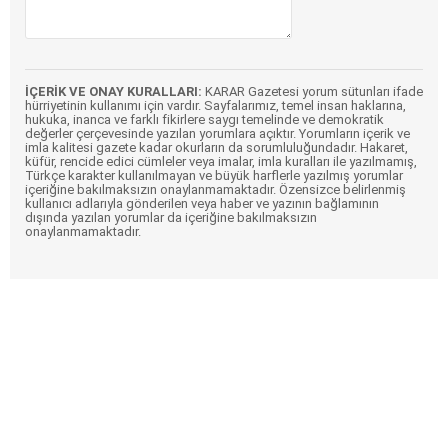
İÇERİK VE ONAY KURALLARI:
KARAR Gazetesi yorum sütunları ifade
hürriyetinin kullanımı için vardır. Sayfalarımız, temel insan haklarına,
hukuka, inanca ve farklı fikirlere saygı temelinde ve demokratik
değerler çerçevesinde yazılan yorumlara açıktır. Yorumların içerik ve
imla kalitesi gazete kadar okurların da sorumluluğundadır. Hakaret,
küfür, rencide edici cümleler veya imalar, imla kuralları ile yazılmamış,
Türkçe karakter kullanılmayan ve büyük harflerle yazılmış yorumlar
içeriğine bakılmaksızın onaylanmamaktadır. Özensizce belirlenmiş
kullanıcı adlarıyla gönderilen veya haber ve yazının bağlamının
dışında yazılan yorumlar da içeriğine bakılmaksızın
onaylanmamaktadır.