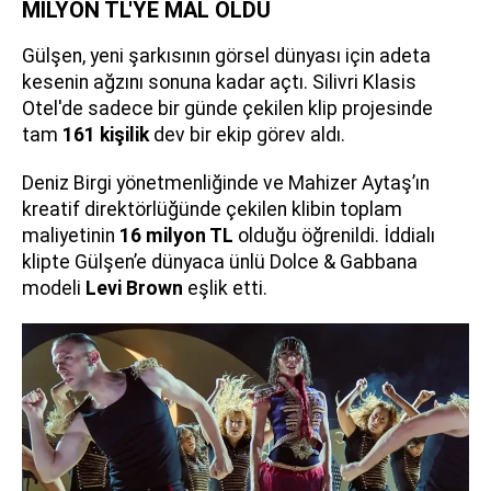
MİLYON TL'YE MAL OLDU
Gülşen, yeni şarkısının görsel dünyası için adeta
kesenin ağzını sonuna kadar açtı. Silivri Klasis
Otel'de sadece bir günde çekilen klip projesinde
tam
161 kişilik
dev bir ekip görev aldı.
Deniz Birgi yönetmenliğinde ve Mahizer Aytaş’ın
kreatif direktörlüğünde çekilen klibin toplam
maliyetinin
16 milyon TL
olduğu öğrenildi. İddialı
klipte Gülşen’e dünyaca ünlü Dolce & Gabbana
modeli
Levi Brown
eşlik etti.