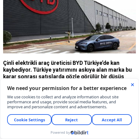
Çinli elektrikli araç üreticisi BYD Türkiye’de kan
kaybediyor. Türkiye yatırımını askıya alan marka bu
karar sonrası satışlarda gözle görülür bir düşüş
yaşayarak Temmuz’da sadece 17 araç satabildi.
07/08/2026 00:01
KARAR
Esmagül Koçak