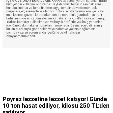
İÇERİK VE ONAY KURALLARI:
KARAR Gazetesi yorum sütunları ifade
hürriyetinin kullanımı için vardır. Sayfalarımız, temel insan haklarına,
hukuka, inanca ve farklı fikirlere saygı temelinde ve demokratik
değerler çerçevesinde yazılan yorumlara açıktır. Yorumların içerik ve
imla kalitesi gazete kadar okurların da sorumluluğundadır. Hakaret,
küfür, rencide edici cümleler veya imalar, imla kuralları ile yazılmamış,
Türkçe karakter kullanılmayan ve büyük harflerle yazılmış yorumlar
içeriğine bakılmaksızın onaylanmamaktadır. Özensizce belirlenmiş
kullanıcı adlarıyla gönderilen veya haber ve yazının bağlamının
dışında yazılan yorumlar da içeriğine bakılmaksızın
onaylanmamaktadır.
Poyraz lezzetine lezzet katıyor! Günde
10 ton hasat ediliyor, kilosu 250 TL’den
satılıyor