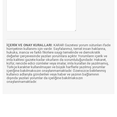
İÇERİK VE ONAY KURALLARI:
KARAR Gazetesi yorum sütunları ifade
hürriyetinin kullanımı için vardır. Sayfalarımız, temel insan haklarına,
hukuka, inanca ve farklı fikirlere saygı temelinde ve demokratik
değerler çerçevesinde yazılan yorumlara açıktır. Yorumların içerik ve
imla kalitesi gazete kadar okurların da sorumluluğundadır. Hakaret,
küfür, rencide edici cümleler veya imalar, imla kuralları ile yazılmamış,
Türkçe karakter kullanılmayan ve büyük harflerle yazılmış yorumlar
içeriğine bakılmaksızın onaylanmamaktadır. Özensizce belirlenmiş
kullanıcı adlarıyla gönderilen veya haber ve yazının bağlamının
dışında yazılan yorumlar da içeriğine bakılmaksızın
onaylanmamaktadır.