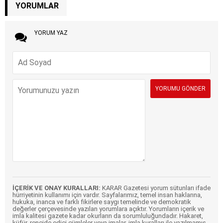
YORUMLAR
YORUM YAZ
İÇERİK VE ONAY KURALLARI:
KARAR Gazetesi yorum sütunları ifade
hürriyetinin kullanımı için vardır. Sayfalarımız, temel insan haklarına,
hukuka, inanca ve farklı fikirlere saygı temelinde ve demokratik
değerler çerçevesinde yazılan yorumlara açıktır. Yorumların içerik ve
imla kalitesi gazete kadar okurların da sorumluluğundadır. Hakaret,
küfür, rencide edici cümleler veya imalar, imla kuralları ile yazılmamış,