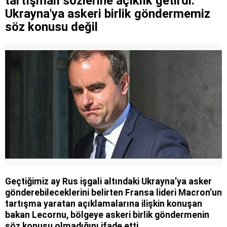
tartışmalı sözlerine açıklık getirdi:
Ukrayna'ya askeri birlik göndermemiz
söz konusu değil
Geçtiğimiz ay Rus işgali altındaki Ukrayna’ya asker
gönderebileceklerini belirten Fransa lideri Macron’un
tartışma yaratan açıklamalarına ilişkin konuşan
bakan Lecornu, bölgeye askeri birlik göndermenin
söz konusu olmadığını ifade etti.