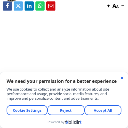
Yaz mevsiminin en nazlı ve lezzetli meyvelerinden
ahududu (frambuaz), reçel kavanozlarında yerini
almaya başladı. Yapısı gereği oldukça hassas olan
bu özel meyveyi pişirirken formunu korumak ve