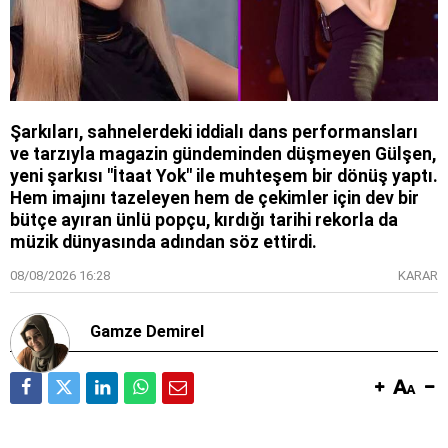
Şarkıları, sahnelerdeki iddialı dans performansları
ve tarzıyla magazin gündeminden düşmeyen Gülşen,
yeni şarkısı "İtaat Yok" ile muhteşem bir dönüş yaptı.
Hem imajını tazeleyen hem de çekimler için dev bir
bütçe ayıran ünlü popçu, kırdığı tarihi rekorla da
müzik dünyasında adından söz ettirdi.
08/08/2026 16:28
KARAR
Gamze Demirel