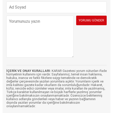
İÇERİK VE ONAY KURALLARI:
KARAR Gazetesi yorum sütunları ifade
hürriyetinin kullanımı için vardır. Sayfalarımız, temel insan haklarına,
hukuka, inanca ve farklı fikirlere saygı temelinde ve demokratik
değerler çerçevesinde yazılan yorumlara açıktır. Yorumların içerik ve
imla kalitesi gazete kadar okurların da sorumluluğundadır. Hakaret,
küfür, rencide edici cümleler veya imalar, imla kuralları ile yazılmamış,
Türkçe karakter kullanılmayan ve büyük harflerle yazılmış yorumlar
içeriğine bakılmaksızın onaylanmamaktadır. Özensizce belirlenmiş
kullanıcı adlarıyla gönderilen veya haber ve yazının bağlamının
dışında yazılan yorumlar da içeriğine bakılmaksızın
onaylanmamaktadır.