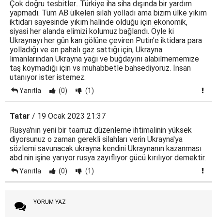
Çok doğru tesbitler...Türkiye iha siha dışında bir yardım
yapmadı. Tüm AB ülkeleri silah yolladı ama bizim ülke yıkım
iktidarı sayesinde yıkım halinde olduğu için ekonomik,
siyasi her alanda elimizi kolumuz bağlandı. Öyle ki
Ukraynayı her gün kan gölüne çeviren Putin'e iktidara para
yolladığı ve en pahalı gaz sattığı için, Ukrayna
limanlarından Ukrayna yağı ve buğdayını alabilmememize
taş koymadığı için vs muhabbetle bahsediyoruz. İnsan
utanıyor ister istemez.
Yanıtla
(0)
(1)
Tatar
/ 19 Ocak 2023 21:37
Rusya'nın yeni bir taarruz düzenleme ihtimalinin yüksek
diyorsunuz o zaman gerekli silahları verin Ukrayna'ya
sözlemi savunacak ukrayna kendini Ukraynanın kazanması
abd nin işine yarıyor rusya zayıflıyor gücü kırılıyor demektir.
Yanıtla
(0)
(1)
YORUM YAZ