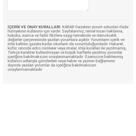
İÇERİK VE ONAY KURALLARI:
KARAR Gazetesi yorum sütunları ifade
hürriyetinin kullanımı için vardır. Sayfalarımız, temel insan haklarına,
hukuka, inanca ve farklı fikirlere saygı temelinde ve demokratik
değerler çerçevesinde yazılan yorumlara açıktır. Yorumların içerik ve
imla kalitesi gazete kadar okurların da sorumluluğundadır. Hakaret,
küfür, rencide edici cümleler veya imalar, imla kuralları ile yazılmamış,
Türkçe karakter kullanılmayan ve büyük harflerle yazılmış yorumlar
içeriğine bakılmaksızın onaylanmamaktadır. Özensizce belirlenmiş
kullanıcı adlarıyla gönderilen veya haber ve yazının bağlamının
dışında yazılan yorumlar da içeriğine bakılmaksızın
onaylanmamaktadır.