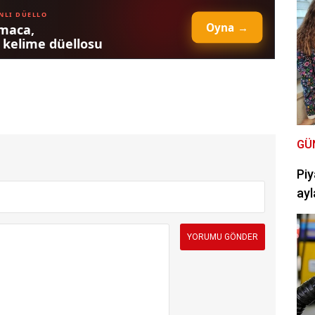
GÜ
Piy
ayl