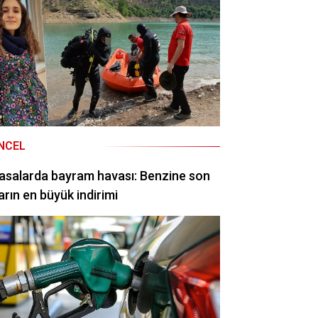
NCEL
asalarda bayram havası: Benzine son
arın en büyük indirimi