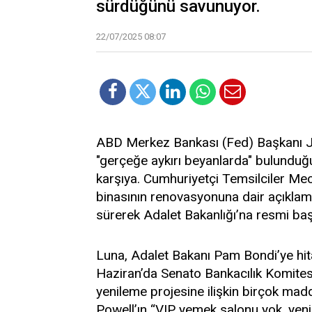
sürdüğünü savunuyor.
22/07/2025 08:07
ABD Merkez Bankası (Fed) Başkanı Je
"gerçeğe aykırı beyanlarda" bulunduğu
karşıya. Cumhuriyetçi Temsilciler Mec
binasının renovasyonuna dair açıkla
sürerek Adalet Bakanlığı’na resmi ba
Luna, Adalet Bakanı Pam Bondi’ye hit
Haziran’da Senato Bankacılık Komitesi
yenileme projesine ilişkin birçok maddi
Powell’ın “VIP yemek salonu yok, yeni