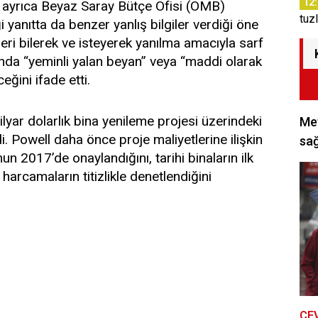
12
 ayrıca Beyaz Saray Bütçe Ofisi (OMB)
tuz
yanıtta da benzer yanlış bilgiler verdiği öne
eri bilerek ve isteyerek yanılma amacıyla sarf
nda “yeminli yalan beyan” veya “maddi olarak
eğini ifade etti.
ilyar dolarlık bina yenileme projesi üzerindeki
Met
i. Powell daha önce proje maliyetlerine ilişkin
sağ
n 2017’de onaylandığını, tarihi binaların ilk
arcamaların titizlikle denetlendiğini
ÇE