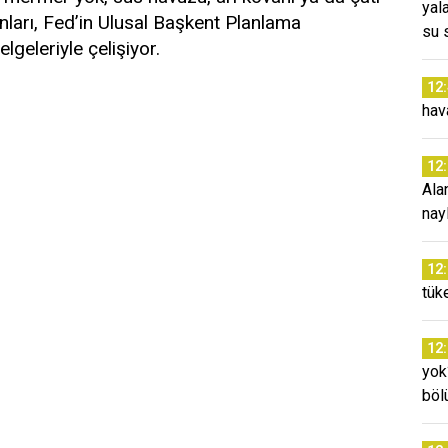
yal
arı, Fed’in Ulusal Başkent Planlama
su 
geleriyle çelişiyor.
12
hav
12
Ala
nay
12
tük
12
yok
böl