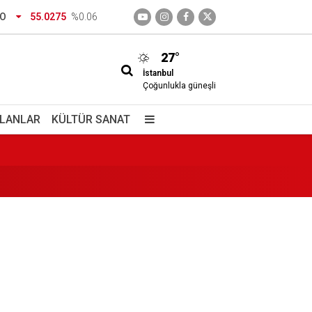
RO
55.0275
%0.06
27°
İstanbul
Çoğunlukla güneşli
İLANLAR
KÜLTÜR SANAT
rsite kaydı için istenen belgeler