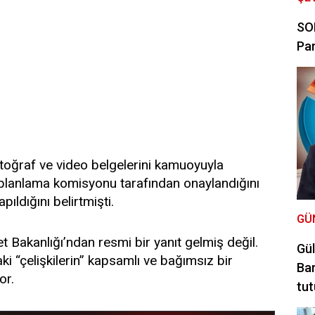
SON
Par
otoğraf ve video belgelerini kamuoyuyla
ın planlama komisyonu tarafından onaylandığını
pıldığını belirtmişti.
GÜ
et Bakanlığı’ndan resmi bir yanıt gelmiş değil.
Gül
i “çelişkilerin” kapsamlı ve bağımsız bir
Bar
or.
tut