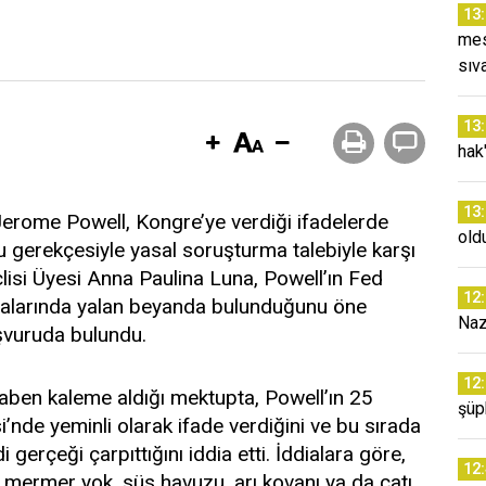
13
mes
sıv
13
hak"
13
rome Powell, Kongre’ye verdiği ifadelerde
old
 gerekçesiyle yasal soruşturma talebiyle karşı
lisi Üyesi Anna Paulina Luna, Powell’ın Fed
12
malarında yalan beyanda bulunduğunu öne
Naz
şvuruda bulundu.
12
aben kaleme aldığı mektupta, Powell’ın 25
şüp
’nde yeminli olarak ifade verdiğini ve bu sırada
 gerçeği çarpıttığını iddia etti. İddialara göre,
12
 mermer yok, süs havuzu, arı kovanı ya da çatı