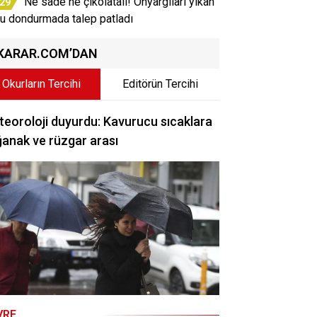
Ne sade ne çikolatalı! Önyargıları yıkan
:29
lu dondurmada talep patladı
KARAR.COM’DAN
Okurların Tercihi
Editörün Tercihi
eoroloji duyurdu: Kavurucu sıcaklara
anak ve rüzgar arası
VRE