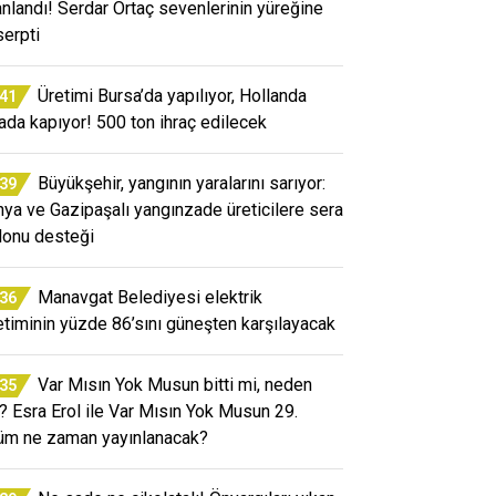
anlandı! Serdar Ortaç sevenlerinin yüreğine
serpti
Üretimi Bursa’da yapılıyor, Hollanda
:41
ada kapıyor! 500 ton ihraç edilecek
Büyükşehir, yangının yaralarını sarıyor:
:39
nya ve Gazipaşalı yangınzade üreticilere sera
lonu desteği
Manavgat Belediyesi elektrik
:36
etiminin yüzde 86’sını güneşten karşılayacak
Var Mısın Yok Musun bitti mi, neden
:35
? Esra Erol ile Var Mısın Yok Musun 29.
üm ne zaman yayınlanacak?