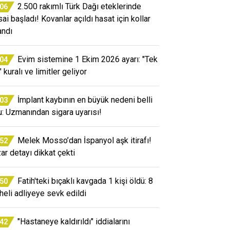
2.500 rakımlı Türk Dağı eteklerinde
:06
ai başladı! Kovanlar açıldı hasat için kollar
andı
Evim sistemine 1 Ekim 2026 ayarı: "Tek
:04
 kuralı ve limitler geliyor
İmplant kaybının en büyük nedeni belli
:03
u: Uzmanından sigara uyarısı!
Melek Mosso’dan İspanyol aşk itirafı!
:52
ar detayı dikkat çekti
Fatih'teki bıçaklı kavgada 1 kişi öldü: 8
:50
heli adliyeye sevk edildi
"Hastaneye kaldırıldı" iddialarını
:42