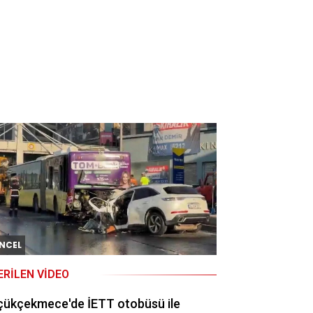
NCEL
ERILEN VIDEO
çükçekmece'de İETT otobüsü ile