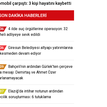
mobil çarpıştı: 3 kişi hayatını kaybetti
SON DAKIKA HABERLERI
4 ilde suç örgütlerine operasyon: 32
:36
heli adliyeye sevk edildi
Giresun Belediyesi altyapı yatırımlarına
:36
 kesmeden devam ediyor
Bahçeli’nin ardından Gürlek’ten çerçeve
:09
a mesajı: Demirtaş ve Ahmet Özer
arlanamayacak
Elazığ'da intihar notunun ardından
:07
ecilik soruşturması: 6 tutuklama