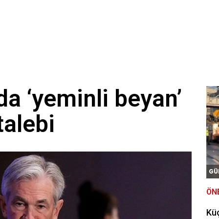
a ‘yeminli beyan’
talebi
GÜ
ÖN
Kü