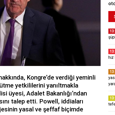
oto
13
şüp
13
hız
13
akkında, Kongre’de verdiği yeminli
yas
yar
tme yetkililerini yanıltmakla
isi üyesi, Adalet Bakanlığı’ndan
13
nı talep etti. Powell, iddiaları
tef
esinin yasal ve şeffaf biçimde