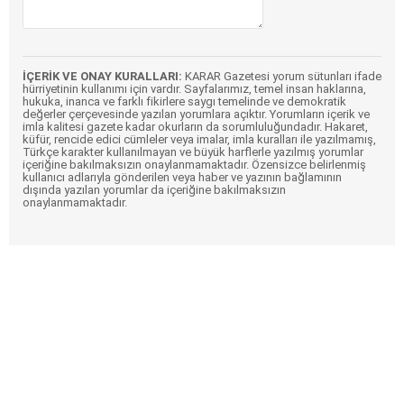
İÇERİK VE ONAY KURALLARI:
KARAR Gazetesi yorum sütunları ifade
hürriyetinin kullanımı için vardır. Sayfalarımız, temel insan haklarına,
hukuka, inanca ve farklı fikirlere saygı temelinde ve demokratik
değerler çerçevesinde yazılan yorumlara açıktır. Yorumların içerik ve
imla kalitesi gazete kadar okurların da sorumluluğundadır. Hakaret,
küfür, rencide edici cümleler veya imalar, imla kuralları ile yazılmamış,
Türkçe karakter kullanılmayan ve büyük harflerle yazılmış yorumlar
içeriğine bakılmaksızın onaylanmamaktadır. Özensizce belirlenmiş
kullanıcı adlarıyla gönderilen veya haber ve yazının bağlamının
dışında yazılan yorumlar da içeriğine bakılmaksızın
onaylanmamaktadır.