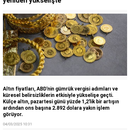
yeniden yükselişte
olduğunu öğrendi
Altın fiyatları, ABD'nin gümrük vergisi adımları ve
küresel belirsizliklerin etkisiyle yükselişe geçti.
Külçe altın, pazartesi günü yüzde 1,2'lik bir artışın
ardından ons başına 2.892 dolara yakın işlem
görüyor.
04/03/2025 10:31