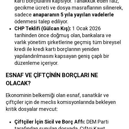
kartı borçlularını kapsıyor. Tahakkuk eden faiz,
gecikme ücreti ve dosya masraflarının silinerek,
sadece
anaparanın 5 yıla yayılan vadelerle
ödenmesi talep ediliyor.
CHP Teklifi (Gülcan Kış):
1 Ocak 2026
tarihinden önce doğmuş olan, bankalara ve
varlık yönetim şirketlerine geçmiş tüm bireysel
kredi ile kredi kartı borçlarının yeniden
yapılandırılmasını kapsayan geniş çaplı bir
düzenleme içeriyor.
ESNAF VE ÇİFTÇİNİN BORÇLARI NE
OLACAK?
Ekonominin belkemiği olan esnaf, sanatkâr ve
çiftçiler için de meclis komisyonlarında bekleyen
kritik dosyalar mevcut:
Çiftçiler İçin Sicil ve Borç Affı:
DEM Parti
tarafından sunulan dosyada, Çiftçi Kayıt