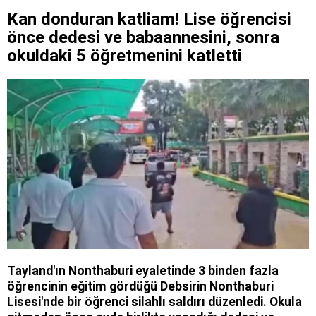
Kan donduran katliam! Lise öğrencisi
önce dedesi ve babaannesini, sonra
okuldaki 5 öğretmenini katletti
Tayland'ın Nonthaburi eyaletinde 3 binden fazla
öğrencinin eğitim gördüğü Debsirin Nonthaburi
Lisesi'nde bir öğrenci silahlı saldırı düzenledi. Okula