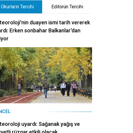
Okurların Tercihi
Editörün Tercihi
eoroloji'nin duayen ismi tarih vererek
rdı: Erken sonbahar Balkanlar'dan
iyor
NCEL
eoroloji uyardı: Sağanak yağış ve
vetli rüzgar etkili olacak