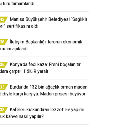
ci turu tamamlandı
Manisa Büyükşehir Belediyesi “Sağlıklı
:42
ri” sertifikasını aldı
İletişim Başkanlığı, terörün ekonomik
:38
rasını açıkladı
Konya'da feci kaza: Freni boşalan tır
:35
lara çarptı! 1 ölü 9 yaralı
Burdur'da 132 bin ağaçlık orman maden
:33
didiyle karşı karşıya: Maden projesi büyüyor
Kafeleri kıskandıran lezzet: Ev yapımı
:33
uk kahve nasıl yapılır?