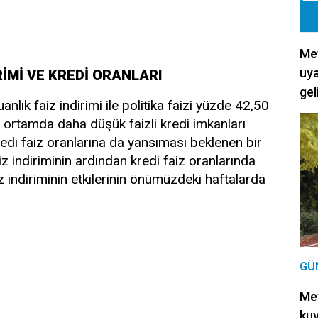
Met
uya
RİMİ VE KREDİ ORANLARI
gel
ık faiz indirimi ile politika faizi yüzde 42,50
k ortamda daha düşük faizli kredi imkanları
edi faiz oranlarına da yansıması beklenen bir
faiz indiriminin ardından kredi faiz oranlarında
iz indiriminin etkilerinin önümüzdeki haftalarda
GÜ
Met
kuv