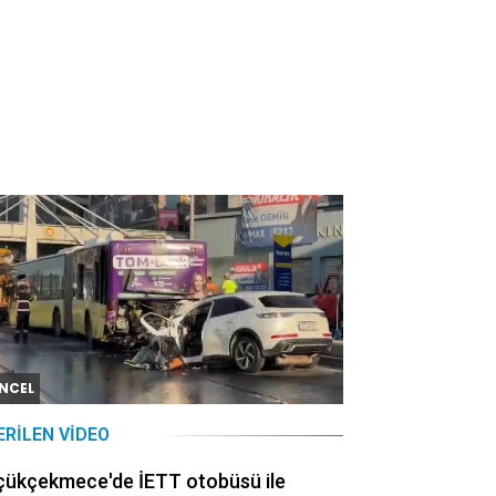
NCEL
ERILEN VIDEO
çükçekmece'de İETT otobüsü ile