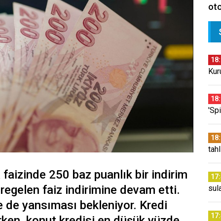
oto
18
Kur
18
'Sp
18
tahl
faizinde 250 baz puanlık bir indirim
17
regelen faiz indirimine devam etti.
sul
 de yansıması bekleniyor. Kredi
17
rken, konut kredisi en düşük yüzde