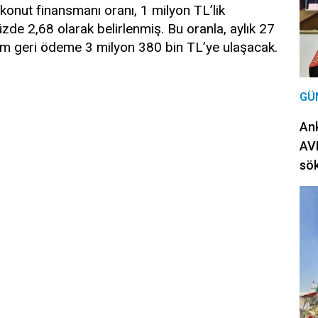
onut finansmanı oranı, 1 milyon TL’lik
zde 2,68 olarak belirlenmiş. Bu oranla, aylık 27
lam geri ödeme 3 milyon 380 bin TL’ye ulaşacak.
GÜ
Ank
AVM
sö