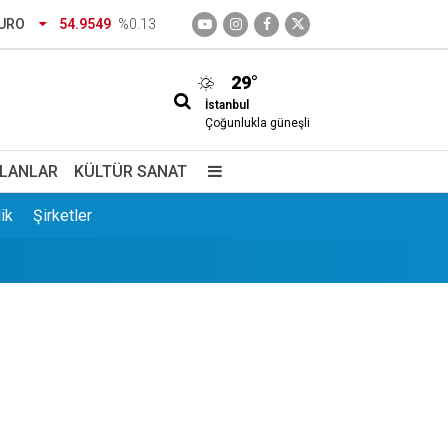
URO
54.9549
%0.13
29°
İstanbul
Çoğunlukla güneşli
İLANLAR
KÜLTÜR SANAT
ik
Şirketler