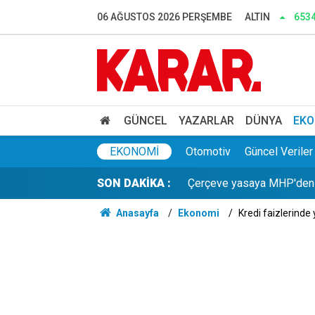
İletişim Başkanlığı, terörü
06 AĞUSTOS 2026 PERŞEMBE
ALTIN
653
Konya'da feci kaza: Freni bo
Burdur'da 132 bin ağaçlık
Bakan Fidan'dan Suriye ha
GÜNCEL
YAZARLAR
DÜNYA
EKO
Çerçeve yasaya MHP'den bi
EKONOMI
Otomotiv
Güncel Veriler
SON DAKİKA :
Klibinde tüfek kullanmıştı
Anasayfa
Ekonomi
Kredi faizlerinde
TMO fındık alım fiyatlarını 
Başsavcılık olumlu yazı y