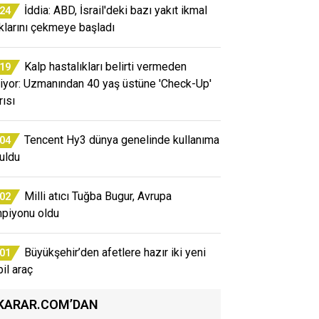
İddia: ABD, İsrail'deki bazı yakıt ikmal
:24
klarını çekmeye başladı
Kalp hastalıkları belirti vermeden
:19
rliyor: Uzmanından 40 yaş üstüne 'Check-Up'
rısı
Tencent Hy3 dünya genelinde kullanıma
:04
uldu
Milli atıcı Tuğba Bugur, Avrupa
:02
piyonu oldu
Büyükşehir’den afetlere hazır iki yeni
:01
il araç
KARAR.COM’DAN