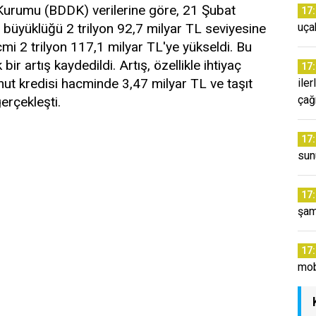
urumu (BDDK) verilerine göre, 21 Şubat
17
m büyüklüğü 2 trilyon 92,7 milyar TL seviyesine
uça
cmi 2 trilyon 117,1 milyar TL'ye yükseldi. Bu
r artış kaydedildi. Artış, özellikle ihtiyaç
17
ut kredisi hacminde 3,47 milyar TL ve taşıt
ile
çağ
erçekleşti.
17
sun
17
şam
17
mob