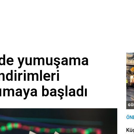
inde yumuşama
ndirimleri
sımaya başladı
GÜ
ÖN
Kü