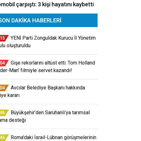
mobil çarpıştı: 3 kişi hayatını kaybetti
SON DAKIKA HABERLERI
YENİ Parti Zonguldak Kurucu İl Yönetim
:15
ulu oluşturuldu
Gişe rekorlarını altüst etti: Tom Holland
:04
ider-Man' filmiyle servet kazandı!
Avcılar Belediye Başkanı hakkında
:04
iye kararı
Büyükşehir’den Saruhanlı’ya tarımsal
:46
ama desteği
Roma'daki İsrail-Lübnan görüşmelerinin
:46