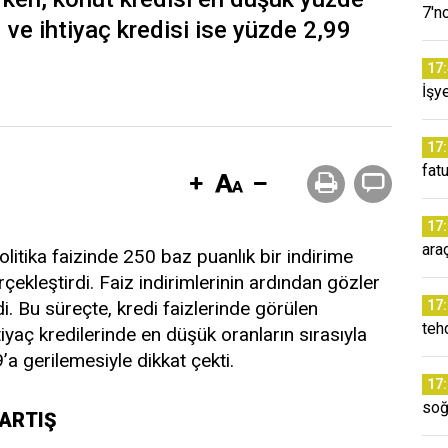
7'n
 ve ihtiyaç kredisi ise yüzde 2,99
17
İşye
17
fatu
17
araç
olitika faizinde 250 baz puanlık bir indirime
erçekleştirdi. Faiz indirimlerinin ardından gözler
di. Bu süreçte, kredi faizlerinde görülen
17
teh
tiyaç kredilerinde en düşük oranların sırasıyla
a gerilemesiyle dikkat çekti.
17
soğ
 ARTIŞ