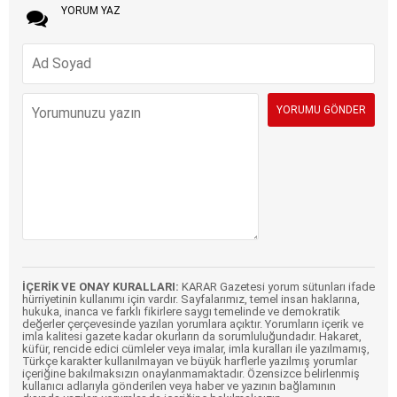
YORUM YAZ
İÇERİK VE ONAY KURALLARI:
KARAR Gazetesi yorum sütunları ifade
hürriyetinin kullanımı için vardır. Sayfalarımız, temel insan haklarına,
hukuka, inanca ve farklı fikirlere saygı temelinde ve demokratik
değerler çerçevesinde yazılan yorumlara açıktır. Yorumların içerik ve
imla kalitesi gazete kadar okurların da sorumluluğundadır. Hakaret,
küfür, rencide edici cümleler veya imalar, imla kuralları ile yazılmamış,
Türkçe karakter kullanılmayan ve büyük harflerle yazılmış yorumlar
içeriğine bakılmaksızın onaylanmamaktadır. Özensizce belirlenmiş
kullanıcı adlarıyla gönderilen veya haber ve yazının bağlamının