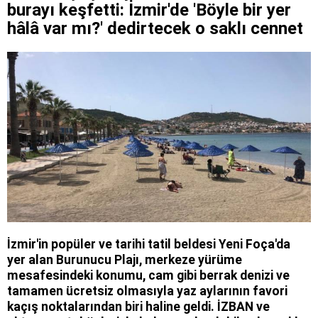
burayı keşfetti: İzmir'de 'Böyle bir yer
hâlâ var mı?' dedirtecek o saklı cennet
İzmir'in popüler ve tarihi tatil beldesi Yeni Foça'da
yer alan Burunucu Plajı, merkeze yürüme
mesafesindeki konumu, cam gibi berrak denizi ve
tamamen ücretsiz olmasıyla yaz aylarının favori
kaçış noktalarından biri haline geldi. İZBAN ve