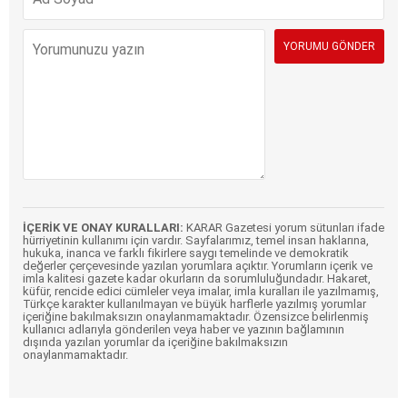
İÇERİK VE ONAY KURALLARI:
KARAR Gazetesi yorum sütunları ifade
hürriyetinin kullanımı için vardır. Sayfalarımız, temel insan haklarına,
hukuka, inanca ve farklı fikirlere saygı temelinde ve demokratik
değerler çerçevesinde yazılan yorumlara açıktır. Yorumların içerik ve
imla kalitesi gazete kadar okurların da sorumluluğundadır. Hakaret,
küfür, rencide edici cümleler veya imalar, imla kuralları ile yazılmamış,
Türkçe karakter kullanılmayan ve büyük harflerle yazılmış yorumlar
içeriğine bakılmaksızın onaylanmamaktadır. Özensizce belirlenmiş
kullanıcı adlarıyla gönderilen veya haber ve yazının bağlamının
dışında yazılan yorumlar da içeriğine bakılmaksızın
onaylanmamaktadır.