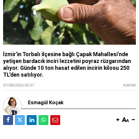
İzmir’in Torbalı ilçesine bağlı Çapak Mahallesi’nde
yetişen bardacık inciri lezzetini poyraz rüzgarından
alıyor. Günde 10 ton hasat edilen incirin kilosu 250
TL’den satılıyor.
07/08/2026 00:51
KARAR
Esmagül Koçak