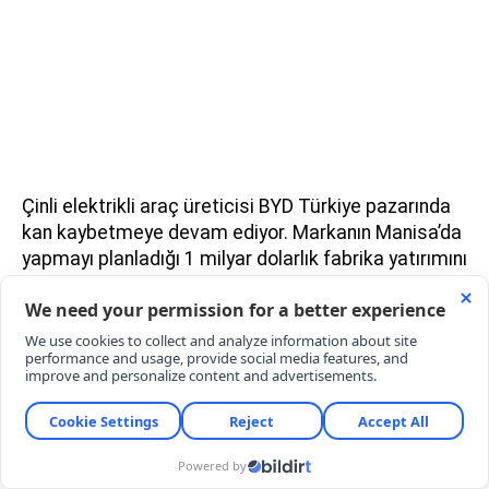
Çinli elektrikli araç üreticisi BYD Türkiye pazarında
kan kaybetmeye devam ediyor. Markanın Manisa’da
yapmayı planladığı 1 milyar dolarlık fabrika yatırımını
askıya alması ve önceliğini Macaristan’a vereceğini
açıklaması satışlara yansıdı. Öyle ki Temmuz
ayında sadece 17 adet araç satabilen marka, yılın
ilk 7 ayında 6.754 satış rakamında kalarak tam
elektrikli araç pazarındaki payını %7,23’e düşürdü.
ELEKTRİKLİ ARAÇ PAZARINDA LİDER TOGG
Otomotiv Distribütörleri Derneği (ODD) verileri