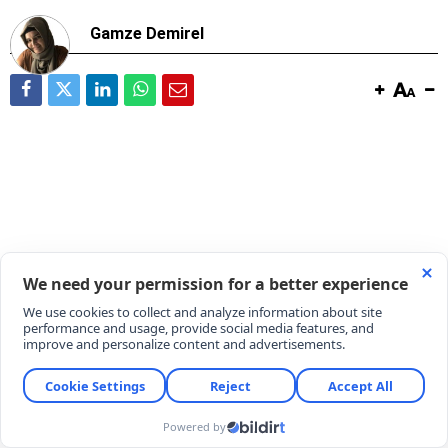
Gamze Demirel
Yaz mevsiminin en nazlı ve lezzetli meyvelerinden