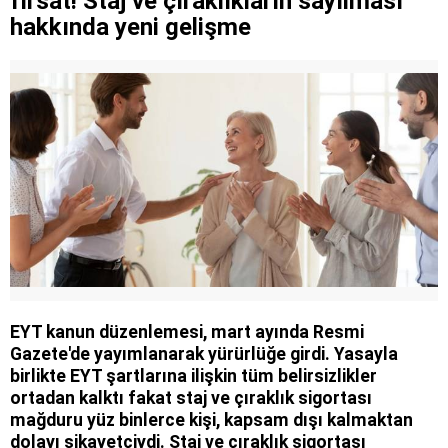
fırsat! Staj ve çıraklıkların sayılması
hakkında yeni gelişme
EYT kanun düzenlemesi, mart ayında Resmi
Gazete'de yayımlanarak yürürlüğe girdi. Yasayla
birlikte EYT şartlarına ilişkin tüm belirsizlikler
ortadan kalktı fakat staj ve çıraklık sigortası
mağduru yüz binlerce kişi, kapsam dışı kalmaktan
dolayı şikayetçiydi. Staj ve çıraklık sigortası