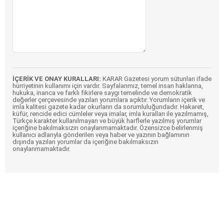
İÇERİK VE ONAY KURALLARI:
KARAR Gazetesi yorum sütunları ifade
hürriyetinin kullanımı için vardır. Sayfalarımız, temel insan haklarına,
hukuka, inanca ve farklı fikirlere saygı temelinde ve demokratik
değerler çerçevesinde yazılan yorumlara açıktır. Yorumların içerik ve
imla kalitesi gazete kadar okurların da sorumluluğundadır. Hakaret,
küfür, rencide edici cümleler veya imalar, imla kuralları ile yazılmamış,
Türkçe karakter kullanılmayan ve büyük harflerle yazılmış yorumlar
içeriğine bakılmaksızın onaylanmamaktadır. Özensizce belirlenmiş
kullanıcı adlarıyla gönderilen veya haber ve yazının bağlamının
dışında yazılan yorumlar da içeriğine bakılmaksızın
onaylanmamaktadır.