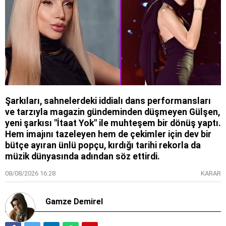
Şarkıları, sahnelerdeki iddialı dans performansları
ve tarzıyla magazin gündeminden düşmeyen Gülşen,
yeni şarkısı "İtaat Yok" ile muhteşem bir dönüş yaptı.
Hem imajını tazeleyen hem de çekimler için dev bir
bütçe ayıran ünlü popçu, kırdığı tarihi rekorla da
müzik dünyasında adından söz ettirdi.
08/08/2026 16:28
KARAR
Gamze Demirel