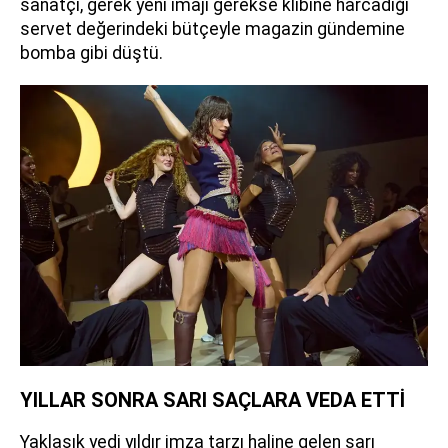
sanatçı, gerek yeni imajı gerekse klibine harcadığı
servet değerindeki bütçeyle magazin gündemine
bomba gibi düştü.
YILLAR SONRA SARI SAÇLARA VEDA ETTİ
Yaklaşık yedi yıldır imza tarzı haline gelen sarı