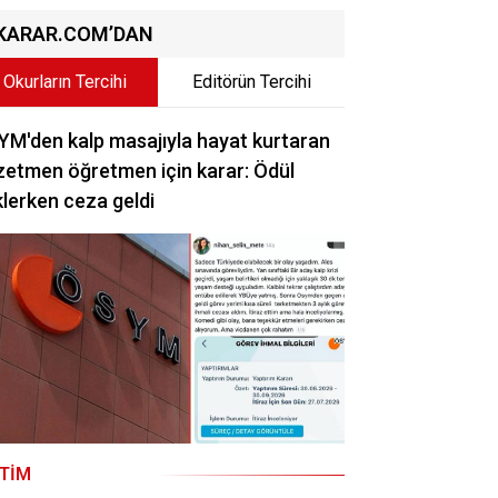
KARAR.COM’DAN
Okurların Tercihi
Editörün Tercihi
M'den kalp masajıyla hayat kurtaran
etmen öğretmen için karar: Ödül
lerken ceza geldi
ITIM