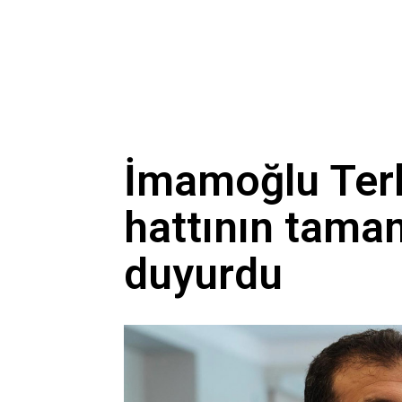
İmamoğlu Terko
hattının tama
duyurdu