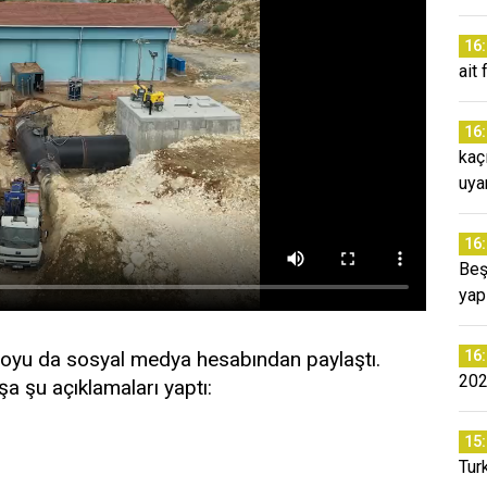
16
ait
16
kaç
uyar
16
Beş
yap
deoyu da sosyal medya hesabından paylaştı.
16
202
 şu açıklamaları yaptı:
15
Tur