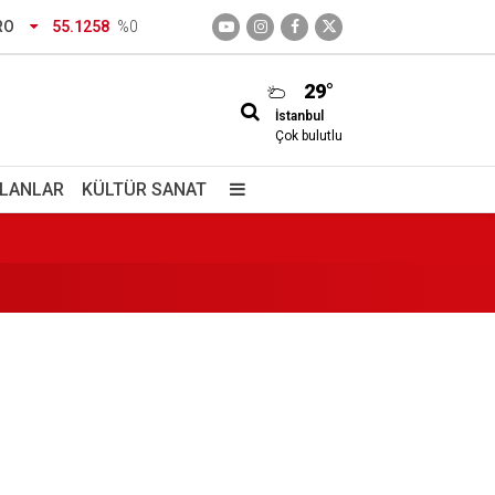
 döndüler
RO
55.1258
%0
?"
29°
İstanbul
Çok bulutlu
İLANLAR
KÜLTÜR SANAT