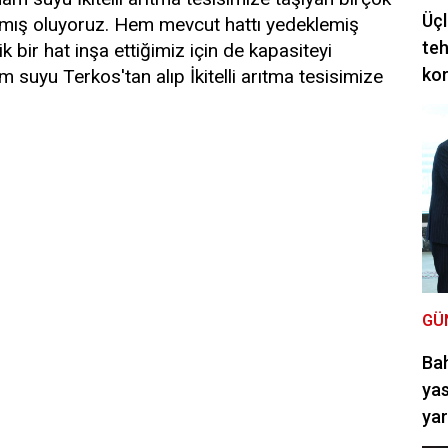
Üçl
 almış oluyoruz. Hem mevcut hattı yedeklemiş
teh
 bir hat inşa ettiğimiz için de kapasiteyi
ko
m suyu Terkos'tan alıp İkitelli arıtma tesisimize
GÜ
Bah
yas
ya