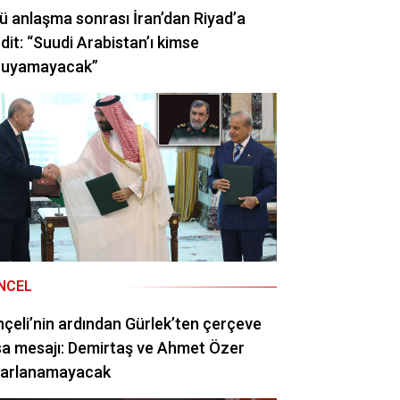
ü anlaşma sonrası İran’dan Riyad’a
dit: “Suudi Arabistan’ı kimse
ruyamayacak”
NCEL
çeli’nin ardından Gürlek’ten çerçeve
a mesajı: Demirtaş ve Ahmet Özer
rarlanamayacak