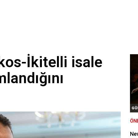
s-İkitelli isale
mlandığını
GÜ
ÖN
New