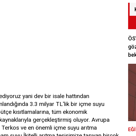
ÖSY
göz
bek
ediyoruz yani dev bir isale hattından
landığında 3.3 milyar TL'lik bir içme suyu
bütçe kısıtlamalarına, tüm ekonomik
ynaklarıyla gerçekleştirmiş oluyor. Avrupa
z Terkos ve en önemli içme suyu arıtma
EĞ
 ham suyu İkitelli arıtma tesisimize taşıyan birçok