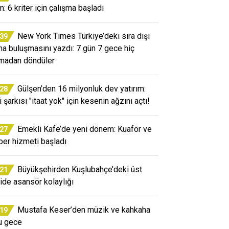
m: 6 kriter için çalışma başladı
New York Times Türkiye’deki sıra dışı
:39
a buluşmasını yazdı: 7 gün 7 gece hiç
madan döndüler
Gülşen’den 16 milyonluk dev yatırım:
:28
 şarkısı "itaat yok" için kesenin ağzını açtı!
Emekli Kafe’de yeni dönem: Kuaför ve
:27
ber hizmeti başladı
Büyükşehirden Kuşlubahçe’deki üst
:21
ide asansör kolaylığı
Mustafa Keser’den müzik ve kahkaha
:19
u gece