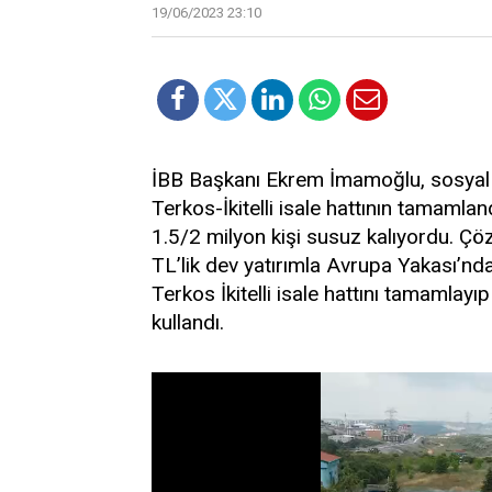
19/06/2023 23:10
İBB Başkanı Ekrem İmamoğlu, sosyal 
Terkos-İkitelli isale hattının tamamla
1.5/2 milyon kişi susuz kalıyordu. Çöz
TL’lik dev yatırımla Avrupa Yakası’nda
Terkos İkitelli isale hattını tamamlayıp
kullandı.