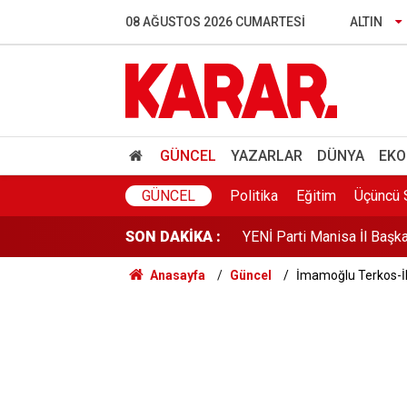
New York Times Türkiye’de
08 AĞUSTOS 2026 CUMARTESI
ALTIN
YENİ Partili Günaydın'dan 
Uraloğlu duyurdu: Yeni YH
RTÜK’ten ATV’ye 8 milyon 
GÜNCEL
YAZARLAR
DÜNYA
EKO
YENİ Parti Manisa İl Başka
GÜNCEL
Politika
Eğitim
Üçüncü 
SON DAKİKA :
Figen Yüksekdağ'dan tahli
Anasayfa
Güncel
İmamoğlu Terkos-İki
Toplarken eziyet, soyarke
Eski milli futbolcu Haluk 