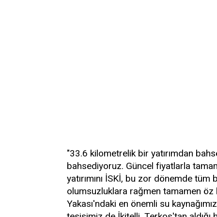
"33.6 kilometrelik bir yatırımdan bahs
bahsediyoruz. Güncel fiyatlarla tamam
yatırımını İSKİ, bu zor dönemde tüm 
olumsuzluklara rağmen tamamen öz ka
Yakası'ndaki en önemli su kaynağımı
tesisimiz de İkitelli. Terkos'tan aldığı