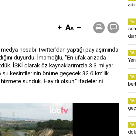
adı
16
sem
dur
medya hesabı Twitter'dan yaptığı paylaşımında
16
ndığını duyurdu. İmamoğlu, "En ufak arızada
Yeni
dük. İSKİ olarak öz kaynaklarımızla 3.3 milyar
 su kesintilerinin önüne geçecek 33.6 km’lik
16
 hizmete sunduk. Hayırlı olsun." ifadelerini
ber
16
geç
16
dol