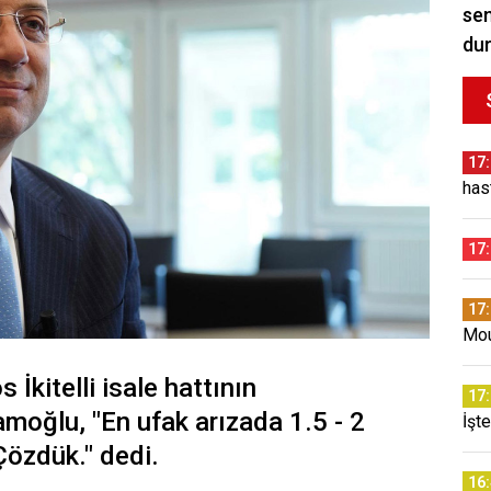
sem
du
17
has
17
17
Mou
İkitelli isale hattının
17
moğlu, "En ufak arızada 1.5 - 2
İşt
Çözdük." dedi.
16