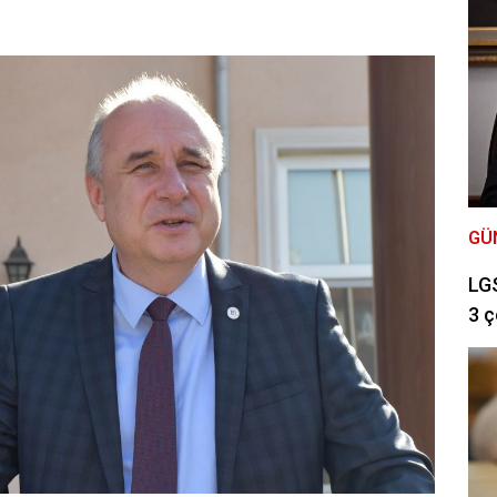
GÜ
LGS
3 ç