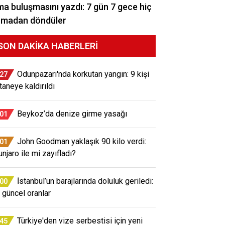
a buluşmasını yazdı: 7 gün 7 gece hiç
rmadan döndüler
SON DAKIKA HABERLERI
Odunpazarı'nda korkutan yangın: 9 kişi
:27
taneye kaldırıldı
Beykoz’da denize girme yasağı
:01
John Goodman yaklaşık 90 kilo verdi:
:01
njaro ile mi zayıfladı?
İstanbul’un barajlarında doluluk geriledi:
:00
e güncel oranlar
Türkiye'den vize serbestisi için yeni
:45