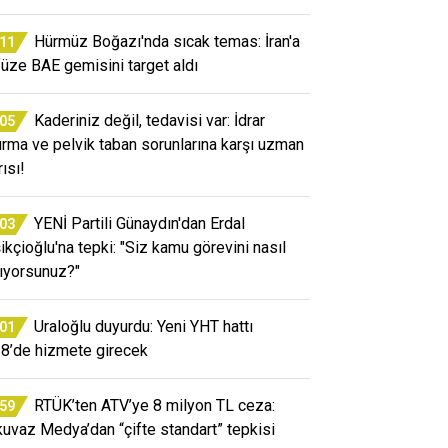
Hürmüz Boğazı'nda sıcak temas: İran'a
:11
 füze BAE gemisini target aldı
Kaderiniz değil, tedavisi var: İdrar
:05
ırma ve pelvik taban sorunlarına karşı uzman
ısı!
YENİ Partili Günaydın'dan Erdal
:03
ikçioğlu'na tepki: "Siz kamu görevini nasıl
ıyorsunuz?"
Uraloğlu duyurdu: Yeni YHT hattı
:01
8’de hizmete girecek
RTÜK’ten ATV’ye 8 milyon TL ceza:
:59
kuvaz Medya’dan “çifte standart” tepkisi