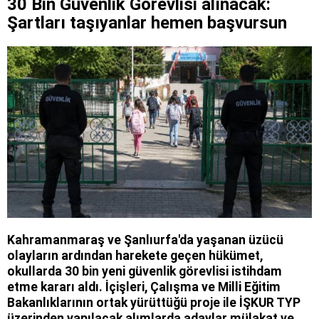
30 Bin Güvenlik Görevlisi alınacak:
Şartları taşıyanlar hemen başvursun
Kahramanmaraş ve Şanlıurfa'da yaşanan üzücü
olayların ardından harekete geçen hükümet,
okullarda 30 bin yeni güvenlik görevlisi istihdam
etme kararı aldı. İçişleri, Çalışma ve Milli Eğitim
Bakanlıklarının ortak yürüttüğü proje ile İŞKUR TYP
üzerinden yapılacak alımlarda adaylar mülakat ve