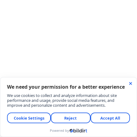
Geçen sezonu Lyon'da kiralık olarak geçiren Endrick,
21 maçta 8 gol ve 7 asistlik skor katkısı verdi.
YORUMLAR
YORUM YAZ