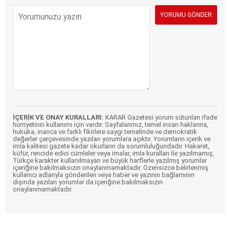
İÇERİK VE ONAY KURALLARI:
KARAR Gazetesi yorum sütunları ifade
hürriyetinin kullanımı için vardır. Sayfalarımız, temel insan haklarına,
hukuka, inanca ve farklı fikirlere saygı temelinde ve demokratik
değerler çerçevesinde yazılan yorumlara açıktır. Yorumların içerik ve
imla kalitesi gazete kadar okurların da sorumluluğundadır. Hakaret,
küfür, rencide edici cümleler veya imalar, imla kuralları ile yazılmamış,
Türkçe karakter kullanılmayan ve büyük harflerle yazılmış yorumlar
içeriğine bakılmaksızın onaylanmamaktadır. Özensizce belirlenmiş
kullanıcı adlarıyla gönderilen veya haber ve yazının bağlamının
dışında yazılan yorumlar da içeriğine bakılmaksızın
onaylanmamaktadır.