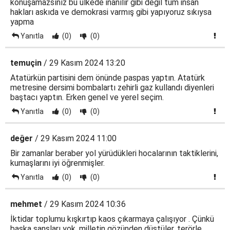
konuşamazsınız bu ülkede inanılır gibi değil tüm insan
hakları askıda ve demokrasi varmış gibi yapıyoruz sıkıysa
yapma
Yanıtla
(0)
(0)
temuçin
/ 29 Kasım 2024 13:20
Atatürkün partisini dem önünde paspas yaptın. Atatürk
metresine dersimi bombalartı zehirli gaz kullandı diyenleri
baştacı yaptın. Erken genel ve yerel seçim.
Yanıtla
(0)
(0)
değer
/ 29 Kasım 2024 11:00
Bir zamanlar beraber yol yürüdükleri hocalarının taktiklerini,
kumaşlarını iyi öğrenmişler.
Yanıtla
(0)
(0)
mehmet
/ 29 Kasım 2024 10:36
İktidar toplumu kışkırtıp kaos çıkarmaya çalışıyor . Çünkü
başka şansları yok, milletin gözünden düştüler, terörle