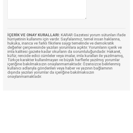
İÇERİK VE ONAY KURALLARI:
KARAR Gazetesi yorum sütunları ifade
hürriyetinin kullanımı için vardır. Sayfalarımız, temel insan haklarına,
hukuka, inanca ve farklı fikirlere saygı temelinde ve demokratik
değerler çerçevesinde yazılan yorumlara açıktır. Yorumların içerik ve
imla kalitesi gazete kadar okurların da sorumluluğundadır. Hakaret,
küfür, rencide edici cümleler veya imalar, imla kuralları ile yazılmamış,
Türkçe karakter kullanılmayan ve büyük harflerle yazılmış yorumlar
içeriğine bakılmaksızın onaylanmamaktadır. Özensizce belirlenmiş
kullanıcı adlarıyla gönderilen veya haber ve yazının bağlamının
dışında yazılan yorumlar da içeriğine bakılmaksızın
onaylanmamaktadır.