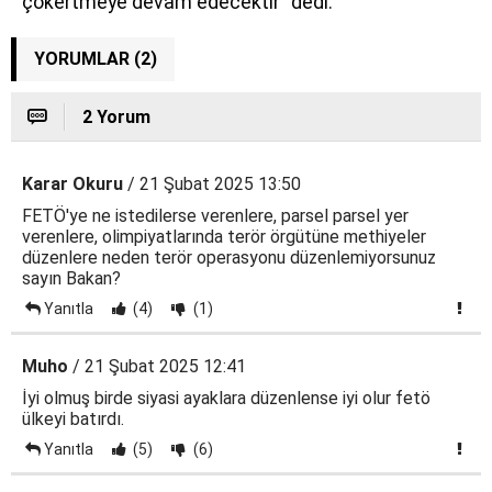
çökertmeye devam edecektir” dedi.
YORUMLAR (2)
2 Yorum
Karar Okuru
/ 21 Şubat 2025 13:50
FETÖ'ye ne istedilerse verenlere, parsel parsel yer
verenlere, olimpiyatlarında terör örgütüne methiyeler
düzenlere neden terör operasyonu düzenlemiyorsunuz
sayın Bakan?
Yanıtla
(4)
(1)
Muho
/ 21 Şubat 2025 12:41
İyi olmuş birde siyasi ayaklara düzenlense iyi olur fetö
ülkeyi batırdı.
Yanıtla
(5)
(6)