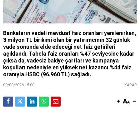
Bankaların vadeli mevduat faiz oranları yenilenirken,
3 milyon TL birikimi olan bir yatırımcının 32 günlük
vade sonunda elde edeceği net faiz getirileri
açıklandı. Tabela faiz oranları %47 seviyesine kadar
çıksa da, vadesiz bakiye şartları ve kampanya
koşulları nedeniyle en yüksek net kazancı %44 faiz
oranıyla HSBC (96.960 TL) sağladı.
09/08/2026 15:00
KARAR