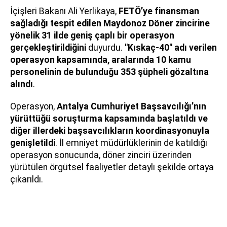
İçişleri Bakanı Ali Yerlikaya,
FETÖ’ye finansman
sağladığı tespit edilen Maydonoz Döner zincirine
yönelik 31 ilde geniş çaplı bir operasyon
gerçekleştirildiğini
duyurdu.
"Kıskaç-40" adı verilen
operasyon kapsamında, aralarında 10 kamu
personelinin de bulunduğu 353 şüpheli gözaltına
alındı
.
Operasyon,
Antalya Cumhuriyet Başsavcılığı’nın
yürüttüğü soruşturma kapsamında başlatıldı ve
diğer illerdeki başsavcılıkların koordinasyonuyla
genişletildi
. İl emniyet müdürlüklerinin de katıldığı
operasyon sonucunda, döner zinciri üzerinden
yürütülen örgütsel faaliyetler detaylı şekilde ortaya
çıkarıldı.