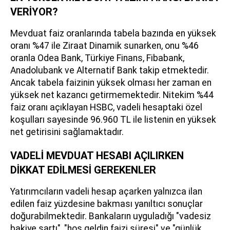
VERİYOR?
Mevduat faiz oranlarında tabela bazında en yüksek
oranı %47 ile Ziraat Dinamik sunarken, onu %46
oranla Odea Bank, Türkiye Finans, Fibabank,
Anadolubank ve Alternatif Bank takip etmektedir.
Ancak tabela faizinin yüksek olması her zaman en
yüksek net kazancı getirmemektedir. Nitekim %44
faiz oranı açıklayan HSBC, vadeli hesaptaki özel
koşulları sayesinde 96.960 TL ile listenin en yüksek
net getirisini sağlamaktadır.
VADELİ MEVDUAT HESABI AÇILIRKEN
DİKKAT EDİLMESİ GEREKENLER
Yatırımcıların vadeli hesap açarken yalnızca ilan
edilen faiz yüzdesine bakması yanıltıcı sonuçlar
doğurabilmektedir. Bankaların uyguladığı "vadesiz
bakiye şartı", "hoş geldin faizi süresi" ve "günlük