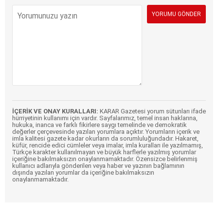
İÇERİK VE ONAY KURALLARI:
KARAR Gazetesi yorum sütunları ifade
hürriyetinin kullanımı için vardır. Sayfalarımız, temel insan haklarına,
hukuka, inanca ve farklı fikirlere saygı temelinde ve demokratik
değerler çerçevesinde yazılan yorumlara açıktır. Yorumların içerik ve
imla kalitesi gazete kadar okurların da sorumluluğundadır. Hakaret,
küfür, rencide edici cümleler veya imalar, imla kuralları ile yazılmamış,
Türkçe karakter kullanılmayan ve büyük harflerle yazılmış yorumlar
içeriğine bakılmaksızın onaylanmamaktadır. Özensizce belirlenmiş
kullanıcı adlarıyla gönderilen veya haber ve yazının bağlamının
dışında yazılan yorumlar da içeriğine bakılmaksızın
onaylanmamaktadır.