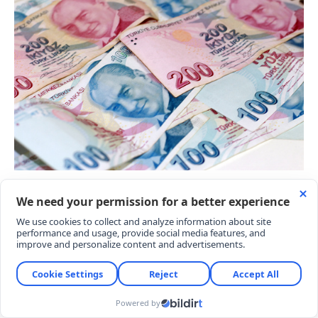
YÜKSEK FAİZ HER ZAMAN YÜKSEK GETİRİ
SAĞLAMAZ
Birçok yatırımcının yaşadığı en büyük kafa
karışıklığı, %47 faiz veren bir bankanın net kazançta
%44 veren bir bankanın gerisinde kalmasıdır.
Rakiplerin genellikle yüzeysel geçtiği bu durumun
arkasında finansal ve teknik 3 temel kural