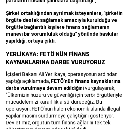
paraların iltisaklı şahıslara dağıtıldığı"
,
Şirket ortaklığından ayrılmak isteyenlere, "şirketin
örgüte destek sağlamak amacıyla kurulduğu ve
örgütle bağlantılı kişilere finans sağlamanın
manevi bir sorumluluk olduğu" yönünde baskılar
yapıldığı
,
ortaya çıktı
.
YERLİKAYA: FETÖ’NÜN FİNANS
KAYNAKLARINA DARBE VURUYORUZ
İçişleri Bakanı Ali Yerlikaya, operasyonun ardından
yaptığı açıklamada,
FETÖ’nün finans kaynaklarına
darbe vurulmaya devam edildiğini
vurgulayarak,
“Ülkemizin huzuru ve güvenliği için terör örgütleriyle
mücadelemizi kararlılıkla sürdüreceğiz. Bu
operasyon, FETÖ’nün halen ekonomik alanda illegal
yapılanmasını sürdürmeye çalıştığını gösteriyor.
Devletimiz, örgütün tüm finans ağlarını tek tek