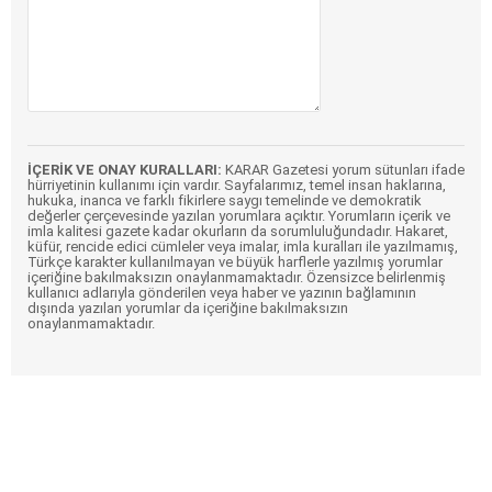
İÇERİK VE ONAY KURALLARI:
KARAR Gazetesi yorum sütunları ifade
hürriyetinin kullanımı için vardır. Sayfalarımız, temel insan haklarına,
hukuka, inanca ve farklı fikirlere saygı temelinde ve demokratik
değerler çerçevesinde yazılan yorumlara açıktır. Yorumların içerik ve
imla kalitesi gazete kadar okurların da sorumluluğundadır. Hakaret,
küfür, rencide edici cümleler veya imalar, imla kuralları ile yazılmamış,
Türkçe karakter kullanılmayan ve büyük harflerle yazılmış yorumlar
içeriğine bakılmaksızın onaylanmamaktadır. Özensizce belirlenmiş
kullanıcı adlarıyla gönderilen veya haber ve yazının bağlamının
dışında yazılan yorumlar da içeriğine bakılmaksızın
onaylanmamaktadır.