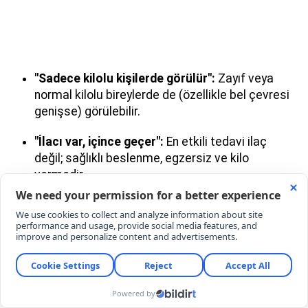
"Sadece kilolu kişilerde görülür":
Zayıf veya
normal kilolu bireylerde de (özellikle bel çevresi
genişse) görülebilir.
"İlacı var, içince geçer":
En etkili tedavi ilaç
değil; sağlıklı beslenme, egzersiz ve kilo
vermedir.
"Bitkisel ürünler karaciğeri temizler":
Kulaktan
dolma bitkisel ürünler karaciğere zarar vererek
hastanelik edebilir.
"Kilo vermek işe yaramaz":
Vücut ağırlığının
%5-10’unun verilmesi bile yağlanmayı ve iltihabı
büyük ölçüde azaltır.