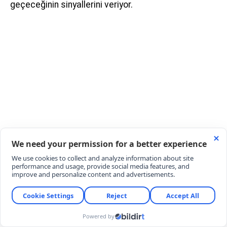
geçeceğinin sinyallerini veriyor.
BOZO'NUN EN BÜYÜK SINAVI GELİYOR
Dizinin 2. sezon senaryosunda izleyiciyi bekleyen en