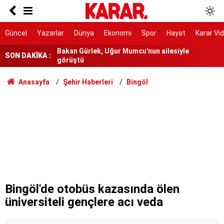
Dava dışı 6 kişi için de sorumluluk tespiti
Bakan Gürlek, Uğur Mumcu'nun ailesiyle
Güncel
Yazarlar
Dünya
Ekonomi
Spor
Hayat
Karar Vi
görüştü
SON DAKİKA :
Antalya’da sayıları Türkleri geçti!
Ünlü isimlerin milyonluk bağışları ortaya çıktı
Anasayfa
Şehir Haberleri
Bingöl
İlim tarihinin simgesi minareye yansıdı!
Sır ölümünün üzerinden yıllar geçti! Özel
Harekat Daire Başkanı Behçet Oktay kimdir,
nasıl öldü?
Şehit edenler düzenlemede kapsam dışı
'Hazırlanan teklif beklentilerin altında'
Bingöl'de otobüs kazasında ölen
üniversiteli gençlere acı veda