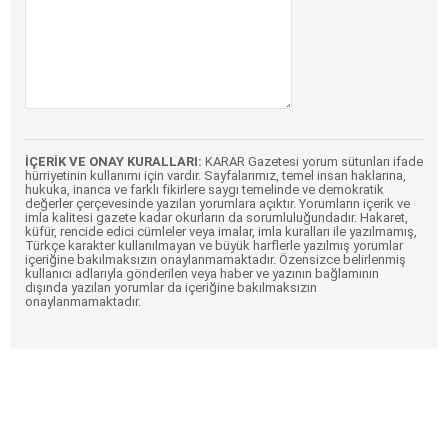
İÇERİK VE ONAY KURALLARI:
KARAR Gazetesi yorum sütunları ifade
hürriyetinin kullanımı için vardır. Sayfalarımız, temel insan haklarına,
hukuka, inanca ve farklı fikirlere saygı temelinde ve demokratik
değerler çerçevesinde yazılan yorumlara açıktır. Yorumların içerik ve
imla kalitesi gazete kadar okurların da sorumluluğundadır. Hakaret,
küfür, rencide edici cümleler veya imalar, imla kuralları ile yazılmamış,
Türkçe karakter kullanılmayan ve büyük harflerle yazılmış yorumlar
içeriğine bakılmaksızın onaylanmamaktadır. Özensizce belirlenmiş
kullanıcı adlarıyla gönderilen veya haber ve yazının bağlamının
dışında yazılan yorumlar da içeriğine bakılmaksızın
onaylanmamaktadır.