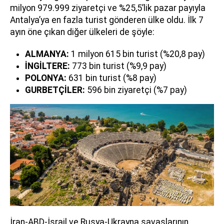
milyon 979.999 ziyaretçi ve %25,5’lik pazar payıyla
Antalya’ya en fazla turist gönderen ülke oldu. İlk 7
ayın öne çıkan diğer ülkeleri de şöyle:
ALMANYA:
1 milyon 615 bin turist (%20,8 pay)
İNGİLTERE:
773 bin turist (%9,9 pay)
POLONYA:
631 bin turist (%8 pay)
GURBETÇİLER:
596 bin ziyaretçi (%7 pay)
İran-ABD-İsrail ve Rusya-Ukrayna savaşlarının