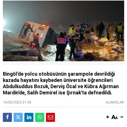
Bingöl'de yolcu otobüsünün şarampole devrildiği
kazada hayatını kaybeden üniversite öğrencileri
Abdulkuddus Bozuk, Derviş Öcal ve Kübra Ağırman
Mardin'de, Salih Demirel ise Şırnak'ta defnedildi.
14/02/2025 21:56
AJANSLAR