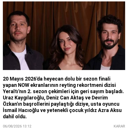
20 Mayıs 2026'da heyecan dolu bir sezon finali
yapan NOW ekranlarının reyting rekortmeni dizisi
Yeraltı'nın 2. sezon çekimleri için geri sayım başladı.
Uraz Kaygılaroğlu, Deniz Can Aktaş ve Devrim
Özkan'ın başrollerini paylaştığı diziye, usta oyuncu
İsmail Hacıoğlu ve yetenekli çocuk yıldız Azra Aksu
dahil oldu.
06/08/2026 13:12
KARAR