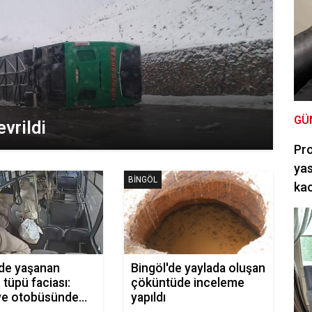
GÜ
vrildi
Pro
yas
BINGÖL
kao
’de yaşanan
Bingöl'de yaylada oluşan
 tüpü faciası:
çöküntüde inceleme
ye otobüsünde
yapıldı