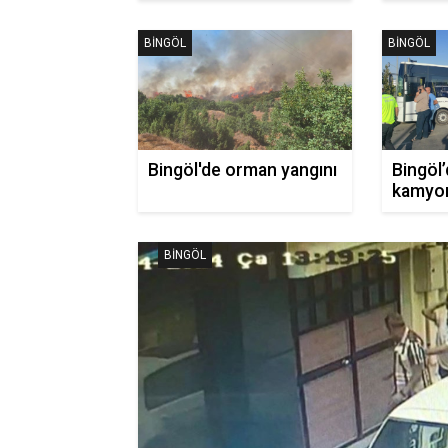
korku d
BINGÖL
BINGÖL
Bingöl'de orman yangını
Bingöl’
kamyon 
BINGÖL