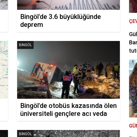
Bingöl'de 3.6 büyüklüğünde
ÇE
deprem
Gül
Bar
BINGÖL
tut
Bingöl'de otobüs kazasında ölen
üniversiteli gençlere acı veda
GÜ
BINGÖL