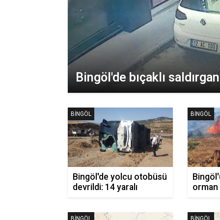
Bingöl'de bıçaklı saldırga
BINGÖL
BINGÖL
Bingöl'de yolcu otobüsü
Bingöl'
devrildi: 14 yaralı
orman 
BINGÖL
BINGÖL