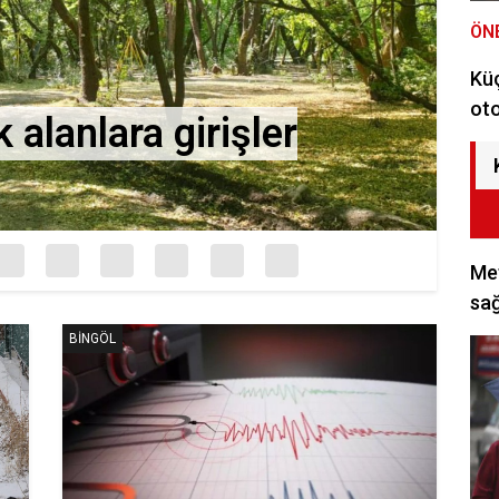
ÖN
Kü
oto
 alanlara girişler
G
Met
sağ
BINGÖL