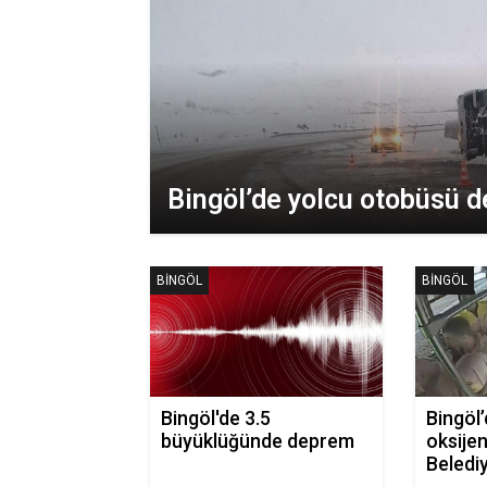
Bingöl’de yolcu otobüsü de
BINGÖL
BINGÖL
Bingöl'de 3.5
Bingöl
büyüklüğünde deprem
oksijen
Beledi