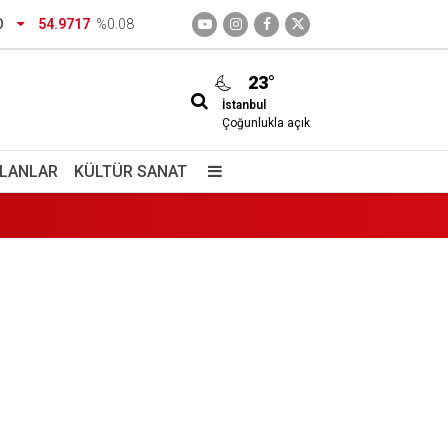
O
54.9717
%0.08
23°
İstanbul
Çoğunlukla açık
İLANLAR
KÜLTÜR SANAT
izimdir
giç içiyorlar