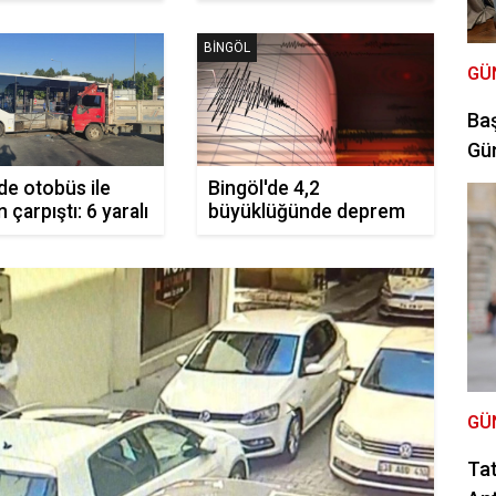
olu anlar yaşandı
BINGÖL
GÜ
Baş
Gün
de otobüs ile
Bingöl'de 4,2
çarpıştı: 6 yaralı
büyüklüğünde deprem
GÜ
Tat