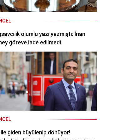
NCEL
savcılık olumlu yazı yazmıştı: İnan
ey göreve iade edilmedi
NCEL
ile giden büyülenip dönüyor!