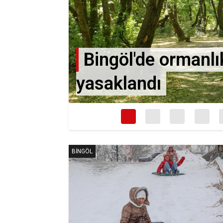
Bingöl'de ormanlık
yasaklandı
BINGÖL