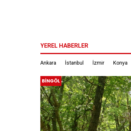
YEREL HABERLER
Ankara
İstanbul
İzmir
Konya
BINGÖL