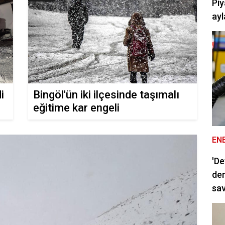
Piy
ayl
i
Bingöl'ün iki ilçesinde taşımalı
eğitime kar engeli
EN
'De
dem
sav