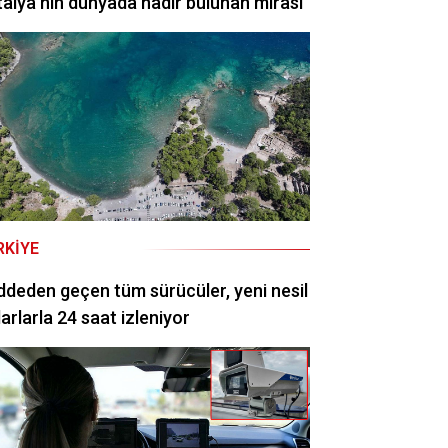
alya’nın dünyada nadir bulunan mirası
RKIYE
deden geçen tüm sürücüler, yeni nesil
arlarla 24 saat izleniyor