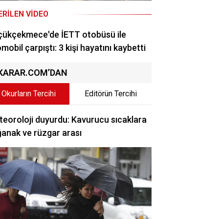
ERILEN VIDEO
çükçekmece'de İETT otobüsü ile
mobil çarpıştı: 3 kişi hayatını kaybetti
KARAR.COM’DAN
ölette kaybolan Metin’den a
Okurların Tercihi
Editörün Tercihi
eoroloji duyurdu: Kavurucu sıcaklara
anak ve rüzgar arası