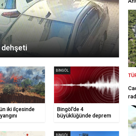
Ant
n dehşeti
BINGÖL
TÜ
Cad
rad
ün iki ilçesinde
Bingöl'de 4
yangını
büyüklüğünde deprem
BINGÖL