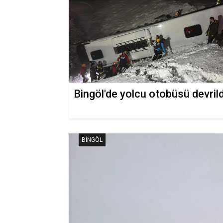
Bingöl'de yolcu otobüsü devrild
BINGÖL