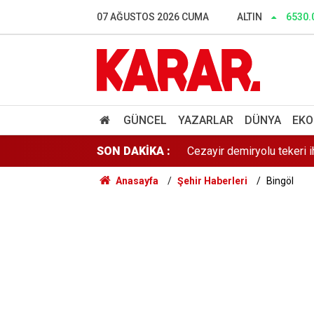
Dalgıçlar bile işin içindey
07 AĞUSTOS 2026 CUMA
ALTIN
6530.
SONAR anketinde Yeni Parti 
Tahliye edilen Çaykara’dan
Cezayir demiryolu tekeri 
GÜNCEL
YAZARLAR
DÜNYA
EKO
SON DAKİKA :
Günaydın YENİ Parti Artvin
Anasayfa
Şehir Haberleri
Bingöl
Çerçeve yasa sonrası Diyan
Dışarıda nefes alınamıyor