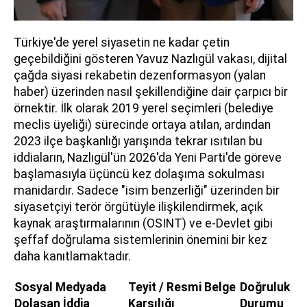
Türkiye'de yerel siyasetin ne kadar çetin
geçebildiğini gösteren Yavuz Nazlıgül vakası, dijital
çağda siyasi rekabetin dezenformasyon (yalan
haber) üzerinden nasıl şekillendiğine dair çarpıcı bir
örnektir. İlk olarak 2019 yerel seçimleri (belediye
meclis üyeliği) sürecinde ortaya atılan, ardından
2023 ilçe başkanlığı yarışında tekrar ısıtılan bu
iddiaların, Nazlıgül'ün 2026'da Yeni Parti'de göreve
başlamasıyla üçüncü kez dolaşıma sokulması
manidardır. Sadece "isim benzerliği" üzerinden bir
siyasetçiyi terör örgütüyle ilişkilendirmek, açık
kaynak araştırmalarının (OSINT) ve e-Devlet gibi
şeffaf doğrulama sistemlerinin önemini bir kez
daha kanıtlamaktadır.
Sosyal Medyada
Teyit / Resmi Belge
Doğruluk
Dolaşan İddia
Karşılığı
Durumu