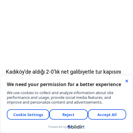
Kadıköy'de aldığı 2-0'lık net galibiyetle tur kapısını
ardına kadar aralayan Fenerbahçe, UEFA
Şampiyonlar Ligi 3. eleme turu rövanş maçında
Avusturya temsilcisi Sturm Graz ile deplasmanda
kozlarını paylaşacak.
UEFA Şampiyonlar Ligi'nde yoluna kayıpsız devam
etmeyi hedefleyen temsilcimiz Fenerbahçe, 3.
eleme turu rövanş mücadelesinde Avusturya ekibi