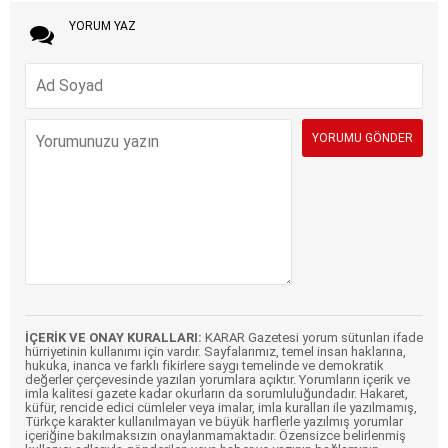
YORUM YAZ
İÇERİK VE ONAY KURALLARI:
KARAR Gazetesi yorum sütunları ifade
hürriyetinin kullanımı için vardır. Sayfalarımız, temel insan haklarına,
hukuka, inanca ve farklı fikirlere saygı temelinde ve demokratik
değerler çerçevesinde yazılan yorumlara açıktır. Yorumların içerik ve
imla kalitesi gazete kadar okurların da sorumluluğundadır. Hakaret,
küfür, rencide edici cümleler veya imalar, imla kuralları ile yazılmamış,
Türkçe karakter kullanılmayan ve büyük harflerle yazılmış yorumlar
içeriğine bakılmaksızın onaylanmamaktadır. Özensizce belirlenmiş