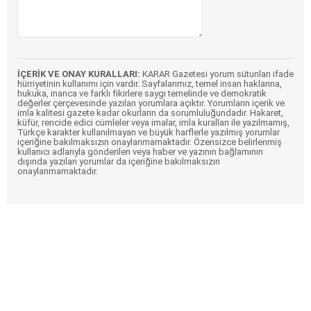
İÇERİK VE ONAY KURALLARI:
KARAR Gazetesi yorum sütunları ifade
hürriyetinin kullanımı için vardır. Sayfalarımız, temel insan haklarına,
hukuka, inanca ve farklı fikirlere saygı temelinde ve demokratik
değerler çerçevesinde yazılan yorumlara açıktır. Yorumların içerik ve
imla kalitesi gazete kadar okurların da sorumluluğundadır. Hakaret,
küfür, rencide edici cümleler veya imalar, imla kuralları ile yazılmamış,
Türkçe karakter kullanılmayan ve büyük harflerle yazılmış yorumlar
içeriğine bakılmaksızın onaylanmamaktadır. Özensizce belirlenmiş
kullanıcı adlarıyla gönderilen veya haber ve yazının bağlamının
dışında yazılan yorumlar da içeriğine bakılmaksızın
onaylanmamaktadır.