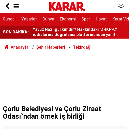
Tepebaşı Belediye Başkanı Ataç Yeni Parti’ye
katıldı
Yavuz Nazlıgül kimdir? Hakkındaki 'DHKP-C'
Güncel
Yazarlar
Dünya
Ekonomi
Spor
Hayat
Karar Vi
iddialarına doğrulama platformundan yanıt
geldi!
Meteoroloji'den uyarı: Marmara’da pazar günü
SON DAKİKA :
sağanak bekleniyor
Sabri Ülker Vakfı anne sütünün faydalarına
Anasayfa
Şehir Haberleri
Tekirdağ
dikkat çekti
Erdoğan'a suikast timi soruşturmasında yeni
gözaltı
İstanbul'un ortasında 36 bin konutluk yepyeni bir
şehir yükseliyor: Arnavutköy'de 150 bin kişi
yaşayacak
İmamoğlu'ndan tahliye edilen Utku Caner
Çaykara hakkında açıklama
"Casperlar" suç örgütüne yönelik soruşturmada
149 şüpheli hakkında dava
Çorlu Belediyesi ve Çorlu Ziraat
Odası`ndan örnek iş birliği