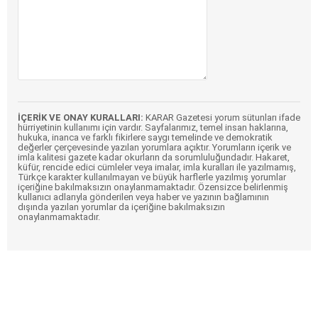
İÇERİK VE ONAY KURALLARI:
KARAR Gazetesi yorum sütunları ifade
hürriyetinin kullanımı için vardır. Sayfalarımız, temel insan haklarına,
hukuka, inanca ve farklı fikirlere saygı temelinde ve demokratik
değerler çerçevesinde yazılan yorumlara açıktır. Yorumların içerik ve
imla kalitesi gazete kadar okurların da sorumluluğundadır. Hakaret,
küfür, rencide edici cümleler veya imalar, imla kuralları ile yazılmamış,
Türkçe karakter kullanılmayan ve büyük harflerle yazılmış yorumlar
içeriğine bakılmaksızın onaylanmamaktadır. Özensizce belirlenmiş
kullanıcı adlarıyla gönderilen veya haber ve yazının bağlamının
dışında yazılan yorumlar da içeriğine bakılmaksızın
onaylanmamaktadır.