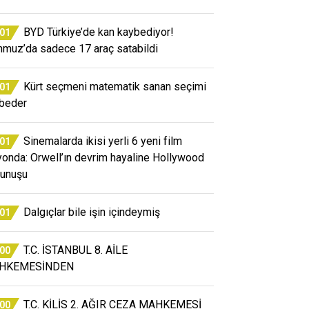
BYD Türkiye’de kan kaybediyor!
:01
muz’da sadece 17 araç satabildi
Kürt seçmeni matematik sanan seçimi
:01
beder
Sinemalarda ikisi yerli 6 yeni film
:01
yonda: Orwell’ın devrim hayaline Hollywood
unuşu
Dalgıçlar bile işin içindeymiş
:01
T.C. İSTANBUL 8. AİLE
:00
HKEMESİNDEN
T.C. KİLİS 2. AĞIR CEZA MAHKEMESİ
:00