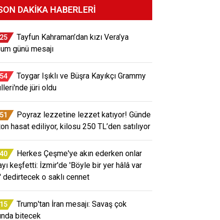
SON DAKIKA HABERLERI
Tayfun Kahraman’dan kızı Vera’ya
:25
um günü mesajı
Toygar Işıklı ve Büşra Kayıkçı Grammy
:54
leri'nde jüri oldu
Poyraz lezzetine lezzet katıyor! Günde
:51
ton hasat ediliyor, kilosu 250 TL’den satılıyor
Herkes Çeşme'ye akın ederken onlar
:40
yı keşfetti: İzmir'de 'Böyle bir yer hâlâ var
' dedirtecek o saklı cennet
Trump'tan İran mesajı: Savaş çok
:15
ında bitecek