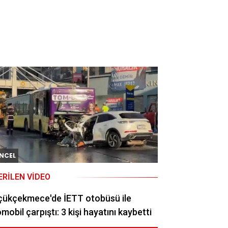
NCEL
ERILEN VIDEO
çükçekmece'de İETT otobüsü ile
mobil çarpıştı: 3 kişi hayatını kaybetti