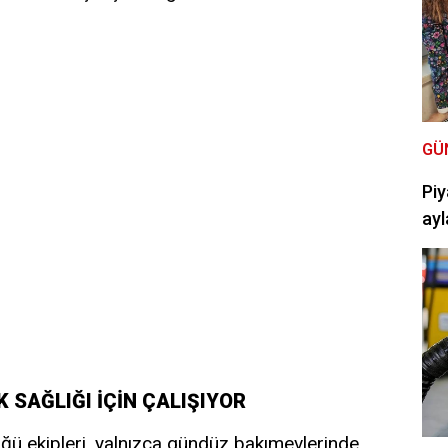
GÜ
Piy
ayl
 SAĞLIĞI İÇİN ÇALIŞIYOR
lüğü ekipleri, yalnızca gündüz bakımevlerinde