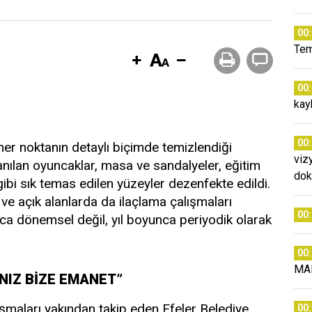
00
Tem
00
kay
00
 her noktanın detaylı biçimde temizlendiği
viz
nılan oyuncaklar, masa ve sandalyeler, eğitim
dok
 gibi sık temas edilen yüzeyler dezenfekte edildi.
 ve açık alanlarda da ilaçlama çalışmaları
00
ızca dönemsel değil, yıl boyunca periyodik olarak
00
MA
NIZ BİZE EMANET”
şmaları yakından takip eden Efeler Belediye
00