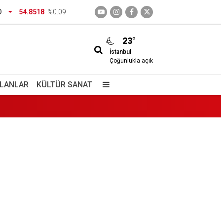
O
54.8518
%0.09
23°
İstanbul
Çoğunlukla açık
İLANLAR
KÜLTÜR SANAT
izimdir
giç içiyorlar