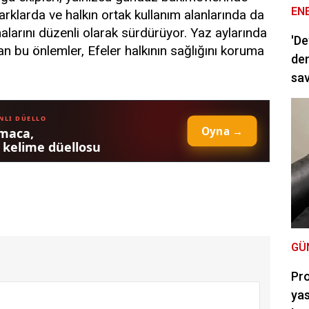
EN
parklarda ve halkın ortak kullanım alanlarında da
larını düzenli olarak sürdürüyor. Yaz aylarında
'De
nan bu önlemler, Efeler halkının sağlığını koruma
dem
sav
GÜ
Pro
yas