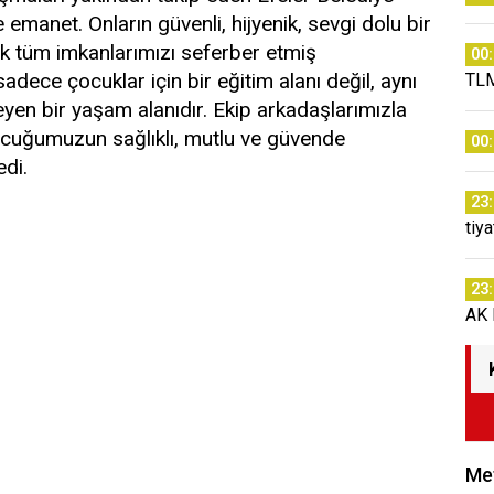
e emanet. Onların güvenli, hijyenik, sevgi dolu bir
k tüm imkanlarımızı seferber etmiş
00
ece çocuklar için bir eğitim alanı değil, aynı
TLM
yen bir yaşam alanıdır. Ekip arkadaşlarımızla
 çocuğumuzun sağlıklı, mutlu ve güvende
00
edi.
23
tiy
23
AK P
Met