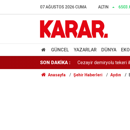
Dalgıçlar bile işin içindey
07 AĞUSTOS 2026 CUMA
ALTIN
6503.
SONAR anketinde Yeni Parti 
Tahliye edilen Çaykara’dan
Cezayir demiryolu tekeri 
GÜNCEL
YAZARLAR
DÜNYA
EKO
SON DAKİKA :
Günaydın YENİ Parti Artvin
Anasayfa
Şehir Haberleri
Aydın
Çerçeve yasa sonrası Diyan
Dışarıda nefes alınamıyor