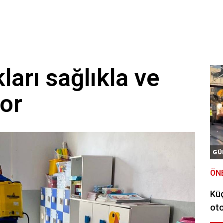
ları sağlıkla ve
yor
GÜ
ÖN
Kü
oto