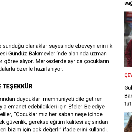
sağ
e sunduğu olanaklar sayesinde ebeveynlerin ilk
iyesi Gündüz Bakımevleri’nde alanında uzman
r görev alıyor. Merkezlerde ayrıca çocukların
alarla özenle hazırlanıyor.
ÇE
E TEŞEKKÜR
Gül
Bar
rından duydukları memnuniyeti dile getiren
tut
yla emanet edebildikleri için Efeler Belediye
Veliler, “Çocuklarımız her sabah neşe içinde
rek güvenlik, gerekse eğitim kalitesi açısından
i bizim için çok değerli” ifadelerini kullandı.