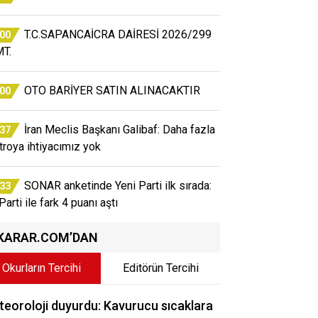
T.C.SAPANCAİCRA DAİRESİ 2026/299
:00
T.
OTO BARİYER SATIN ALINACAKTIR
:00
İran Meclis Başkanı Galibaf: Daha fazla
:37
atroya ihtiyacımız yok
SONAR anketinde Yeni Parti ilk sırada:
:33
arti ile fark 4 puanı aştı
KARAR.COM’DAN
Okurların Tercihi
Editörün Tercihi
eoroloji duyurdu: Kavurucu sıcaklara