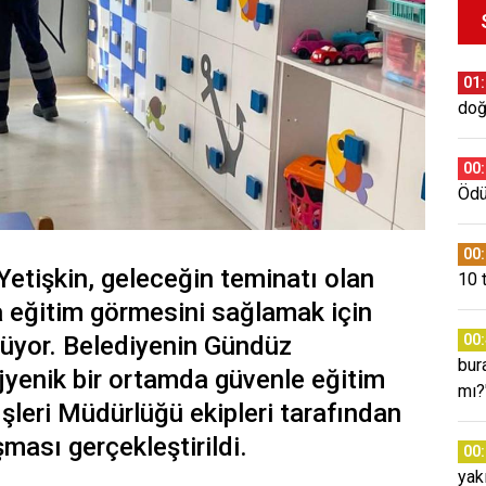
01
doğ
00
Ödül
00
Yetişkin, geleceğin teminatı olan
10 
da eğitim görmesini sağlamak için
ürüyor. Belediyenin Gündüz
00
bura
jyenik bir ortamda güvenle eğitim
mı?
İşleri Müdürlüğü ekipleri tarafından
ması gerçekleştirildi.
00
yak