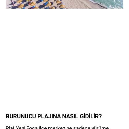
BURUNUCU PLAJINA NASIL GİDİLİR?
Plaj, Yeni Foça ilçe merkezine sadece yürüme