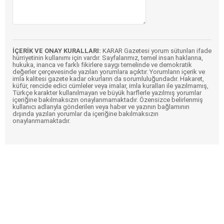
İÇERİK VE ONAY KURALLARI:
KARAR Gazetesi yorum sütunları ifade
hürriyetinin kullanımı için vardır. Sayfalarımız, temel insan haklarına,
hukuka, inanca ve farklı fikirlere saygı temelinde ve demokratik
değerler çerçevesinde yazılan yorumlara açıktır. Yorumların içerik ve
imla kalitesi gazete kadar okurların da sorumluluğundadır. Hakaret,
küfür, rencide edici cümleler veya imalar, imla kuralları ile yazılmamış,
Türkçe karakter kullanılmayan ve büyük harflerle yazılmış yorumlar
içeriğine bakılmaksızın onaylanmamaktadır. Özensizce belirlenmiş
kullanıcı adlarıyla gönderilen veya haber ve yazının bağlamının
dışında yazılan yorumlar da içeriğine bakılmaksızın
onaylanmamaktadır.