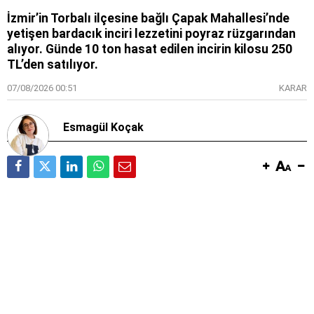
İzmir’in Torbalı ilçesine bağlı Çapak Mahallesi’nde
yetişen bardacık inciri lezzetini poyraz rüzgarından
alıyor. Günde 10 ton hasat edilen incirin kilosu 250
TL’den satılıyor.
07/08/2026 00:51
KARAR
Esmagül Koçak