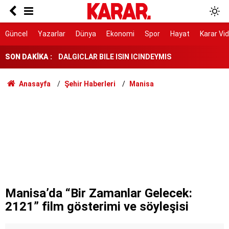
Herkes Çeşme'ye akın ederken onlar burayı
keşfetti: İzmir'de 'Böyle bir yer hâlâ var mı?'
dedirtecek o saklı cennet
DALGICLAR BILE ISIN ICINDEYMIS
Güncel
Yazarlar
Dünya
Ekonomi
Spor
Hayat
Karar Vi
SON DAKİKA :
AK Parti ile fark 4 puanı aştı
Tahliye edilen Çaykara’dan ilk açıklama: İçimiz
Anasayfa
Şehir Haberleri
Manisa
buruk
Cezayir demiryolu tekeri ihtiyacını 5 yıl boyunca
KARDEMİR karşılayacak
Ferman padişahınsa meydanlar bizimdir
Farklılıklarımız bizi yekvücut kılacak
Dışarıda nefes alınamıyor ama buraya giren
mont arıyor
Manisa’da “Bir Zamanlar Gelecek:
2121” film gösterimi ve söyleşisi