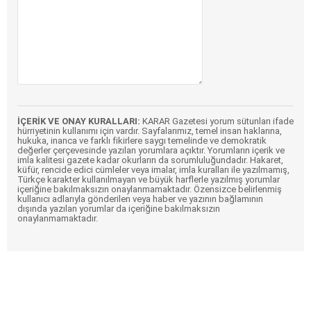
İÇERİK VE ONAY KURALLARI:
KARAR Gazetesi yorum sütunları ifade
hürriyetinin kullanımı için vardır. Sayfalarımız, temel insan haklarına,
hukuka, inanca ve farklı fikirlere saygı temelinde ve demokratik
değerler çerçevesinde yazılan yorumlara açıktır. Yorumların içerik ve
imla kalitesi gazete kadar okurların da sorumluluğundadır. Hakaret,
küfür, rencide edici cümleler veya imalar, imla kuralları ile yazılmamış,
Türkçe karakter kullanılmayan ve büyük harflerle yazılmış yorumlar
içeriğine bakılmaksızın onaylanmamaktadır. Özensizce belirlenmiş
kullanıcı adlarıyla gönderilen veya haber ve yazının bağlamının
dışında yazılan yorumlar da içeriğine bakılmaksızın
onaylanmamaktadır.