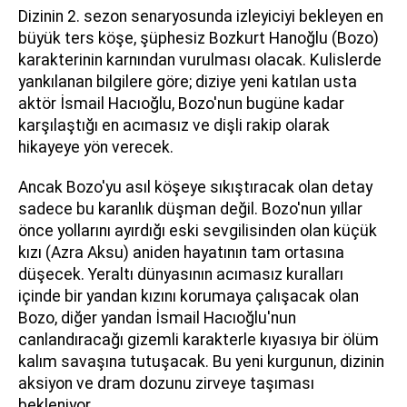
Dizinin 2. sezon senaryosunda izleyiciyi bekleyen en
büyük ters köşe, şüphesiz Bozkurt Hanoğlu (Bozo)
karakterinin karnından vurulması olacak. Kulislerde
yankılanan bilgilere göre; diziye yeni katılan usta
aktör İsmail Hacıoğlu, Bozo'nun bugüne kadar
karşılaştığı en acımasız ve dişli rakip olarak
hikayeye yön verecek.
Ancak Bozo'yu asıl köşeye sıkıştıracak olan detay
sadece bu karanlık düşman değil. Bozo'nun yıllar
önce yollarını ayırdığı eski sevgilisinden olan küçük
kızı (Azra Aksu) aniden hayatının tam ortasına
düşecek. Yeraltı dünyasının acımasız kuralları
içinde bir yandan kızını korumaya çalışacak olan
Bozo, diğer yandan İsmail Hacıoğlu'nun
canlandıracağı gizemli karakterle kıyasıya bir ölüm
kalım savaşına tutuşacak. Bu yeni kurgunun, dizinin
aksiyon ve dram dozunu zirveye taşıması
bekleniyor.