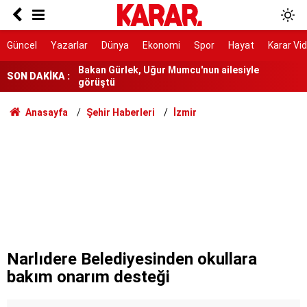
Dava dışı 6 kişi için de sorumluluk tespiti
Bakan Gürlek, Uğur Mumcu'nun ailesiyle
Güncel
Yazarlar
Dünya
Ekonomi
Spor
Hayat
Karar Vi
görüştü
SON DAKİKA :
Antalya’da sayıları Türkleri geçti!
Ünlü isimlerin milyonluk bağışları ortaya çıktı
Anasayfa
Şehir Haberleri
İzmir
İlim tarihinin simgesi minareye yansıdı!
Sır ölümünün üzerinden yıllar geçti! Özel
Harekat Daire Başkanı Behçet Oktay kimdir,
nasıl öldü?
Şehit edenler düzenlemede kapsam dışı
'Hazırlanan teklif beklentilerin altında'
Narlıdere Belediyesinden okullara
bakım onarım desteği