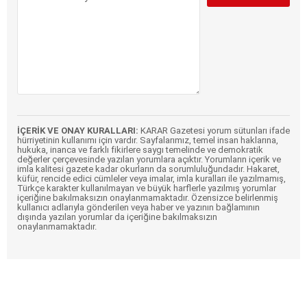
İÇERİK VE ONAY KURALLARI:
KARAR Gazetesi yorum sütunları ifade
hürriyetinin kullanımı için vardır. Sayfalarımız, temel insan haklarına,
hukuka, inanca ve farklı fikirlere saygı temelinde ve demokratik
değerler çerçevesinde yazılan yorumlara açıktır. Yorumların içerik ve
imla kalitesi gazete kadar okurların da sorumluluğundadır. Hakaret,
küfür, rencide edici cümleler veya imalar, imla kuralları ile yazılmamış,
Türkçe karakter kullanılmayan ve büyük harflerle yazılmış yorumlar
içeriğine bakılmaksızın onaylanmamaktadır. Özensizce belirlenmiş
kullanıcı adlarıyla gönderilen veya haber ve yazının bağlamının
dışında yazılan yorumlar da içeriğine bakılmaksızın
onaylanmamaktadır.