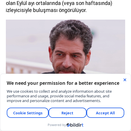
olan Eylül ayı ortalarında (veya son haftasında)
izleyicisiyle buluşması öngörülüyor.
YERALTI DİZİSİNDEN AYRILAN OYUNCULAR
Senaryo gereği hikayesi biten ve yeni sezonda
izleyicinin karşısına çıkmayacak olan iki flaş isim
kesinleşti: