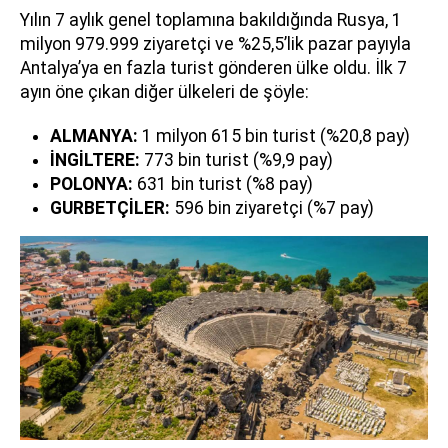
Yılın 7 aylık genel toplamına bakıldığında Rusya, 1
milyon 979.999 ziyaretçi ve %25,5’lik pazar payıyla
Antalya’ya en fazla turist gönderen ülke oldu. İlk 7
ayın öne çıkan diğer ülkeleri de şöyle:
ALMANYA:
1 milyon 615 bin turist (%20,8 pay)
İNGİLTERE:
773 bin turist (%9,9 pay)
POLONYA:
631 bin turist (%8 pay)
GURBETÇİLER:
596 bin ziyaretçi (%7 pay)