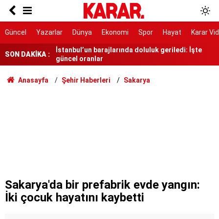
Hava sıcaklıkları düşüyor, yağmur geliyor
İstanbul’un barajlarında doluluk geriledi: İşte
Güncel
Yazarlar
Dünya
Ekonomi
Spor
Hayat
Karar Vi
güncel oranlar
SON DAKİKA :
Türkiye'den vize serbestisi için yeni adım
7 gün 7 gece hiç durmadan döndüler
Anasayfa
Şehir Haberleri
Sakarya
YENİ Partili Günaydın'dan Beşikçioğlu'na tepki
Yeni YHT hattı 2028’de hizmete girecek
RTÜK’ten ATV’ye 8 milyon TL ceza
YENİ Parti Manisa İl Başkanı İlksen Özalper
tutuklandı
Sakarya'da bir prefabrik evde yangın:
İki çocuk hayatını kaybetti