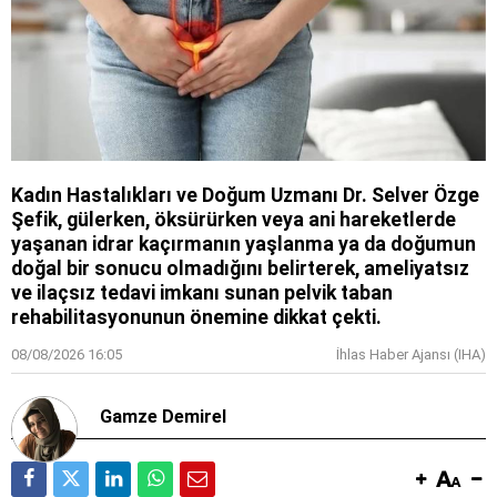
Kadın Hastalıkları ve Doğum Uzmanı Dr. Selver Özge
Şefik, gülerken, öksürürken veya ani hareketlerde
yaşanan idrar kaçırmanın yaşlanma ya da doğumun
doğal bir sonucu olmadığını belirterek, ameliyatsız
ve ilaçsız tedavi imkanı sunan pelvik taban
rehabilitasyonunun önemine dikkat çekti.
08/08/2026 16:05
İhlas Haber Ajansı (IHA)
Gamze Demirel