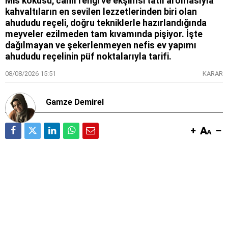
Mis kokusu, canlı rengi ve ekşimsi tatlı aromasıyla
kahvaltıların en sevilen lezzetlerinden biri olan
ahududu reçeli, doğru tekniklerle hazırlandığında
meyveler ezilmeden tam kıvamında pişiyor. İşte
dağılmayan ve şekerlenmeyen nefis ev yapımı
ahududu reçelinin püf noktalarıyla tarifi.
08/08/2026 15:51
KARAR
Gamze Demirel