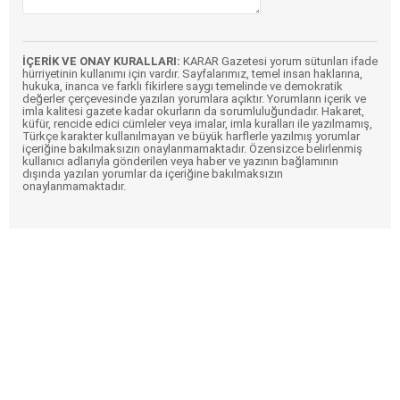
İÇERİK VE ONAY KURALLARI:
KARAR Gazetesi yorum sütunları ifade
hürriyetinin kullanımı için vardır. Sayfalarımız, temel insan haklarına,
hukuka, inanca ve farklı fikirlere saygı temelinde ve demokratik
değerler çerçevesinde yazılan yorumlara açıktır. Yorumların içerik ve
imla kalitesi gazete kadar okurların da sorumluluğundadır. Hakaret,
küfür, rencide edici cümleler veya imalar, imla kuralları ile yazılmamış,
Türkçe karakter kullanılmayan ve büyük harflerle yazılmış yorumlar
içeriğine bakılmaksızın onaylanmamaktadır. Özensizce belirlenmiş
kullanıcı adlarıyla gönderilen veya haber ve yazının bağlamının
dışında yazılan yorumlar da içeriğine bakılmaksızın
onaylanmamaktadır.