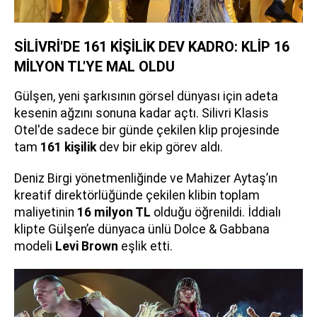
SİLİVRİ'DE 161 KİŞİLİK DEV KADRO: KLİP 16
MİLYON TL'YE MAL OLDU
Gülşen, yeni şarkısının görsel dünyası için adeta
kesenin ağzını sonuna kadar açtı. Silivri Klasis
Otel'de sadece bir günde çekilen klip projesinde
tam
161 kişilik
dev bir ekip görev aldı.
Deniz Birgi yönetmenliğinde ve Mahizer Aytaş’ın
kreatif direktörlüğünde çekilen klibin toplam
maliyetinin
16 milyon TL
olduğu öğrenildi. İddialı
klipte Gülşen’e dünyaca ünlü Dolce & Gabbana
modeli
Levi Brown
eşlik etti.