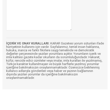
İÇERİK VE ONAY KURALLARI:
KARAR Gazetesi yorum sütunları ifade
hürriyetinin kullanımı için vardır. Sayfalarımız, temel insan haklarına,
hukuka, inanca ve farklı fikirlere saygı temelinde ve demokratik
değerler çerçevesinde yazılan yorumlara açıktır. Yorumların içerik ve
imla kalitesi gazete kadar okurların da sorumluluğundadır. Hakaret,
küfür, rencide edici cümleler veya imalar, imla kuralları ile yazılmamış,
Türkçe karakter kullanılmayan ve büyük harflerle yazılmış yorumlar
içeriğine bakılmaksızın onaylanmamaktadır. Özensizce belirlenmiş
kullanıcı adlarıyla gönderilen veya haber ve yazının bağlamının
dışında yazılan yorumlar da içeriğine bakılmaksızın
onaylanmamaktadır.