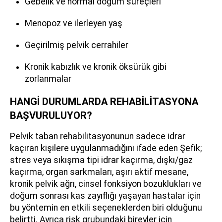
Gebelik ve normal doğum süreçleri
Menopoz ve ilerleyen yaş
Geçirilmiş pelvik cerrahiler
Kronik kabızlık ve kronik öksürük gibi
zorlanmalar
HANGİ DURUMLARDA REHABİLİTASYONA
BAŞVURULUYOR?
Pelvik taban rehabilitasyonunun sadece idrar
kaçıran kişilere uygulanmadığını ifade eden Şefik;
stres veya sıkışma tipi idrar kaçırma, dışkı/gaz
kaçırma, organ sarkmaları, aşırı aktif mesane,
kronik pelvik ağrı, cinsel fonksiyon bozuklukları ve
doğum sonrası kas zayıflığı yaşayan hastalar için
bu yöntemin en etkili seçeneklerden biri olduğunu
belirtti. Ayrıca risk grubundaki bireyler için