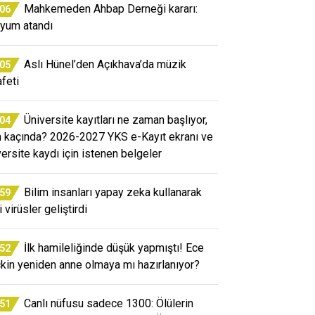
Mahkemeden Ahbap Derneği kararı:
:06
yum atandı
Aslı Hünel’den Açıkhava’da müzik
:05
afeti
Üniversite kayıtları ne zaman başlıyor,
:04
n kaçında? 2026-2027 YKS e-Kayıt ekranı ve
versite kaydı için istenen belgeler
Bilim insanları yapay zeka kullanarak
:59
 virüsler geliştirdi
İlk hamileliğinde düşük yapmıştı! Ece
:52
kin yeniden anne olmaya mı hazırlanıyor?
Canlı nüfusu sadece 1300: Ölülerin
:51