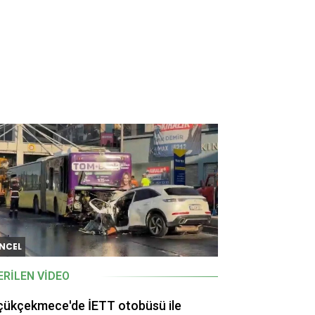
NCEL
ERILEN VIDEO
çükçekmece'de İETT otobüsü ile