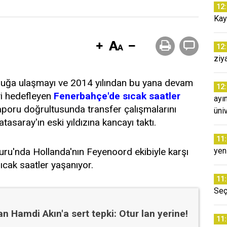
12
Kay
12
ziy
luğa ulaşmayı ve 2014 yılından bu yana devam
12
i hedefleyen
Fenerbahçe'de sıcak saatler
ayı
aporu doğrultusunda transfer çalışmalarını
üni
asaray'ın eski yıldızına kancayı taktı.
11
ru'nda Hollanda'nın Feyenoord ekibiyle karşı
yeni
cak saatler yaşanıyor.
11
Seç
an Hamdi Akın'a sert tepki: Otur lan yerine!
11