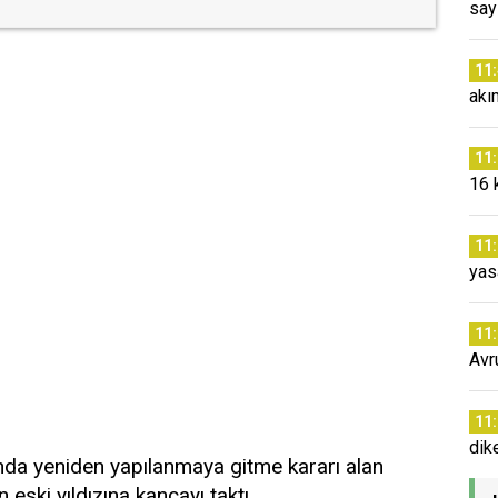
say
11
akı
11
16 
11
yas
11
Avr
11
dik
nda yeniden yapılanmaya gitme kararı alan
 eski yıldızına kancayı taktı.