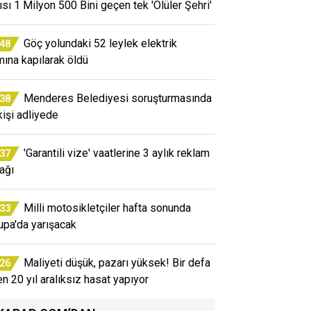
ısı 1 Milyon 500 Bini geçen tek 'Ölüler Şehri'
Göç yolundaki 52 leylek elektrik
:48
mına kapılarak öldü
Menderes Belediyesi soruşturmasında
:38
kişi adliyede
'Garantili vize' vaatlerine 3 aylık reklam
:37
ağı
Milli motosikletçiler hafta sonunda
:33
upa'da yarışacak
Maliyeti düşük, pazarı yüksek! Bir defa
:26
en 20 yıl aralıksız hasat yapıyor