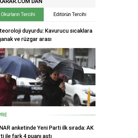
KARAR.COM’DAN
Okurların Tercihi
Editörün Tercihi
eoroloji duyurdu: Kavurucu sıcaklara
anak ve rüzgar arası
VRE
AR anketinde Yeni Parti ilk sırada: AK
ti ile fark 4 puanı aştı