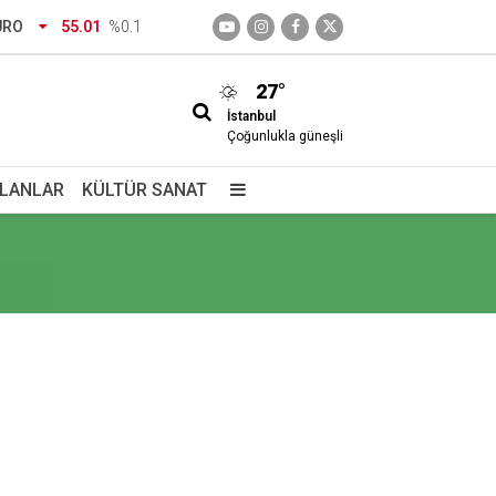
rsite kaydı için istenen belgeler
URO
55.01
%0.1
27°
İstanbul
Çoğunlukla güneşli
İLANLAR
KÜLTÜR SANAT