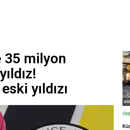
 35 milyon
yıldız!
eski yıldızı
GÜ
ÖN
Kü