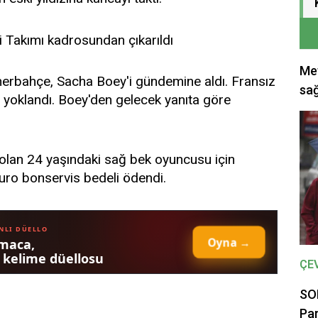
Met
nerbahçe, Sacha Boey'i gündemine aldı. Fransız
sağ
ız yoklandı. Boey'den gelecek yanıta göre
olan 24 yaşındaki sağ bek oyuncusu için
ro bonservis bedeli ödendi.
ÇE
SON
Par