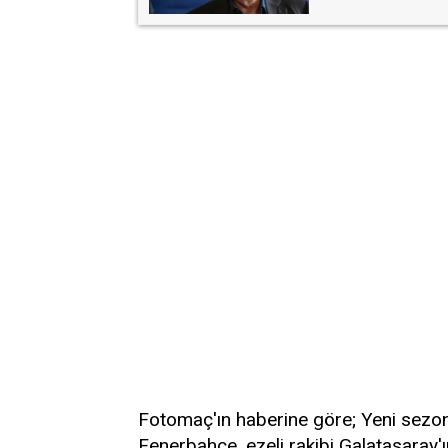
Fotomaç'ın haberine göre; Yeni sezo
Fenerbahçe, ezeli rakibi Galatasaray'ın