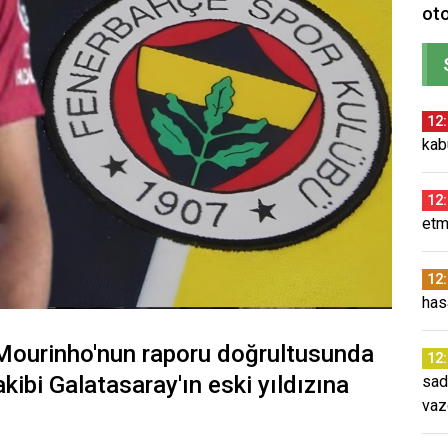
oto
12
kab
12
etm
12
has
 Mourinho'nun raporu doğrultusunda
12
kibi Galatasaray'ın eski yıldızına
sad
vaz