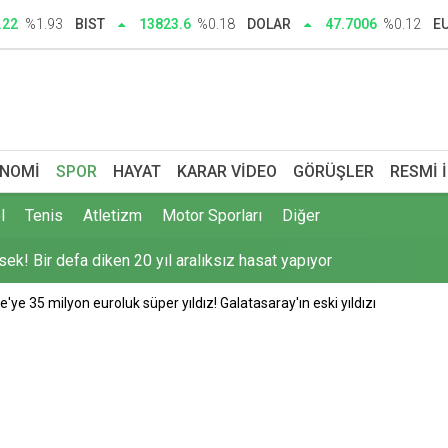
man başlıyor, ayın kaçında? 2026-2027 YKS e-Kayıt ekranı ve ünive
.22
%1.93
BIST
13823.6
%0.18
DOLAR
47.7006
%0.12
E
ektrik akımına kapılarak öldü
şturmasında 16 kişi adliyede
 3 aylık reklam yasağı
NOMI
SPOR
HAYAT
KARAR VIDEO
GÖRÜŞLER
RESMI 
sek! Bir defa diken 20 yıl aralıksız hasat yapıyor
l
Tenis
Atletizm
Motor Sporları
Diğer
 hakkı: Sırada sandık kurulları var
ye 35 milyon euroluk süper yıldız! Galatasaray'ın eski yıldızı
104 şüpheli yakalandı
n Marmaris depremi sonrası uyarı