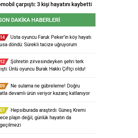
mobil çarpıştı: 3 kişi hayatını kaybetti
SON DAKIKA HABERLERI
Usta oyuncu Faruk Peker'in köy hayatı
:14
usa döndü: Sürekli tacize uğruyorum
Şöhretin zirvesindeyken şehri terk
:12
işti: Ünlü oyuncu Burak Hakkı Çiftçi oldu!
Ne sulama ne gübreleme! Doğru
:09
atla devamlı ürün veriyor kazanç katlanıyor
Hepsiburada araştırdı: Güneş Kremi
:07
ece plajın değil, günlük hayatın da
geçilmezi