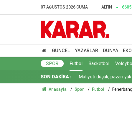
Üniversite kayıtları ne za
07 AĞUSTOS 2026 CUMA
ALTIN
6605
Göç yolundaki 52 leylek el
Menderes Belediyesi soru
'Garantili vize' vaatlerine
GÜNCEL
YAZARLAR
DÜNYA
EKO
Maliyeti düşük, pazarı yük
SPOR
Futbol
Basketbol
Voleybo
SON DAKİKA :
YENİ Parti’ye YSK’da temsil
Anasayfa
Spor
Futbol
Fenerbahçe'
30 ilde IŞİD operasyonu: 
Prof. Dr. Osman Bektaş’ta