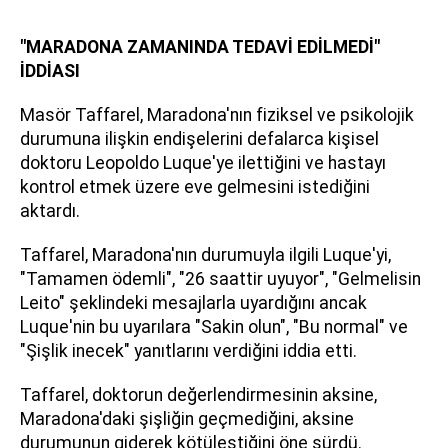
"MARADONA ZAMANINDA TEDAVİ EDİLMEDİ"
İDDİASI
Masör Taffarel, Maradona'nın fiziksel ve psikolojik
durumuna ilişkin endişelerini defalarca kişisel
doktoru Leopoldo Luque'ye ilettiğini ve hastayı
kontrol etmek üzere eve gelmesini istediğini
aktardı.
Taffarel, Maradona'nın durumuyla ilgili Luque'yi,
"Tamamen ödemli", "26 saattir uyuyor", "Gelmelisin
Leito" şeklindeki mesajlarla uyardığını ancak
Luque'nin bu uyarılara "Sakin olun", "Bu normal" ve
"Şişlik inecek" yanıtlarını verdiğini iddia etti.
Taffarel, doktorun değerlendirmesinin aksine,
Maradona'daki şişliğin geçmediğini, aksine
durumunun giderek kötüleştiğini öne sürdü.