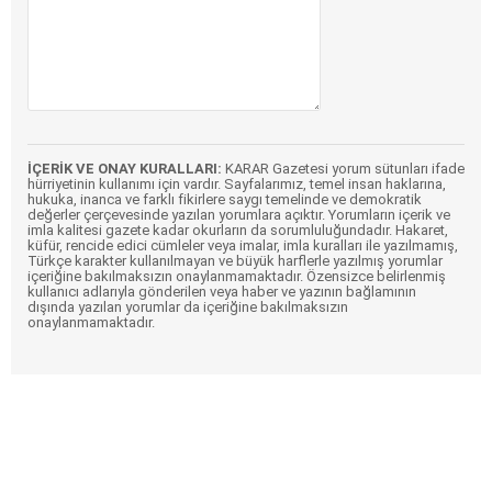
İÇERİK VE ONAY KURALLARI:
KARAR Gazetesi yorum sütunları ifade
hürriyetinin kullanımı için vardır. Sayfalarımız, temel insan haklarına,
hukuka, inanca ve farklı fikirlere saygı temelinde ve demokratik
değerler çerçevesinde yazılan yorumlara açıktır. Yorumların içerik ve
imla kalitesi gazete kadar okurların da sorumluluğundadır. Hakaret,
küfür, rencide edici cümleler veya imalar, imla kuralları ile yazılmamış,
Türkçe karakter kullanılmayan ve büyük harflerle yazılmış yorumlar
içeriğine bakılmaksızın onaylanmamaktadır. Özensizce belirlenmiş
kullanıcı adlarıyla gönderilen veya haber ve yazının bağlamının
dışında yazılan yorumlar da içeriğine bakılmaksızın
onaylanmamaktadır.