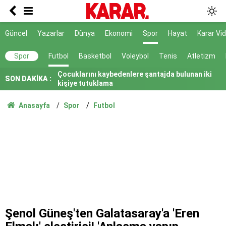
Yeni çözüm kanunu Adalet Komisyonu'nda kabul
edildi
5 ilde ayrı 5 kişinin cansız bedenleri bulundu
Güncel
Yazarlar
Dünya
Ekonomi
Spor
Hayat
Karar Vi
Çocuklarını kaybedenlere şantajda bulunan iki
Spor
Futbol
Basketbol
Voleybol
Tenis
Atletizm
kişiye tutuklama
Bir yanda sağanak, diğer yanda kavurucu
SON DAKİKA :
sıcak...
Akın Gürlek: İnternet haberciliği tek çatı altında
Anasayfa
Spor
Futbol
toplanmalı
Devrim Özkan'ın acı günü
Türkiye’de demokrasinin geleceği ittifakın
geleceğini etkiler
Bahçeli, nikah şahidi oldu
Yeni Parti'ye yapılan bağış tutarı 9 günde 300
milyonu geçti
Şenol Güneş'ten Galatasaray'a 'Eren