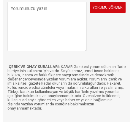
İÇERİK VE ONAY KURALLARI:
KARAR Gazetesi yorum sütunları ifade
hürriyetinin kullanımı için vardır. Sayfalarımız, temel insan haklarına,
hukuka, inanca ve farklı fikirlere saygı temelinde ve demokratik
değerler çerçevesinde yazılan yorumlara açıktır. Yorumların içerik ve
imla kalitesi gazete kadar okurların da sorumluluğundadır. Hakaret,
küfür, rencide edici cümleler veya imalar, imla kuralları ile yazılmamış,
Türkçe karakter kullanılmayan ve büyük harflerle yazılmış yorumlar
içeriğine bakılmaksızın onaylanmamaktadır. Özensizce belirlenmiş
kullanıcı adlarıyla gönderilen veya haber ve yazının bağlamının
dışında yazılan yorumlar da içeriğine bakılmaksızın
onaylanmamaktadır.