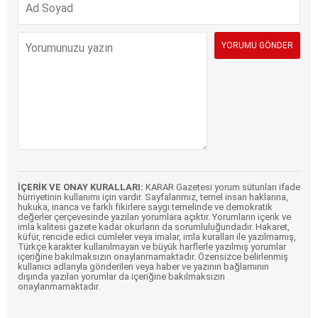
İÇERİK VE ONAY KURALLARI:
KARAR Gazetesi yorum sütunları ifade
hürriyetinin kullanımı için vardır. Sayfalarımız, temel insan haklarına,
hukuka, inanca ve farklı fikirlere saygı temelinde ve demokratik
değerler çerçevesinde yazılan yorumlara açıktır. Yorumların içerik ve
imla kalitesi gazete kadar okurların da sorumluluğundadır. Hakaret,
küfür, rencide edici cümleler veya imalar, imla kuralları ile yazılmamış,
Türkçe karakter kullanılmayan ve büyük harflerle yazılmış yorumlar
içeriğine bakılmaksızın onaylanmamaktadır. Özensizce belirlenmiş
kullanıcı adlarıyla gönderilen veya haber ve yazının bağlamının
dışında yazılan yorumlar da içeriğine bakılmaksızın
onaylanmamaktadır.