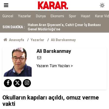
İstanbul'da gece boyu nem uyarısı: Yüzde 96'ya
çıkacak
Hakan Aran Şişecam’a, Cahit Çınar İş Bankası
Güncel
Yazarlar
Dünya
Ekonomi
Spor
Hayat
Karar Vi
Genel Müdürlüğü’ne
SON DAKİKA :
Ödül beklerken ceza geldi
Rusya açıklarındaki Türk gemisine İHA saldırısı
Anasayfa
Yazarlar
Ali Barskanmay
Ali Barskanmay
O bizim yoldaşımız
Davutoğlu’ndan Gannuşi için uluslararası imza
kampanyasına destek
Yazarın Tüm Yazıları >
Yine çoğunlukla erkek vekiller konuştu
Gürlek: Eğer bir tuğla çekilmesi gerekiyorsa o
tuğlayı biz çekeceğiz
Okulların kapıları açıldı, omuz verme
vakti