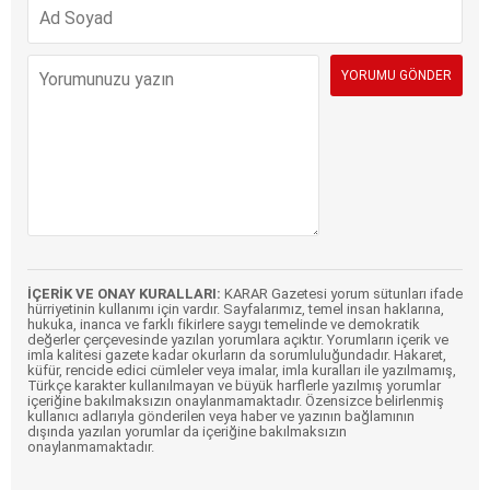
İÇERİK VE ONAY KURALLARI:
KARAR Gazetesi yorum sütunları ifade
hürriyetinin kullanımı için vardır. Sayfalarımız, temel insan haklarına,
hukuka, inanca ve farklı fikirlere saygı temelinde ve demokratik
değerler çerçevesinde yazılan yorumlara açıktır. Yorumların içerik ve
imla kalitesi gazete kadar okurların da sorumluluğundadır. Hakaret,
küfür, rencide edici cümleler veya imalar, imla kuralları ile yazılmamış,
Türkçe karakter kullanılmayan ve büyük harflerle yazılmış yorumlar
içeriğine bakılmaksızın onaylanmamaktadır. Özensizce belirlenmiş
kullanıcı adlarıyla gönderilen veya haber ve yazının bağlamının
dışında yazılan yorumlar da içeriğine bakılmaksızın
onaylanmamaktadır.