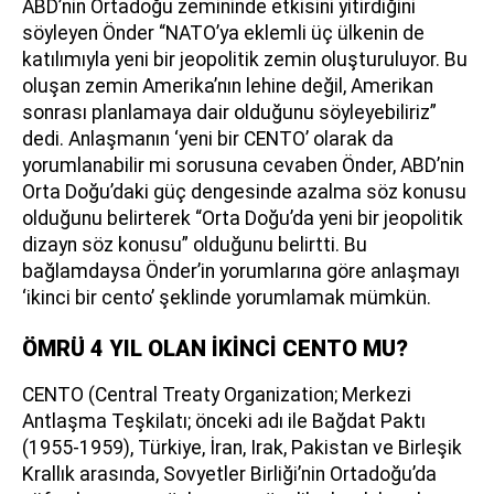
ABD’nin Ortadoğu zemininde etkisini yitirdiğini
söyleyen Önder “NATO’ya eklemli üç ülkenin de
katılımıyla yeni bir jeopolitik zemin oluşturuluyor. Bu
oluşan zemin Amerika’nın lehine değil, Amerikan
sonrası planlamaya dair olduğunu söyleyebiliriz”
dedi. Anlaşmanın ‘yeni bir CENTO’ olarak da
yorumlanabilir mi sorusuna cevaben Önder, ABD’nin
Orta Doğu’daki güç dengesinde azalma söz konusu
olduğunu belirterek “Orta Doğu’da yeni bir jeopolitik
dizayn söz konusu” olduğunu belirtti. Bu
bağlamdaysa Önder’in yorumlarına göre anlaşmayı
‘ikinci bir cento’ şeklinde yorumlamak mümkün.
ÖMRÜ 4 YIL OLAN İKİNCİ CENTO MU?
CENTO (Central Treaty Organization; Merkezi
Antlaşma Teşkilatı; önceki adı ile Bağdat Paktı
(1955-1959), Türkiye, İran, Irak, Pakistan ve Birleşik
Krallık arasında, Sovyetler Birliği’nin Ortadoğu’da