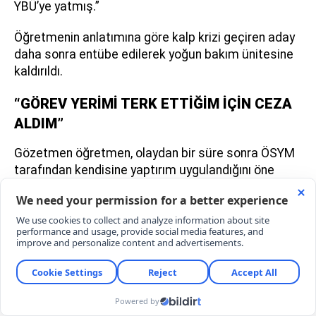
YBÜ’ye yatmış.”
Öğretmenin anlatımına göre kalp krizi geçiren aday
daha sonra entübe edilerek yoğun bakım ünitesine
kaldırıldı.
“GÖREV YERİMİ TERK ETTİĞİM İÇİN CEZA
ALDIM”
Gözetmen öğretmen, olaydan bir süre sonra ÖSYM
tarafından kendisine yaptırım uygulandığını öne
sürdü.
Paylaşımında, “Sonra ÖSYM’den geçen ceza geldi.
Görev yerimi kısa süreli terk etmekten 3 aylık görev
ihmali cezası aldım” ifadelerini kullanan öğretmen,
karara itiraz ettiğini ancak başvurusunun henüz
sonuçlanmadığını belirtti.