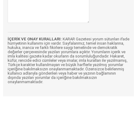
İÇERİK VE ONAY KURALLARI:
KARAR Gazetesi yorum sütunları ifade
hürriyetinin kullanımı için vardır. Sayfalarımız, temel insan haklarına,
hukuka, inanca ve farklı fikirlere saygı temelinde ve demokratik
değerler çerçevesinde yazılan yorumlara açıktır. Yorumların içerik ve
imla kalitesi gazete kadar okurların da sorumluluğundadır. Hakaret,
küfür, rencide edici cümleler veya imalar, imla kuralları ile yazılmamış,
Türkçe karakter kullanılmayan ve büyük harflerle yazılmış yorumlar
içeriğine bakılmaksızın onaylanmamaktadır. Özensizce belirlenmiş
kullanıcı adlarıyla gönderilen veya haber ve yazının bağlamının
dışında yazılan yorumlar da içeriğine bakılmaksızın
onaylanmamaktadır.