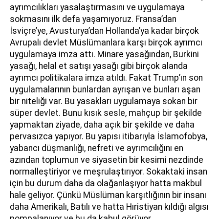
ayrımcılıkları yasalaştırmasını ve uygulamaya
sokmasını ilk defa yaşamıyoruz. Fransa’dan
İsviçre’ye, Avusturya’dan Hollanda’ya kadar birçok
Avrupalı devlet Müslümanlara karşı birçok ayrımcı
uygulamaya imza attı. Minare yasağından, Burkini
yasağı, helal et satışı yasağı gibi birçok alanda
ayrımcı politikalara imza atıldı. Fakat Trump’ın son
uygulamalarının bunlardan ayrışan ve bunları aşan
bir niteliği var. Bu yasakları uygulamaya sokan bir
süper devlet. Bunu kısık sesle, mahçup bir şekilde
yapmaktan ziyade, daha açık bir şekilde ve daha
pervasızca yapıyor. Bu yapısı itibarıyla İslamofobya,
yabancı düşmanlığı, nefreti ve ayrımcılığını en
azından toplumun ve siyasetin bir kesimi nezdinde
normalleştiriyor ve meşrulaştırıyor. Sokaktaki insan
için bu durum daha da olağanlaşıyor hatta makbul
hale geliyor. Çünkü Müslüman karşıtlığının bir insanı
daha Amerikalı, Batılı ve hatta Hıristiyan kıldığı algısı
pompalanıyor ve bu da kabul görüyor.