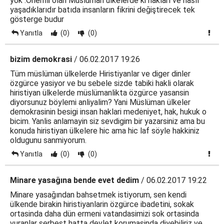
yok .Önemli olan Müslüman ülkelerde ki hakları ve nasıl
yaşadıklarıdır batıda insanların fikrini değiştirecek tek
gösterge budur
Yanıtla
(0)
(0)
bizim demokrasi
/ 06.02.2017 19:26
Tüm müslüman ülkelerde Hiristiyanlar ve diger dinler
özgürce yasiyor ve bu sebele sizde tabiki hakli olarak
hiristiyan ülkelerde müslümanlikta özgürce yasansin
diyorsunuz böylemi anliyalim? Yani Müslüman ülkeler
demokrasinin besigi insan haklari medeniyet, hak, hukuk o
bicim. Yanlis anlamayin siz sevdigim bir yazarsiniz ama bu
konuda hiristiyan ülkelere hic ama hic laf söyle hakkiniz
oldugunu sanmiyorum.
Yanıtla
(0)
(0)
Minare yasağına bende evet dedim
/ 06.02.2017 19:22
Minare yasağından bahsetmek istiyorum, sen kendi
ülkende birakin hiristiyanlarin özgürce ibadetini, sokak
ortasinda daha dün ermeni vatandasimizi sok ortasinda
vuranlar serbest hatta devlet korumasinda diyebiliriz ve