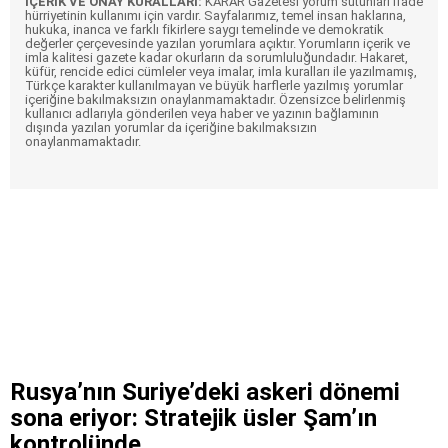
İÇERİK VE ONAY KURALLARI:
KARAR Gazetesi yorum sütunları ifade
hürriyetinin kullanımı için vardır. Sayfalarımız, temel insan haklarına,
hukuka, inanca ve farklı fikirlere saygı temelinde ve demokratik
değerler çerçevesinde yazılan yorumlara açıktır. Yorumların içerik ve
imla kalitesi gazete kadar okurların da sorumluluğundadır. Hakaret,
küfür, rencide edici cümleler veya imalar, imla kuralları ile yazılmamış,
Türkçe karakter kullanılmayan ve büyük harflerle yazılmış yorumlar
içeriğine bakılmaksızın onaylanmamaktadır. Özensizce belirlenmiş
kullanıcı adlarıyla gönderilen veya haber ve yazının bağlamının
dışında yazılan yorumlar da içeriğine bakılmaksızın
onaylanmamaktadır.
Rusya’nın Suriye’deki askeri dönemi
sona eriyor: Stratejik üsler Şam’ın
kontrolünde