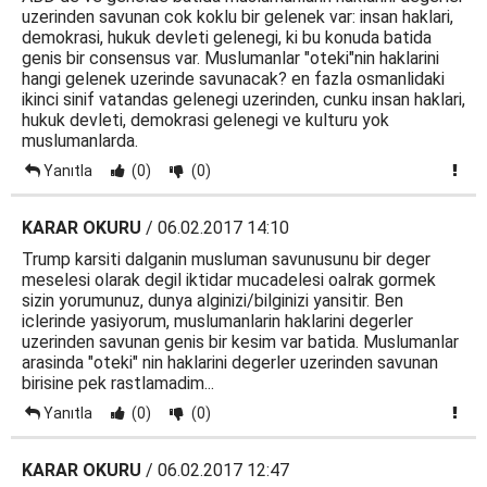
uzerinden savunan cok koklu bir gelenek var: insan haklari,
demokrasi, hukuk devleti gelenegi, ki bu konuda batida
genis bir consensus var. Muslumanlar "oteki"nin haklarini
hangi gelenek uzerinde savunacak? en fazla osmanlidaki
ikinci sinif vatandas gelenegi uzerinden, cunku insan haklari,
hukuk devleti, demokrasi gelenegi ve kulturu yok
muslumanlarda.
Yanıtla
(0)
(0)
KARAR OKURU
/ 06.02.2017 14:10
Trump karsiti dalganin musluman savunusunu bir deger
meselesi olarak degil iktidar mucadelesi oalrak gormek
sizin yorumunuz, dunya alginizi/bilginizi yansitir. Ben
iclerinde yasiyorum, muslumanlarin haklarini degerler
uzerinden savunan genis bir kesim var batida. Muslumanlar
arasinda "oteki" nin haklarini degerler uzerinden savunan
birisine pek rastlamadim...
Yanıtla
(0)
(0)
KARAR OKURU
/ 06.02.2017 12:47