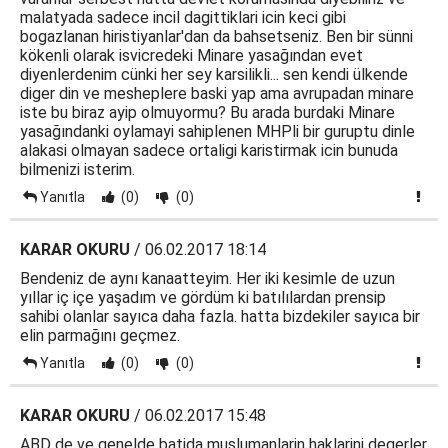
malatyada sadece incil dagittiklari icin keci gibi
bogazlanan hiristiyanlar'dan da bahsetseniz. Ben bir sünni
kökenli olarak isvicredeki Minare yasağından evet
diyenlerdenim cünki her sey karsilikli... sen kendi ülkende
diger din ve mesheplere baski yap ama avrupadan minare
iste bu biraz ayip olmuyormu? Bu arada burdaki Minare
yasağındanki oylamayi sahiplenen MHPli bir guruptu dinle
alakasi olmayan sadece ortaligi karistirmak icin bunuda
bilmenizi isterim.
Yanıtla
(0)
(0)
KARAR OKURU
/ 06.02.2017 18:14
Bendeniz de aynı kanaatteyim. Her iki kesimle de uzun
yıllar iç içe yaşadım ve gördüm ki batılılardan prensip
sahibi olanlar sayıca daha fazla. hatta bizdekiler sayıca bir
elin parmağını geçmez.
Yanıtla
(0)
(0)
KARAR OKURU
/ 06.02.2017 15:48
ABD de ve genelde batida muslumanlarin haklarini degerler