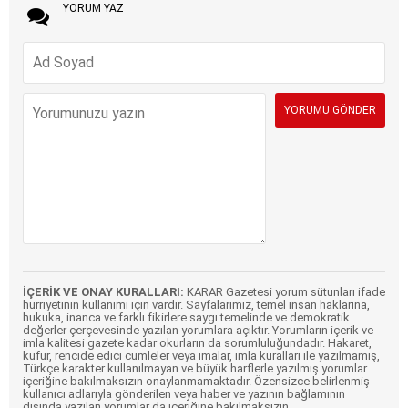
YORUM YAZ
İÇERİK VE ONAY KURALLARI:
KARAR Gazetesi yorum sütunları ifade
hürriyetinin kullanımı için vardır. Sayfalarımız, temel insan haklarına,
hukuka, inanca ve farklı fikirlere saygı temelinde ve demokratik
değerler çerçevesinde yazılan yorumlara açıktır. Yorumların içerik ve
imla kalitesi gazete kadar okurların da sorumluluğundadır. Hakaret,
küfür, rencide edici cümleler veya imalar, imla kuralları ile yazılmamış,
Türkçe karakter kullanılmayan ve büyük harflerle yazılmış yorumlar
içeriğine bakılmaksızın onaylanmamaktadır. Özensizce belirlenmiş
kullanıcı adlarıyla gönderilen veya haber ve yazının bağlamının
dışında yazılan yorumlar da içeriğine bakılmaksızın