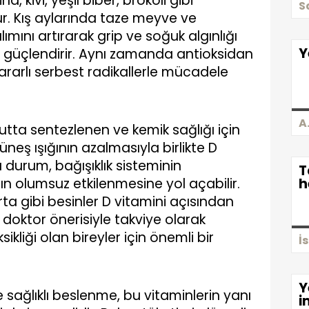
a, kivi, yeşil biber, brokoli gibi
S
r. Kış aylarında taze meyve ve
lımını artırarak grip ve soğuk algınlığı
Y
ci güçlendirir. Aynı zamanda antioksidan
zararlı serbest radikallerle mücadele
A
cutta sentezlenen ve kemik sağlığı için
üneş ışığının azalmasıyla birlikte D
 Bu durum, bağışıklık sisteminin
T
ın olumsuz etkilenmesine yol açabilir.
h
ta gibi besinler D vitamini açısından
a doktor önerisiyle takviye olarak
ikliği olan bireyler için önemli bir
İ
Y
e sağlıklı beslenme, bu vitaminlerin yanı
i