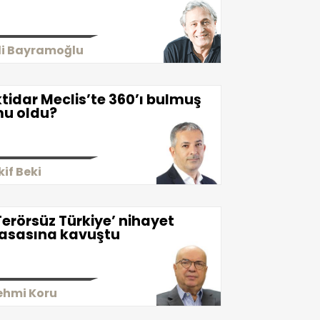
li Bayramoğlu
ktidar Meclis’te 360’ı bulmuş
u oldu?
kif Beki
Terörsüz Türkiye’ nihayet
asasına kavuştu
ehmi Koru