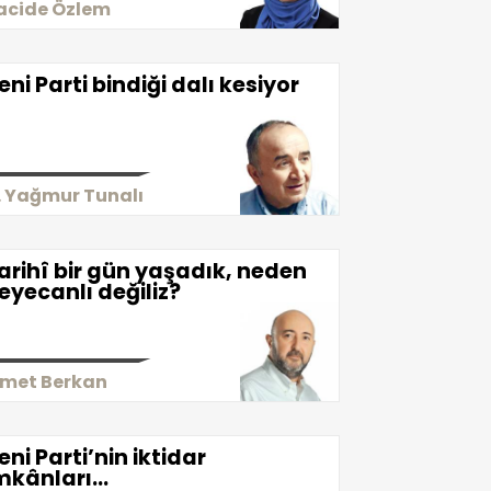
acide Özlem
eni Parti bindiği dalı kesiyor
. Yağmur Tunalı
arihî bir gün yaşadık, neden
eyecanlı değiliz?
smet Berkan
eni Parti’nin iktidar
mkânları...