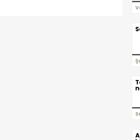
V
S
Ş
T
n
S
A