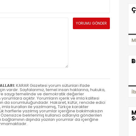
Ç
M
B
ALLARI:
KARAR Gazetesi yorum sütunları ifade
 için vardır. Sayfalarımız, temel insan haklarına, hukuka,
İ
rlere saygı temelinde ve demokratik değerler
yorumlara açıktır. Yorumların içerik ve imla kalitesi
n da sorumluluğundadır. Hakaret, küfür, rencide edici
 imla kuralları ile yazılmamış, Türkçe karakter
k harflerle yazılmış yorumlar içeriğine bakılmaksızın
M
zensizce belirlenmiş kullanıcı adlarıyla gönderilen
S
n bağlamının dışında yazılan yorumlar da içeriğine
anmamaktadır.