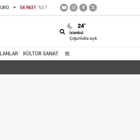
EURO
54.9631
%0.1
24°
İstanbul
seçti?
Çoğunlukla açık
İLANLAR
KÜLTÜR SANAT