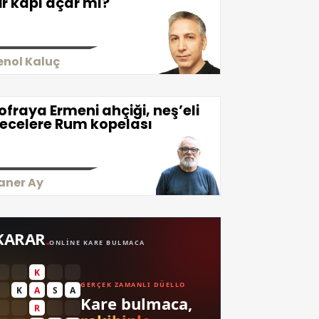
ir kapı açar mı?
enol Kaluç
ofraya Ermeni ahçiği, neş’eli
ecelere Rum kopelası
aner Ay