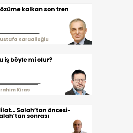
özüme kalkan son tren
ustafa Karaalioğlu
u iş böyle mi olur?
brahim Kiras
ilat… Salah’tan öncesi-
alah’tan sonrası