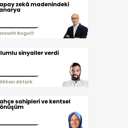
apay zekâ madenindeki
anarya
enneth Rogoff
lumlu sinyaller verdi
ökhan Aktürk
ahçe sahipleri ve kentsel
önüşüm