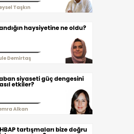
eysel Taşkın
andığın haysiyetine ne oldu?
ule Demirtaş
aban siyaseti güç dengesini
asıl etkiler?
emra Alkan
HBAP tartışmaları bize doğru