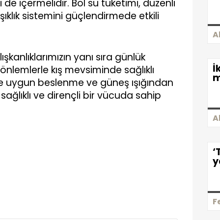
 de içermelidir. Bol su tüketimi, düzenli
şıklık sistemini güçlendirmede etkili
A
şkanlıklarımızın yanı sıra günlük
İ
nlemlerle kış mevsiminde sağlıklı
m
rine uygun beslenme ve güneş ışığından
ağlıklı ve dirençli bir vücuda sahip
A
‘
y
F