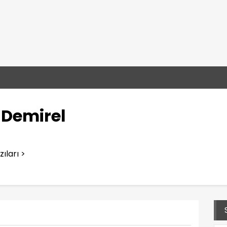
Demirel
ıları >