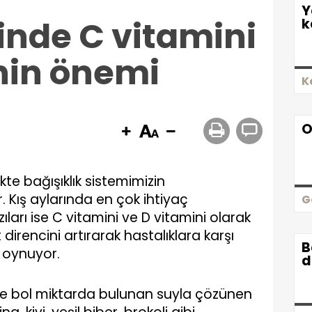
Y
nde C vitamini
k
nin önemi
K
O
kte bağışıklık sistemimizin
 Kış aylarında en çok ihtiyaç
G
rı ise C vitamini ve D vitamini olarak
 direncini artırarak hastalıklara karşı
B
l oynuyor.
d
de bol miktarda bulunan suyla çözünen