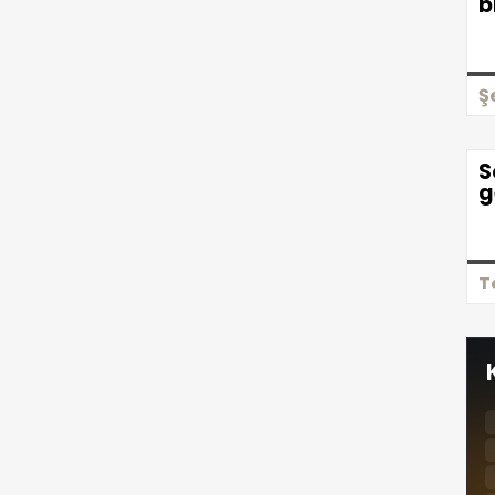
b
Ş
S
g
T