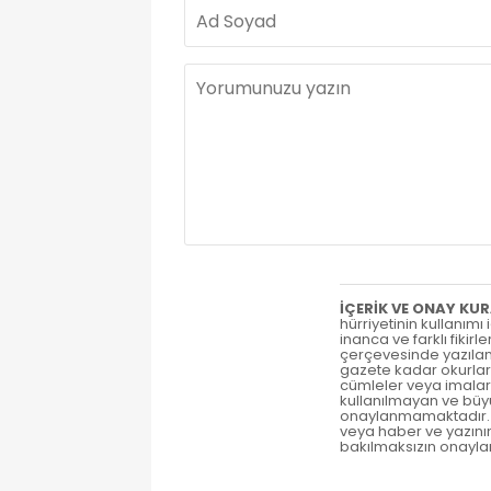
İÇERİK VE ONAY KUR
hürriyetinin kullanımı
inanca ve farklı fiki
çerçevesinde yazılan 
gazete kadar okurları
cümleler veya imalar,
kullanılmayan ve büyü
onaylanmamaktadır. Ö
veya haber ve yazını
bakılmaksızın onayl