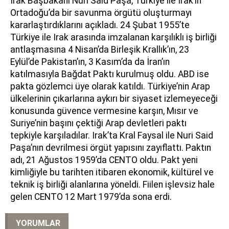
Irak Başbakanı Nuri Said Paşa, Türkiye ile Irak’ın
Ortadoğu’da bir savunma örgütü oluşturmayı
kararlaştırdıklarını açıkladı. 24 Şubat 1955’te
Türkiye ile Irak arasında imzalanan karşılıklı iş birliği
antlaşmasına 4 Nisan’da Birleşik Krallık’ın, 23
Eylül’de Pakistan’ın, 3 Kasım’da da İran’ın
katılmasıyla Bağdat Paktı kurulmuş oldu. ABD ise
pakta gözlemci üye olarak katıldı. Türkiye’nin Arap
ülkelerinin çıkarlarına aykırı bir siyaset izlemeyeceği
konusunda güvence vermesine karşın, Mısır ve
Suriye’nin başını çektiği Arap devletleri paktı
tepkiyle karşıladılar. Irak’ta Kral Faysal ile Nuri Said
Paşa’nın devrilmesi örgüt yapısını zayıflattı. Paktın
adı, 21 Ağustos 1959’da CENTO oldu. Pakt yeni
kimliğiyle bu tarihten itibaren ekonomik, kültürel ve
teknik iş birliği alanlarına yöneldi. Fiilen işlevsiz hale
gelen CENTO 12 Mart 1979’da sona erdi.
YORUMLAR