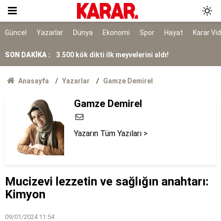
Yargıya çok geniş takdir hakkı tanıyor
6 maddesi kabul edildi
Güncel
Yazarlar
Dünya
Ekonomi
Spor
Hayat
Karar Vi
SON DAKİKA :
3.500 kök dikti ilk meyvelerini aldı!
Gazeteci ve yazar Halit Kakınç vefat etti
Anasayfa
Yazarlar
Gamze Demirel
Gamze Demirel
'İkinci CENTO' mu
İstanbul'da gece boyu nem uyarısı: Yüzde 96'ya
çıkacak
Yazarın Tüm Yazıları >
Hakan Aran Şişecam’a, Cahit Çınar İş Bankası
Genel Müdürlüğü’ne
Ödül beklerken ceza geldi
Mucizevi lezzetin ve sağlığın anahtarı:
Kimyon
Rusya açıklarındaki Türk gemisine İHA saldırısı
09/01/2024 11:54