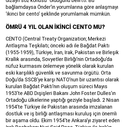
dizayn söz konusu” olduğunu belirtti. Bu
bağlamdaysa Önder’in yorumlarına göre anlaşmayı
‘ikinci bir cento’ şeklinde yorumlamak mümkün.
ÖMRÜ 4 YIL OLAN İKİNCİ CENTO MU?
CENTO (Central Treaty Organization; Merkezi
Antlaşma Teşkilatı; önceki adı ile Bağdat Paktı
(1955-1959), Türkiye, İran, Irak, Pakistan ve Birleşik
Krallık arasında, Sovyetler Birliği’nin Ortadoğu’da
nüfuz kurmasını önlemeye yönelik olarak kurulan
eski karşılıklı güvenlik ve savunma örgütü. Orta
Doğu’da SSCB’ye karşı NATO’nun bir uzantısı olarak
kurulan Bağdat Paktı’nın oluşum süreci Mayıs
1953’te ABD Dışişleri Bakanı John Foster Dulles’ın
Ortadoğu ülkelerine yaptığı geziyle başladı. 2 Nisan
1954’te Türkiye ile Pakistan arasında imzalanan
dostluk ve iş birliği antlaşması kuruluş için önemli
bir aşama oldu. Ekim 1954’te Ankara’yı ziyaret eden