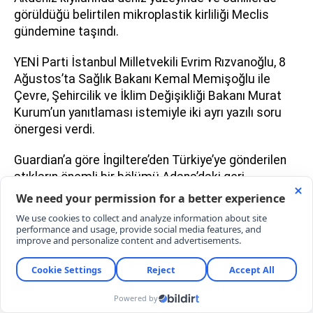
görüldüğü belirtilen mikroplastik kirliliği Meclis
gündemine taşındı.
YENİ Parti İstanbul Milletvekili Evrim Rızvanoğlu, 8
Ağustos’ta Sağlık Bakanı Kemal Memişoğlu ile
Çevre, Şehircilik ve İklim Değişikliği Bakanı Murat
Kurum’un yanıtlaması istemiyle iki ayrı yazılı soru
önergesi verdi.
Guardian’a göre İngiltere’den Türkiye’ye gönderilen
atıkların önemli bir bölümü Adana’daki geri
dönüşüm tesislerine ulaşıyor. Gazete, bölgede
yaşayan çiftçiler ve mahalle sakinlerinin
mikroplastikler, zehirli duman ve çevreye saçılan
plastik atıklarla mücadele etmek zorunda kaldığını
aktardı.
Sıfır atık derken