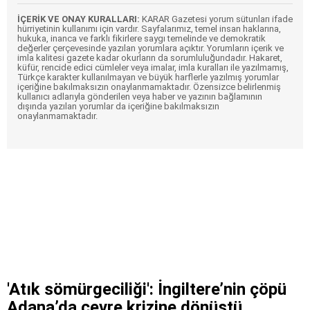
İÇERİK VE ONAY KURALLARI:
KARAR Gazetesi yorum sütunları ifade
hürriyetinin kullanımı için vardır. Sayfalarımız, temel insan haklarına,
hukuka, inanca ve farklı fikirlere saygı temelinde ve demokratik
değerler çerçevesinde yazılan yorumlara açıktır. Yorumların içerik ve
imla kalitesi gazete kadar okurların da sorumluluğundadır. Hakaret,
küfür, rencide edici cümleler veya imalar, imla kuralları ile yazılmamış,
Türkçe karakter kullanılmayan ve büyük harflerle yazılmış yorumlar
içeriğine bakılmaksızın onaylanmamaktadır. Özensizce belirlenmiş
kullanıcı adlarıyla gönderilen veya haber ve yazının bağlamının
dışında yazılan yorumlar da içeriğine bakılmaksızın
onaylanmamaktadır.
'Atık sömürgeciliği': İngiltere’nin çöpü
Adana’da çevre krizine dönüştü