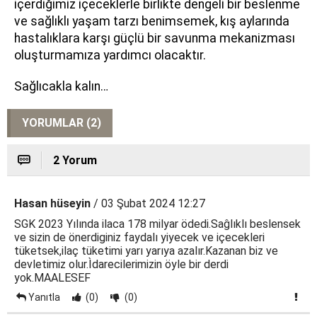
içerdiğimiz içeceklerle birlikte dengeli bir beslenme
ve sağlıklı yaşam tarzı benimsemek, kış aylarında
hastalıklara karşı güçlü bir savunma mekanizması
oluşturmamıza yardımcı olacaktır.
Sağlıcakla kalın…
YORUMLAR (2)
2 Yorum
Hasan hüseyin
/ 03 Şubat 2024 12:27
SGK 2023 Yılında ilaca 178 milyar ödedi.Saĝlıklı beslensek
ve sizin de önerdiginiz faydalı yiyecek ve içecekleri
tüketsek,ilaç tüketimi yarı yarıya azalır.Kazanan biz ve
devletimiz olur.Ìdarecilerimizin öyle bir derdi
yok.MAALESEF
Yanıtla
(0)
(0)