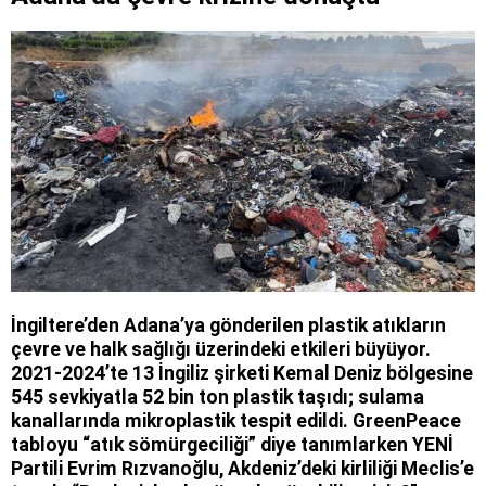
İngiltere’den Adana’ya gönderilen plastik atıkların
çevre ve halk sağlığı üzerindeki etkileri büyüyor.
2021-2024’te 13 İngiliz şirketi Kemal Deniz bölgesine
545 sevkiyatla 52 bin ton plastik taşıdı; sulama
kanallarında mikroplastik tespit edildi. GreenPeace
tabloyu “atık sömürgeciliği” diye tanımlarken YENİ
Partili Evrim Rızvanoğlu, Akdeniz’deki kirliliği Meclis’e