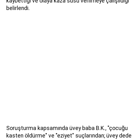
kaybettiği ve olaya kaza süsü verilmeye çalışıldığı
belirlendi.
Soruşturma kapsamında üvey baba B.K., "çocuğu
kasten öldürme" ve "eziyet" suçlarından; üvey dede