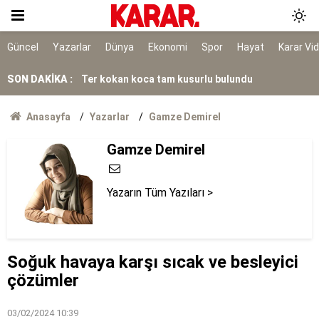
'Gürcistan’ın toprak bütünlüğü kırmızı
çizgimizdir'
Ter kokan koca tam kusurlu bulundu
Güncel
Yazarlar
Dünya
Ekonomi
Spor
Hayat
Karar Vi
SON DAKİKA :
İki çocuğun ölümü cinayet çıktı
Rasim Ozan Kütahyalı'dan 'itirafçı' iddialarına
Anasayfa
Yazarlar
Gamze Demirel
karşı suç duyurusu
Gamze Demirel
Bakanlıktan Doğan ailesine destek
Prof. Dr. Özgenç’ten Demirtaş yorumu
Yazarın Tüm Yazıları >
Datça’da tescilli hasat başladı!
YENİ Parti'den 'yeni nesil siyaset' çıkışı
Soğuk havaya karşı sıcak ve besleyici
çözümler
03/02/2024 10:39