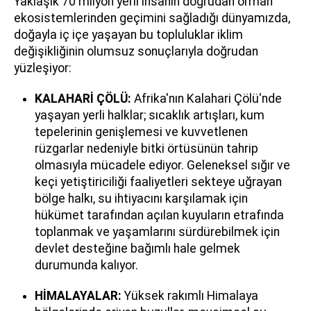
Yaklaşık 70 milyon yerli insanın doğrudan orman
ekosistemlerinden geçimini sağladığı dünyamızda,
doğayla iç içe yaşayan bu topluluklar iklim
değişikliğinin olumsuz sonuçlarıyla doğrudan
yüzleşiyor:
KALAHARİ ÇÖLÜ:
Afrika'nın Kalahari Çölü'nde
yaşayan yerli halklar; sıcaklık artışları, kum
tepelerinin genişlemesi ve kuvvetlenen
rüzgarlar nedeniyle bitki örtüsünün tahrip
olmasıyla mücadele ediyor. Geleneksel sığır ve
keçi yetiştiriciliği faaliyetleri sekteye uğrayan
bölge halkı, su ihtiyacını karşılamak için
hükümet tarafından açılan kuyuların etrafında
toplanmak ve yaşamlarını sürdürebilmek için
devlet desteğine bağımlı hale gelmek
durumunda kalıyor.
HİMALAYALAR:
Yüksek rakımlı Himalaya