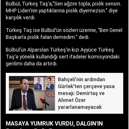
Bülbül, Türkeş Taş’a,“Sen ağzını topla, pislik sensin.
MHP Lideri’nin yaptıklarına pislik diyemezsin.” diye
karşılık verdi.
Türkeş Taş ise Bülbül’ün sözleri üzerine, “Ben Genel
Başkan’a pislik falan demedim.” dedi.
Bülbül’ün Alparslan Türkeş’in kızı Ayyüce Türkeş
Taş’a yönelik kullandığı sert ifadeler komisyondaki
gerilimi daha da artırdı.
Bahçeli’nin ardından
Gürlek’ten çerçeve yasa
mesajı: Demirtaş ve
Ahmet Özer
yararlanamayacak
MASAYA YUMRUK VURDU, DALGIN'IN