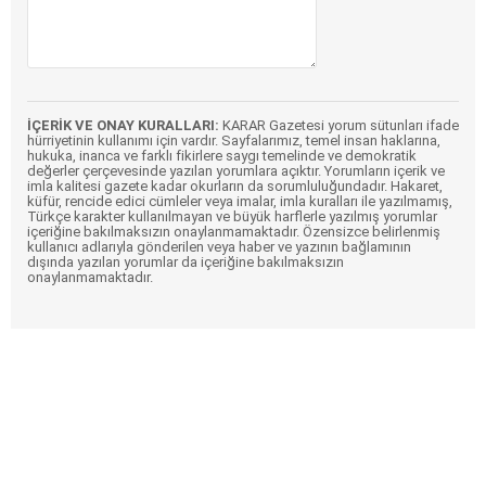
İÇERİK VE ONAY KURALLARI:
KARAR Gazetesi yorum sütunları ifade
hürriyetinin kullanımı için vardır. Sayfalarımız, temel insan haklarına,
hukuka, inanca ve farklı fikirlere saygı temelinde ve demokratik
değerler çerçevesinde yazılan yorumlara açıktır. Yorumların içerik ve
imla kalitesi gazete kadar okurların da sorumluluğundadır. Hakaret,
küfür, rencide edici cümleler veya imalar, imla kuralları ile yazılmamış,
Türkçe karakter kullanılmayan ve büyük harflerle yazılmış yorumlar
içeriğine bakılmaksızın onaylanmamaktadır. Özensizce belirlenmiş
kullanıcı adlarıyla gönderilen veya haber ve yazının bağlamının
dışında yazılan yorumlar da içeriğine bakılmaksızın
onaylanmamaktadır.