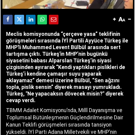
Meclis komisyonunda “çerçeve yasa” teklifinin
görüşmeleri sırasında İYİ Partili Ayyüce Türkeş ile
MHP'li Muhammed Levent Bülbül arasında sert
tartışma çıktı. Türkeş'in MHP’nin bugünkü
siyasetini babası Alparslan Türkeş’in siyasi
çizgisinden ayırarak “Kendi yaptıkları pislikleri de
Türkeş’i kendine çamaşır suyu yaparak
aklayamaz” demesi üzerine Bülbül, “Sen ağzını
topla, pislik sensin” diyerek masayı yumrukladı.
Türkeş, "Ne yapacaksın dövecek misin?" diyerek
cevap verdi.
TBMM Adalet Komisyonu’nda, Millî Dayanışma ve
Toplumsal Bütünleşmenin Güçlendirilmesine Dair
Kanun Teklifi görüşmeleri sırasında tansiyon
yükseldi. İYİ Parti Adana Milletvekili ve MHP’nin