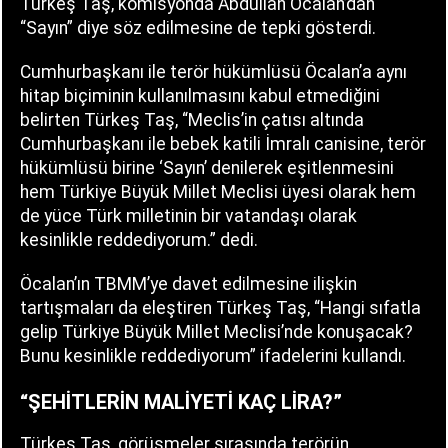
Türkeş Taş, komisyonda Abdullah Öcalan’dan
“Sayın” diye söz edilmesine de tepki gösterdi.
Cumhurbaşkanı ile terör hükümlüsü Öcalan’a aynı
hitap biçiminin kullanılmasını kabul etmediğini
belirten Türkeş Taş, “Meclis’in çatısı altında
Cumhurbaşkanı ile bebek katili İmralı canisine, terör
hükümlüsü birine ‘Sayın’ denilerek eşitlenmesini
hem Türkiye Büyük Millet Meclisi üyesi olarak hem
de yüce Türk milletinin bir vatandaşı olarak
kesinlikle reddediyorum.” dedi.
Öcalan’ın TBMM’ye davet edilmesine ilişkin
tartışmaları da eleştiren Türkeş Taş, “Hangi sıfatla
gelip Türkiye Büyük Millet Meclisi’nde konuşacak?
Bunu kesinlikle reddediyorum” ifadelerini kullandı.
“ŞEHİTLERİN MALİYETİ KAÇ LİRA?”
Türkeş Taş, görüşmeler sırasında terörün