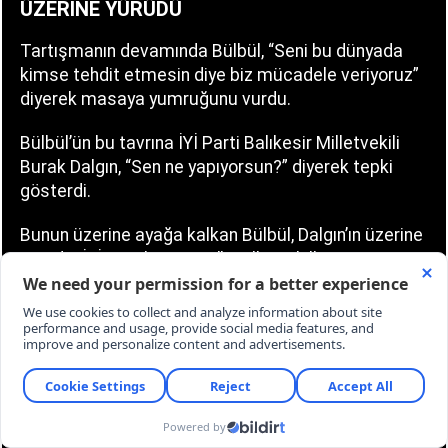
ÜZERİNE YÜRÜDÜ
Tartışmanın devamında Bülbül, “Seni bu dünyada
kimse tehdit etmesin diye biz mücadele veriyoruz”
diyerek masaya yumruğunu vurdu.
Bülbül’ün bu tavrına İYİ Parti Balıkesir Milletvekili
Burak Dalgın, “Sen ne yapıyorsun?” diyerek tepki
gösterdi.
Bunun üzerine ayağa kalkan Bülbül, Dalgın’ın üzerine
yürüdü. İYİ Partili ve MHP’li milletvekilleri araya
girerek Bülbül’ü tuttu.
Komisyon salonunda yaşanan arbede sırasında iki
tarafın milletvekilleri gerilimi düşürmeye çalıştı.
Gerilimin büyümesi üzerine Komisyon Başkanı
görüşmelere kısa süreli ara verdi.