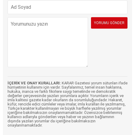
İÇERİK VE ONAY KURALLARI:
KARAR Gazetesi yorum sütunları ifade
hürriyetinin kullanımı için vardır. Sayfalarımız, temel insan haklarına,
hukuka, inanca ve farklı fikirlere saygı temelinde ve demokratik
değerler çerçevesinde yazılan yorumlara açıktır. Yorumların içerik ve
imla kalitesi gazete kadar okurların da sorumluluğundadır. Hakaret,
küfür, rencide edici cümleler veya imalar, imla kuralları ile yazılmamış,
Türkçe karakter kullanılmayan ve büyük harflerle yazılmış yorumlar
içeriğine bakılmaksızın onaylanmamaktadır. Özensizce belirlenmiş
kullanıcı adlarıyla gönderilen veya haber ve yazının bağlamının
dışında yazılan yorumlar da içeriğine bakılmaksızın
onaylanmamaktadır.