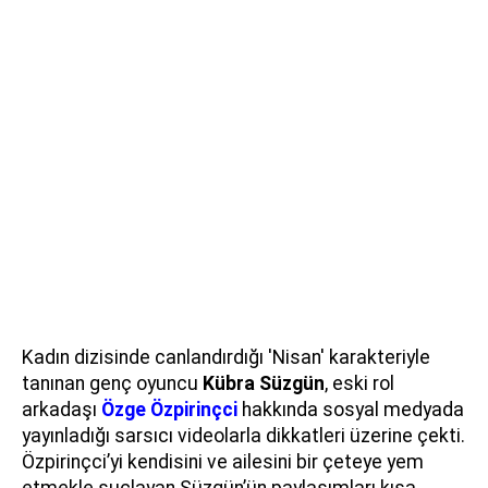
Kadın dizisinde canlandırdığı 'Nisan' karakteriyle
tanınan genç oyuncu
Kübra Süzgün
, eski rol
arkadaşı
Özge Özpirinçci
hakkında sosyal medyada
yayınladığı sarsıcı videolarla dikkatleri üzerine çekti.
Özpirinçci’yi kendisini ve ailesini bir çeteye yem
etmekle suçlayan Süzgün’ün paylaşımları kısa