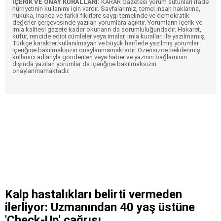
İÇERİK VE ONAY KURALLARI:
KARAR Gazetesi yorum sütunları ifade
hürriyetinin kullanımı için vardır. Sayfalarımız, temel insan haklarına,
hukuka, inanca ve farklı fikirlere saygı temelinde ve demokratik
değerler çerçevesinde yazılan yorumlara açıktır. Yorumların içerik ve
imla kalitesi gazete kadar okurların da sorumluluğundadır. Hakaret,
küfür, rencide edici cümleler veya imalar, imla kuralları ile yazılmamış,
Türkçe karakter kullanılmayan ve büyük harflerle yazılmış yorumlar
içeriğine bakılmaksızın onaylanmamaktadır. Özensizce belirlenmiş
kullanıcı adlarıyla gönderilen veya haber ve yazının bağlamının
dışında yazılan yorumlar da içeriğine bakılmaksızın
onaylanmamaktadır.
Kalp hastalıkları belirti vermeden
ilerliyor: Uzmanından 40 yaş üstüne
'Check-Up' çağrısı