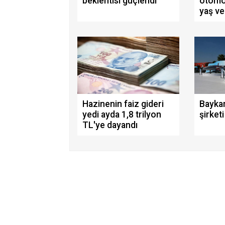
beklentisi güçlendi
otomob
yaş ve
elde eski araç
çıktı
Hazinenin faiz gideri
Baykar
yedi ayda 1,8 trilyon
şirket
TL'ye dayandı