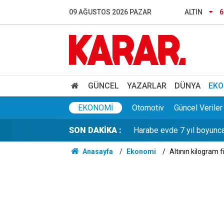
AKOM tarih verdi: İstanbul
09 AĞUSTOS 2026 PAZAR
ALTIN
6
Kamuda tutulu kadro ne d
Şişli'de yürekleri ağza ge
TBMM’de son hafta: “Çerç
GÜNCEL
YAZARLAR
DÜNYA
EKO
Harabe evde 7 yıl boyunca
EKONOMI
Otomotiv
Güncel Veriler
SON DAKİKA :
Öğrenci affı yürürlüğe gir
Anasayfa
Ekonomi
Altının kilogram fi
Beyoğlu'nda şüpheli ölüm!
YKS tercihleri yarın sona e