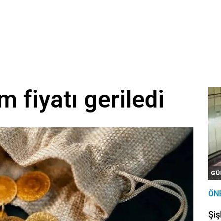
m fiyatı geriledi
GÜ
ÖN
Şiş