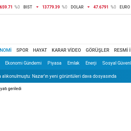
'da sıcaklıklar düşecek
659.71
%0
BIST
13779.39
%0
DOLAR
47.6791
%0
EURO
emek? 200 sayılı kararname ile atamalarda neler değişecek?
tiren anlar: Görme engelli genç metro raylarına düştü
eve yasa” yarın görüşülecek
NOMI
SPOR
HAYAT
KARAR VIDEO
GÖRÜŞLER
RESMI 
 alıkonulmuştu: Nazar'ın yeni görüntüleri dava dosyasında
Ekonomi Gündemi
Piyasa
Emlak
Enerji
Sosyal Güvenl
di: 4 ay içinde başvuranlar okula dönebilecek
yatı geriledi
 Komşuların koku ihbarı gerçeği ortaya çıkardı
riyor