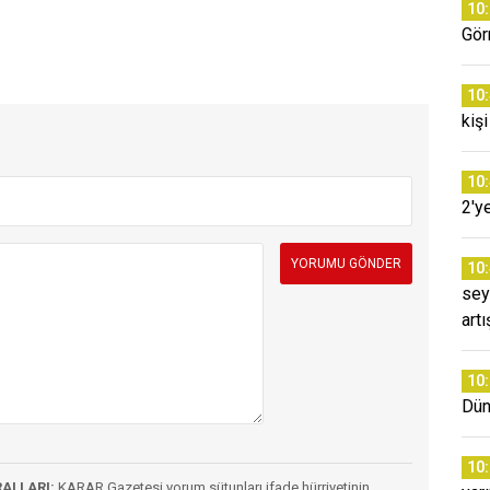
10
Gör
10
kişi
10
2'y
10
sey
artı
10
Dün
10
RALLARI:
KARAR Gazetesi yorum sütunları ifade hürriyetinin