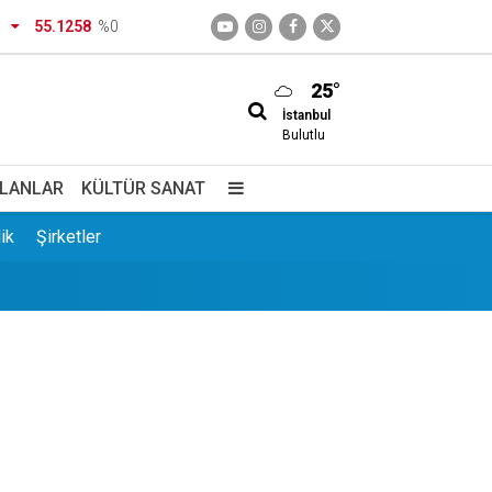
55.1258
%0
25°
İstanbul
Bulutlu
İLANLAR
KÜLTÜR SANAT
ik
Şirketler