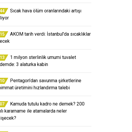
Sıcak hava ölüm oranlarındaki artışı
:44
liyor
AKOM tarih verdi: İstanbul'da sıcaklıklar
:15
ecek
1 milyon sterlinlik umumi tuvalet
:13
demde: 3 alaturka kabin
Pentagon’dan savunma şirketlerine
:10
immat üretimini hızlandırma talebi
Kamuda tutulu kadro ne demek? 200
:07
ılı kararname ile atamalarda neler
işecek?