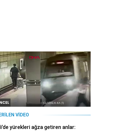
NCEL
ERILEN VIDEO
li'de yürekleri ağza getiren anlar: