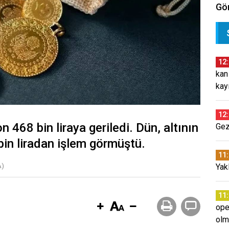
Gör
12
kan
kay
12
n 468 bin liraya geriledi. Dün, altının
Gez
bin liradan işlem görmüştü.
11
A)
Yakl
11
ope
olm