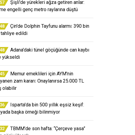
Şişli'de yürekleri ağza getiren anlar:
:57
me engelli genç metro raylarına düştü
Çin'de Dolphin Tayfunu alarmı: 390 bin
:48
 tahliye edildi
Adana'daki tünel göçüğünde can kaybı
:48
e yükseldi
Memur emeklileri için AYM'nin
:45
yanen zam kararı: Onaylanırsa 25.000 TL
ş olabilir
Isparta'da bin 500 yıllık eşsiz keşif:
:36
yada başka örneği bilinmiyor
TBMM’de son hafta: “Çerçeve yasa”
:32