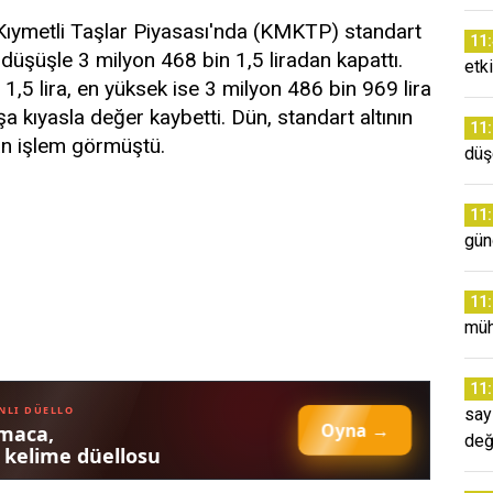
Kıymetli Taşlar Piyasası'nda (KMKTP) standart
11
3 düşüşle 3 milyon 468 bin 1,5 liradan kapattı.
etki
1,5 lira, en yüksek ise 3 milyon 486 bin 969 lira
şa kıyasla değer kaybetti. Dün, standart altının
11
dan işlem görmüştü.
düş
11
gün
11
müh
11
say
değ