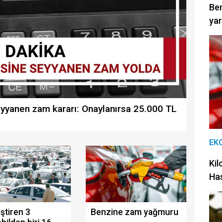
Be
yar
eyyanen zam kararı: Onaylanırsa 25.000 TL
EK
Kil
Has
iştiren 3
Benzine zam yağmuru