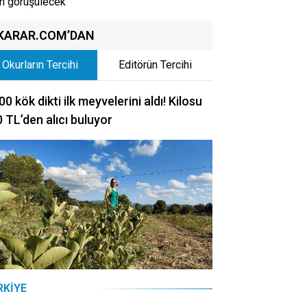
ın görüşülecek
KARAR.COM’DAN
Okurların Tercihi
Editörün Tercihi
00 kök dikti ilk meyvelerini aldı! Kilosu
 TL’den alıcı buluyor
RKIYE