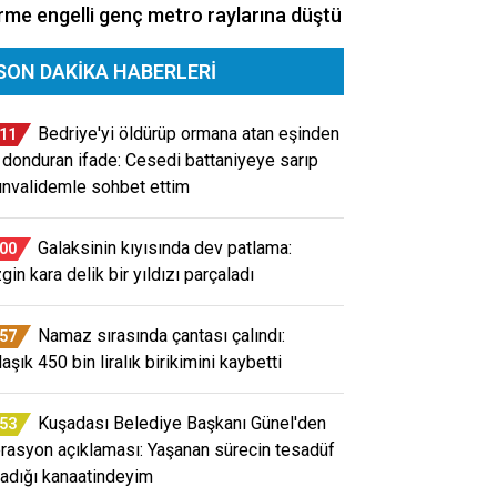
me engelli genç metro raylarına düştü
SON DAKIKA HABERLERI
Bedriye'yi öldürüp ormana atan eşinden
:11
 donduran ifade: Cesedi battaniyeye sarıp
ınvalidemle sohbet ettim
Galaksinin kıyısında dev patlama:
:00
gin kara delik bir yıldızı parçaladı
Namaz sırasında çantası çalındı:
:57
aşık 450 bin liralık birikimini kaybetti
Kuşadası Belediye Başkanı Günel'den
:53
rasyon açıklaması: Yaşanan sürecin tesadüf
adığı kanaatindeyim