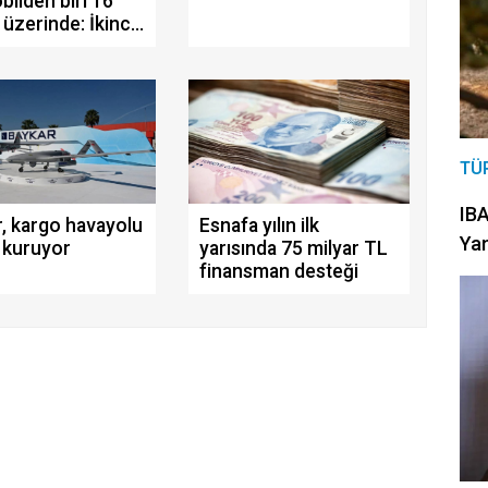
ilden biri 16
 üzerinde: İkinci
lar öne
TÜ
IBA
, kargo havayolu
Esnafa yılın ilk
Yan
i kuruyor
yarısında 75 milyar TL
finansman desteği