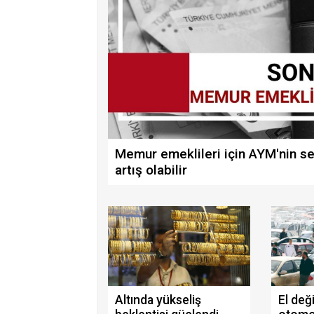
Memur emeklileri için AYM'nin s
artış olabilir
Altında yükseliş
El değ