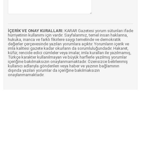
İÇERİK VE ONAY KURALLARI:
KARAR Gazetesi yorum sütunları ifade
hürriyetinin kullanımı için vardır. Sayfalarımız, temel insan haklarına,
hukuka, inanca ve farklı fikirlere saygı temelinde ve demokratik
değerler çerçevesinde yazılan yorumlara açıktır. Yorumların içerik ve
imla kalitesi gazete kadar okurların da sorumluluğundadır. Hakaret,
küfür, rencide edici cümleler veya imalar, imla kuralları ile yazılmamış,
Türkçe karakter kullanılmayan ve büyük harflerle yazılmış yorumlar
içeriğine bakılmaksızın onaylanmamaktadır. Özensizce belirlenmiş
kullanıcı adlarıyla gönderilen veya haber ve yazının bağlamının
dışında yazılan yorumlar da içeriğine bakılmaksızın
onaylanmamaktadır.