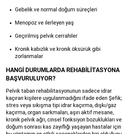
Gebelik ve normal doğum süreçleri
Menopoz ve ilerleyen yaş
Geçirilmiş pelvik cerrahiler
Kronik kabızlık ve kronik öksürük gibi
zorlanmalar
HANGİ DURUMLARDA REHABİLİTASYONA
BAŞVURULUYOR?
Pelvik taban rehabilitasyonunun sadece idrar
kaçıran kişilere uygulanmadığını ifade eden Şefik;
stres veya sıkışma tipi idrar kaçırma, dışkı/gaz
kaçırma, organ sarkmaları, aşırı aktif mesane,
kronik pelvik ağrı, cinsel fonksiyon bozuklukları ve
doğum sonrası kas zayıflığı yaşayan hastalar için
bu yöntemin en etkili seçeneklerden biri olduğunu