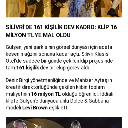
SİLİVRİ'DE 161 KİŞİLİK DEV KADRO: KLİP 16
MİLYON TL'YE MAL OLDU
Gülşen, yeni şarkısının görsel dünyası için adeta
kesenin ağzını sonuna kadar açtı. Silivri Klasis
Otel'de sadece bir günde çekilen klip projesinde
tam
161 kişilik
dev bir ekip görev aldı.
Deniz Birgi yönetmenliğinde ve Mahizer Aytaş’ın
kreatif direktörlüğünde çekilen klibin toplam
maliyetinin
16 milyon TL
olduğu öğrenildi. İddialı
klipte Gülşen’e dünyaca ünlü Dolce & Gabbana
modeli
Levi Brown
eşlik etti.