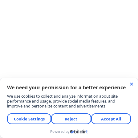
Şekerde bekletme (Meyveyi sulandırma):
Geniş bir tencereye bir kat ahududu, bir kat toz
şeker olacak şekilde malzemeleri dizin.
Tencerenin kapağını kapatıp meyvelerin kendi
suyunu salması için en az 4-5 saat (tercihen bir
gece) bekletin.
Pişirme aşaması:
Kendi suyuyla sulanan