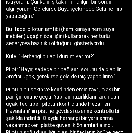
istiyorum. Çünkü iniş takımımla ilgili bir sorun
algılıyorum. Gerekirse Büyükçekmece Gölü'ne iniş
yapacağım."
Bu ifade, pilotun amfibi (hem karaya hem suya
inebilen) uçağın özelliğini kullanarak her türlü
senaryoya hazırlıklı olduğunu gösteriyordu.
Kule: "Herhangi bir acil durum var mı?"
Pilot: "Hayır, sadece bir bağlantı sorunu da olabilir.
Amfibi uçak, gerekirse göle de iniş yapabilirim."
Pilotun bu sakin ve kendinden emin tavrı, olası bir
paniğin önüne geçti. Yapılan hazırlıkların ardından
uçak, tecrübeli pilotun kontrolünde Hezarfen
Havaalanı'nın pistine gövdesi üzerine kontrollü bir
şekilde indirildi. Olayda herhangi bir yaralanma
yaşanmazken, pistte güvenlik önlemleri alındı.
Pilotun soğukkanlılığı, olası bir facianın önüne geçti.