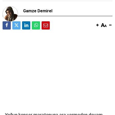
Gamze Demirel
Yoğun konser maratonuna ara vermeden devam