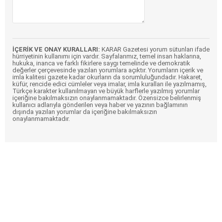
İÇERİK VE ONAY KURALLARI:
KARAR Gazetesi yorum sütunları ifade
hürriyetinin kullanımı için vardır. Sayfalarımız, temel insan haklarına,
hukuka, inanca ve farklı fikirlere saygı temelinde ve demokratik
değerler çerçevesinde yazılan yorumlara açıktır. Yorumların içerik ve
imla kalitesi gazete kadar okurların da sorumluluğundadır. Hakaret,
küfür, rencide edici cümleler veya imalar, imla kuralları ile yazılmamış,
Türkçe karakter kullanılmayan ve büyük harflerle yazılmış yorumlar
içeriğine bakılmaksızın onaylanmamaktadır. Özensizce belirlenmiş
kullanıcı adlarıyla gönderilen veya haber ve yazının bağlamının
dışında yazılan yorumlar da içeriğine bakılmaksızın
onaylanmamaktadır.