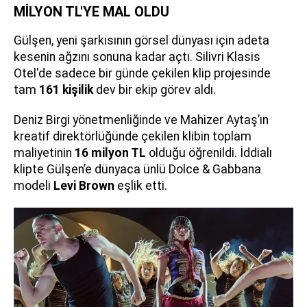
MİLYON TL'YE MAL OLDU
Gülşen, yeni şarkısının görsel dünyası için adeta
kesenin ağzını sonuna kadar açtı. Silivri Klasis
Otel'de sadece bir günde çekilen klip projesinde
tam
161 kişilik
dev bir ekip görev aldı.
Deniz Birgi yönetmenliğinde ve Mahizer Aytaş’ın
kreatif direktörlüğünde çekilen klibin toplam
maliyetinin
16 milyon TL
olduğu öğrenildi. İddialı
klipte Gülşen’e dünyaca ünlü Dolce & Gabbana
modeli
Levi Brown
eşlik etti.