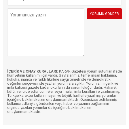
İÇERİK VE ONAY KURALLARI:
KARAR Gazetesi yorum sütunları ifade
hürriyetinin kullanımı için vardır. Sayfalarımız, temel insan haklarına,
hukuka, inanca ve farklı fikirlere saygı temelinde ve demokratik
değerler çerçevesinde yazılan yorumlara açıktır. Yorumların içerik ve
imla kalitesi gazete kadar okurların da sorumluluğundadır. Hakaret,
küfür, rencide edici cümleler veya imalar, imla kuralları ile yazılmamış,
Türkçe karakter kullanılmayan ve büyük harflerle yazılmış yorumlar
içeriğine bakılmaksızın onaylanmamaktadır. Özensizce belirlenmiş
kullanıcı adlarıyla gönderilen veya haber ve yazının bağlamının
dışında yazılan yorumlar da içeriğine bakılmaksızın
onaylanmamaktadır.