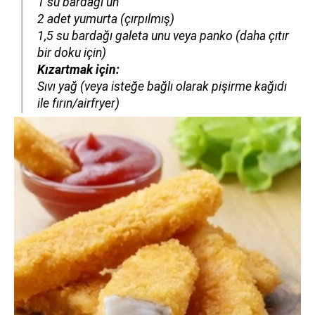
1 su bardağı un
2 adet yumurta (çırpılmış)
1,5 su bardağı galeta unu veya panko (daha çıtır
bir doku için)
Kızartmak için:
Sıvı yağ (veya isteğe bağlı olarak pişirme kağıdı
ile fırın/airfryer)