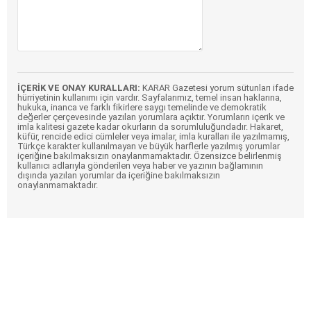
İÇERİK VE ONAY KURALLARI:
KARAR Gazetesi yorum sütunları ifade
hürriyetinin kullanımı için vardır. Sayfalarımız, temel insan haklarına,
hukuka, inanca ve farklı fikirlere saygı temelinde ve demokratik
değerler çerçevesinde yazılan yorumlara açıktır. Yorumların içerik ve
imla kalitesi gazete kadar okurların da sorumluluğundadır. Hakaret,
küfür, rencide edici cümleler veya imalar, imla kuralları ile yazılmamış,
Türkçe karakter kullanılmayan ve büyük harflerle yazılmış yorumlar
içeriğine bakılmaksızın onaylanmamaktadır. Özensizce belirlenmiş
kullanıcı adlarıyla gönderilen veya haber ve yazının bağlamının
dışında yazılan yorumlar da içeriğine bakılmaksızın
onaylanmamaktadır.