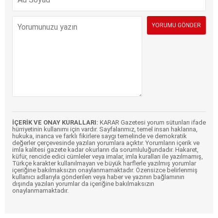
İÇERİK VE ONAY KURALLARI:
KARAR Gazetesi yorum sütunları ifade
hürriyetinin kullanımı için vardır. Sayfalarımız, temel insan haklarına,
hukuka, inanca ve farklı fikirlere saygı temelinde ve demokratik
değerler çerçevesinde yazılan yorumlara açıktır. Yorumların içerik ve
imla kalitesi gazete kadar okurların da sorumluluğundadır. Hakaret,
küfür, rencide edici cümleler veya imalar, imla kuralları ile yazılmamış,
Türkçe karakter kullanılmayan ve büyük harflerle yazılmış yorumlar
içeriğine bakılmaksızın onaylanmamaktadır. Özensizce belirlenmiş
kullanıcı adlarıyla gönderilen veya haber ve yazının bağlamının
dışında yazılan yorumlar da içeriğine bakılmaksızın
onaylanmamaktadır.