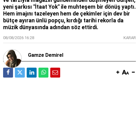
yeni şarkısı "İtaat Yok" ile muhteşem bir dönüş yaptı.
Hem imajını tazeleyen hem de çekimler için dev bir
bütçe ayıran ünlü popçu, kırdığı tarihi rekorla da
müzik dünyasında adından söz ettirdi.
08/08/2026 16:28
KARAR
Gamze Demirel