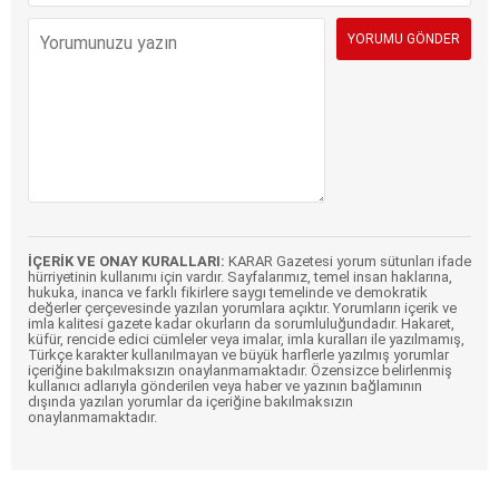
İÇERİK VE ONAY KURALLARI:
KARAR Gazetesi yorum sütunları ifade
hürriyetinin kullanımı için vardır. Sayfalarımız, temel insan haklarına,
hukuka, inanca ve farklı fikirlere saygı temelinde ve demokratik
değerler çerçevesinde yazılan yorumlara açıktır. Yorumların içerik ve
imla kalitesi gazete kadar okurların da sorumluluğundadır. Hakaret,
küfür, rencide edici cümleler veya imalar, imla kuralları ile yazılmamış,
Türkçe karakter kullanılmayan ve büyük harflerle yazılmış yorumlar
içeriğine bakılmaksızın onaylanmamaktadır. Özensizce belirlenmiş
kullanıcı adlarıyla gönderilen veya haber ve yazının bağlamının
dışında yazılan yorumlar da içeriğine bakılmaksızın
onaylanmamaktadır.