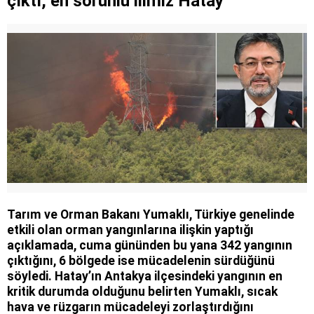
çıktı, en sorunlu ilimiz Hatay
Tarım ve Orman Bakanı Yumaklı, Türkiye genelinde
etkili olan orman yangınlarına ilişkin yaptığı
açıklamada, cuma gününden bu yana 342 yangının
çıktığını, 6 bölgede ise mücadelenin sürdüğünü
söyledi. Hatay’ın Antakya ilçesindeki yangının en
kritik durumda olduğunu belirten Yumaklı, sıcak
hava ve rüzgarın mücadeleyi zorlaştırdığını