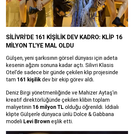
SİLİVRİ'DE 161 KİŞİLİK DEV KADRO: KLİP 16
MİLYON TL'YE MAL OLDU
Gülşen, yeni şarkısının görsel dünyası için adeta
kesenin ağzını sonuna kadar açtı. Silivri Klasis
Otel'de sadece bir günde çekilen klip projesinde
tam
161 kişilik
dev bir ekip görev aldı.
Deniz Birgi yönetmenliğinde ve Mahizer Aytaş’ın
kreatif direktörlüğünde çekilen klibin toplam
maliyetinin
16 milyon TL
olduğu öğrenildi. İddialı
klipte Gülşen’e dünyaca ünlü Dolce & Gabbana
modeli
Levi Brown
eşlik etti.