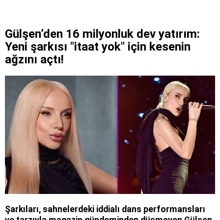
Gülşen’den 16 milyonluk dev yatırım:
Yeni şarkısı "itaat yok" için kesenin
ağzını açtı!
Şarkıları, sahnelerdeki iddialı dans performansları
ve tarzıyla magazin gündeminden düşmeyen Gülşen,