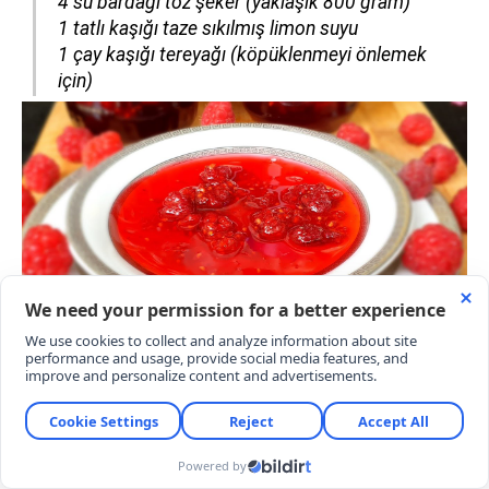
4 su bardağı toz şeker (yaklaşık 800 gram)
1 tatlı kaşığı taze sıkılmış limon suyu
1 çay kaşığı tereyağı (köpüklenmeyi önlemek
için)
HAZIRLANIŞI
Meyvelerin temizlenmesi:
Hassas yapısı
nedeniyle ahududuları ezmeden, süzgeç içinde
hafifçe sudan geçirin ve suyunu tamamen