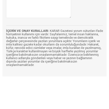
İÇERİK VE ONAY KURALLARI:
KARAR Gazetesi yorum sütunları ifade
hürriyetinin kullanımı için vardır. Sayfalarımız, temel insan haklarına,
hukuka, inanca ve farklı fikirlere saygı temelinde ve demokratik
değerler çerçevesinde yazılan yorumlara açıktır. Yorumların içerik ve
imla kalitesi gazete kadar okurların da sorumluluğundadır. Hakaret,
küfür, rencide edici cümleler veya imalar, imla kuralları ile yazılmamış,
Türkçe karakter kullanılmayan ve büyük harflerle yazılmış yorumlar
içeriğine bakılmaksızın onaylanmamaktadır. Özensizce belirlenmiş
kullanıcı adlarıyla gönderilen veya haber ve yazının bağlamının
dışında yazılan yorumlar da içeriğine bakılmaksızın
onaylanmamaktadır.