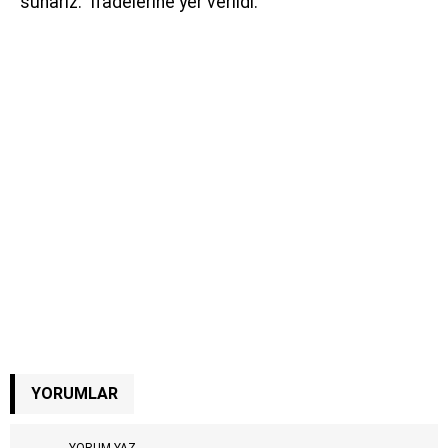
sunarız." ifadelerine yer verildi.
YORUMLAR
YORUM YAZ