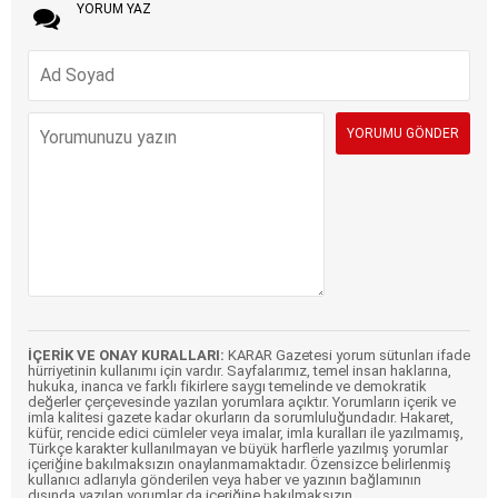
YORUM YAZ
İÇERİK VE ONAY KURALLARI:
KARAR Gazetesi yorum sütunları ifade
hürriyetinin kullanımı için vardır. Sayfalarımız, temel insan haklarına,
hukuka, inanca ve farklı fikirlere saygı temelinde ve demokratik
değerler çerçevesinde yazılan yorumlara açıktır. Yorumların içerik ve
imla kalitesi gazete kadar okurların da sorumluluğundadır. Hakaret,
küfür, rencide edici cümleler veya imalar, imla kuralları ile yazılmamış,
Türkçe karakter kullanılmayan ve büyük harflerle yazılmış yorumlar
içeriğine bakılmaksızın onaylanmamaktadır. Özensizce belirlenmiş
kullanıcı adlarıyla gönderilen veya haber ve yazının bağlamının
dışında yazılan yorumlar da içeriğine bakılmaksızın