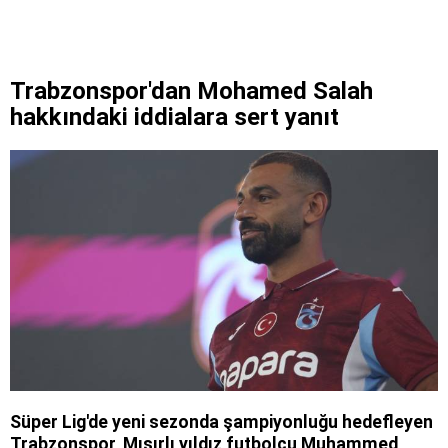
Trabzonspor'dan Mohamed Salah
hakkındaki iddialara sert yanıt
Süper Lig'de yeni sezonda şampiyonluğu hedefleyen
Trabzonspor, Mısırlı yıldız futbolcu Muhammed