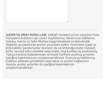
İÇERİK VE ONAY KURALLARI:
KARAR Gazetesi yorum sütunları ifade
hürriyetinin kullanımı için vardır. Sayfalarımız, temel insan haklarına,
hukuka, inanca ve farklı fikirlere saygı temelinde ve demokratik
değerler çerçevesinde yazılan yorumlara açıktır. Yorumların içerik ve
imla kalitesi gazete kadar okurların da sorumluluğundadır. Hakaret,
küfür, rencide edici cümleler veya imalar, imla kuralları ile yazılmamış,
Türkçe karakter kullanılmayan ve büyük harflerle yazılmış yorumlar
içeriğine bakılmaksızın onaylanmamaktadır. Özensizce belirlenmiş
kullanıcı adlarıyla gönderilen veya haber ve yazının bağlamının
dışında yazılan yorumlar da içeriğine bakılmaksızın
onaylanmamaktadır.