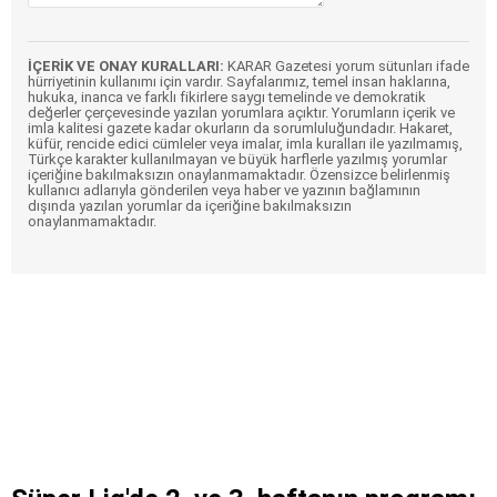
İÇERİK VE ONAY KURALLARI:
KARAR Gazetesi yorum sütunları ifade
hürriyetinin kullanımı için vardır. Sayfalarımız, temel insan haklarına,
hukuka, inanca ve farklı fikirlere saygı temelinde ve demokratik
değerler çerçevesinde yazılan yorumlara açıktır. Yorumların içerik ve
imla kalitesi gazete kadar okurların da sorumluluğundadır. Hakaret,
küfür, rencide edici cümleler veya imalar, imla kuralları ile yazılmamış,
Türkçe karakter kullanılmayan ve büyük harflerle yazılmış yorumlar
içeriğine bakılmaksızın onaylanmamaktadır. Özensizce belirlenmiş
kullanıcı adlarıyla gönderilen veya haber ve yazının bağlamının
dışında yazılan yorumlar da içeriğine bakılmaksızın
onaylanmamaktadır.