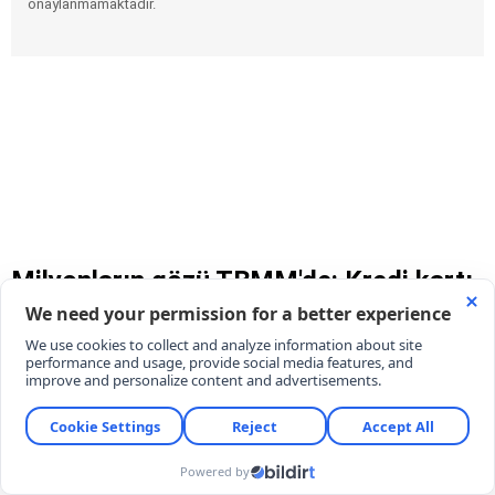
onaylanmamaktadır.
Milyonların gözü TBMM'de: Kredi kartı,
ihtiyaç kredisi ve prim borçları
silinecek mi? İşte Meclis'teki
yapılandırma masası