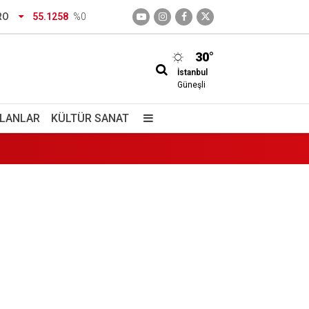
RO
55.1258
%0
30°
İstanbul
Güneşli
İLANLAR
KÜLTÜR SANAT