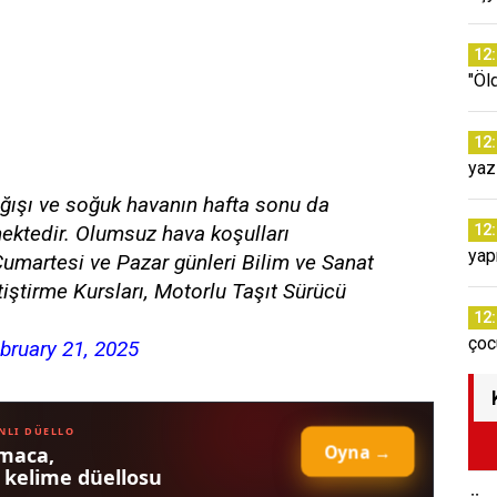
12
"Öl
12
yaz
 yağışı ve soğuk havanın hafta sonu da
ektedir. Olumsuz hava koşulları
12
yap
umartesi ve Pazar günleri Bilim ve Sanat
iştirme Kursları, Motorlu Taşıt Sürücü
12
çoc
bruary 21, 2025