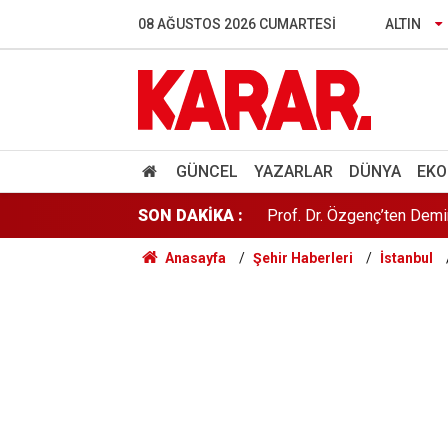
Faili meçhul dosyalar aydın
08 AĞUSTOS 2026 CUMARTESI
ALTIN
Gizli tanık olduğu öne sür
Anıtkabir ziyaretiyle gün
Prof. Dr. Özgenç’ten Demi
GÜNCEL
YAZARLAR
DÜNYA
EKO
SON DAKİKA :
Datça’da tescilli hasat baş
Anasayfa
Şehir Haberleri
İstanbul
YENİ Parti'den 'yeni nesil
Kuraklığa kafa tutuyor, he