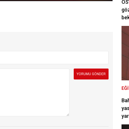
ÖSY
göz
bek
EĞ
Bah
yas
ya