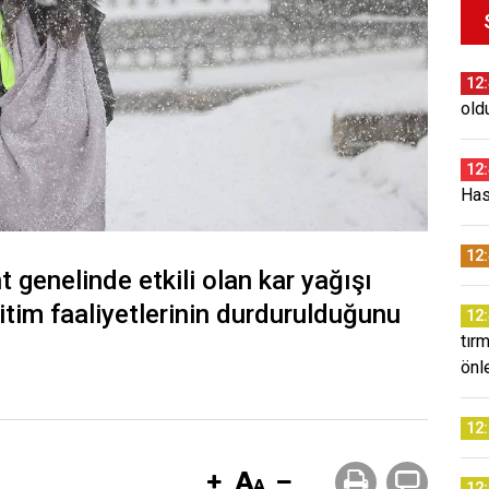
12
old
12
Has
12
t genelinde etkili olan kar yağışı
itim faaliyetlerinin durdurulduğunu
12
tır
önl
12
12