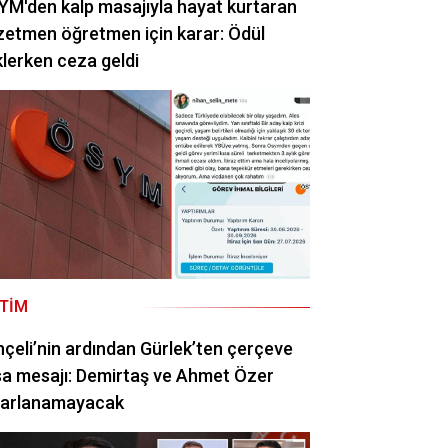
M'den kalp masajıyla hayat kurtaran
etmen öğretmen için karar: Ödül
lerken ceza geldi
ITIM
çeli’nin ardından Gürlek’ten çerçeve
a mesajı: Demirtaş ve Ahmet Özer
rarlanamayacak