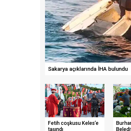
Sakarya açıklarında İHA bulundu
Fetih coşkusu Keles’e
Burha
taşındı
Beledi