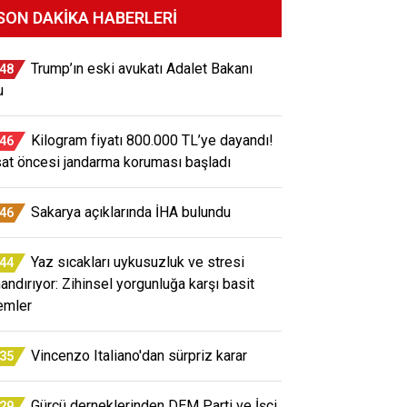
SON DAKIKA HABERLERI
Trump’ın eski avukatı Adalet Bakanı
:48
u
Kilogram fiyatı 800.000 TL’ye dayandı!
:46
at öncesi jandarma koruması başladı
Sakarya açıklarında İHA bulundu
:46
Yaz sıcakları uykusuzluk ve stresi
:44
mandırıyor: Zihinsel yorgunluğa karşı basit
emler
Vincenzo Italiano'dan sürpriz karar
:35
Gürcü derneklerinden DEM Parti ve İşçi
:29