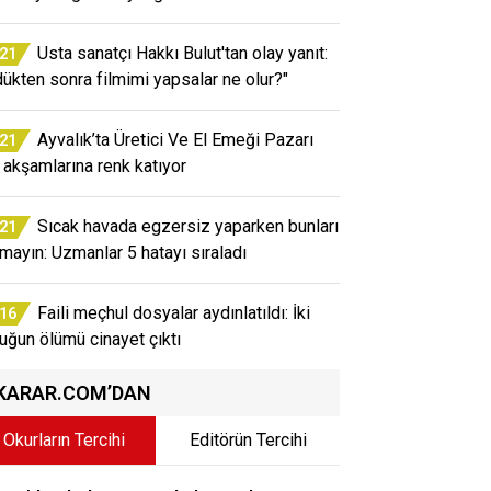
Usta sanatçı Hakkı Bulut'tan olay yanıt:
:21
dükten sonra filmimi yapsalar ne olur?"
Ayvalık’ta Üretici Ve El Emeği Pazarı
:21
 akşamlarına renk katıyor
Sıcak havada egzersiz yaparken bunları
:21
mayın: Uzmanlar 5 hatayı sıraladı
Faili meçhul dosyalar aydınlatıldı: İki
:16
uğun ölümü cinayet çıktı
KARAR.COM’DAN
Okurların Tercihi
Editörün Tercihi