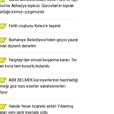
tisi’ne Abhazya tepkisi: Gürcistan’ın toprak
ünlüğü kırmızı çizgimizdir
Fetih coşkusu Keles’e taşındı
:28
Burhaniye Belediyesi'nden geçici pazar
:25
inde düzenli denetim
Yargıtay’dan emsal boşanma kararı: Ter
:25
an koca tam kusurlu bulundu
ABB BELMEK kursiyerlerinin hazırladığı
:24
emeği göz nuru eserler sanatseverleri
liyor
Hande Yener ticarete atıldı! Yıllanmış
:23
aları yeni gelir kaynağı oldu