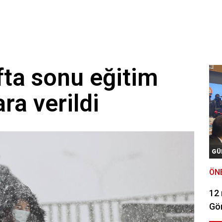
fta sonu eğitim
ara verildi
GÜ
ÖN
12
Gör