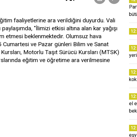
Par
büt
itim faaliyetlerine ara verildiğini duyurdu. Vali
aylaşımda, "İlimizi etkisi altına alan kar yağışı
12
am etmesi beklenmektedir. Olumsuz hava
5 Cumartesi ve Pazar günleri Bilim ve Sanat
12
 Kursları, Motorlu Taşıt Sürücü Kursları (MTSK)
yer
urslarında eğitim ve öğretime ara verilmesine
12
kok
12
el 
bek
12
eşy