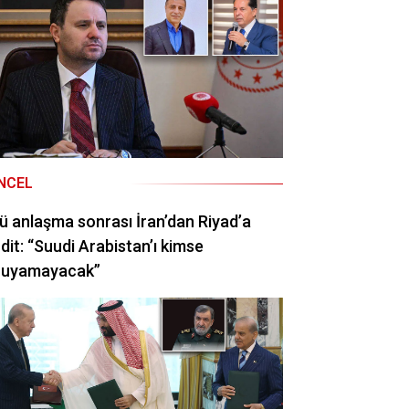
NCEL
ü anlaşma sonrası İran’dan Riyad’a
dit: “Suudi Arabistan’ı kimse
ruyamayacak”