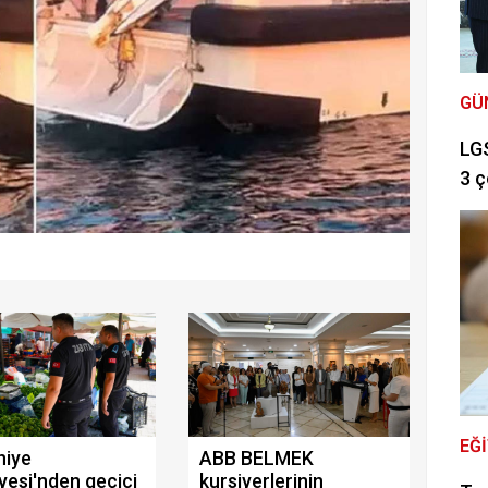
GÜ
LGS
3 ç
EĞ
niye
ABB BELMEK
yesi'nden geçici
kursiyerlerinin