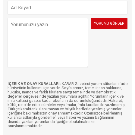
İÇERİK VE ONAY KURALLARI:
KARAR Gazetesi yorum sütunları ifade
hürriyetinin kullanımı için vardır. Sayfalarımız, temel insan haklarına,
hukuka, inanca ve farklı fikirlere saygı temelinde ve demokratik
değerler çerçevesinde yazılan yorumlara açıktır. Yorumların içerik ve
imla kalitesi gazete kadar okurların da sorumluluğundadır. Hakaret,
küfür, rencide edici cümleler veya imalar, imla kuralları ile yazılmamış,
Türkçe karakter kullanılmayan ve büyük harflerle yazılmış yorumlar
içeriğine bakılmaksızın onaylanmamaktadır. Özensizce belirlenmiş
kullanıcı adlarıyla gönderilen veya haber ve yazının bağlamının
dışında yazılan yorumlar da içeriğine bakılmaksızın
onaylanmamaktadır.