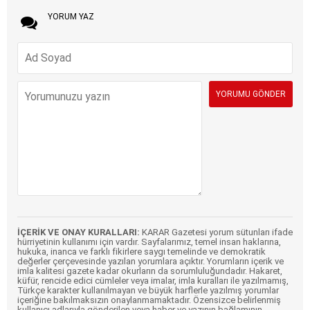
YORUM YAZ
İÇERİK VE ONAY KURALLARI:
KARAR Gazetesi yorum sütunları ifade
hürriyetinin kullanımı için vardır. Sayfalarımız, temel insan haklarına,
hukuka, inanca ve farklı fikirlere saygı temelinde ve demokratik
değerler çerçevesinde yazılan yorumlara açıktır. Yorumların içerik ve
imla kalitesi gazete kadar okurların da sorumluluğundadır. Hakaret,
küfür, rencide edici cümleler veya imalar, imla kuralları ile yazılmamış,
Türkçe karakter kullanılmayan ve büyük harflerle yazılmış yorumlar
içeriğine bakılmaksızın onaylanmamaktadır. Özensizce belirlenmiş
kullanıcı adlarıyla gönderilen veya haber ve yazının bağlamının