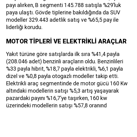
payı alırken, B segmenti 145.788 satışla %29’luk
paya ulaştı. Gövde tiplerine bakıldığında da SUV
modeller 329.443 adetlik satış ve %65,5 pay ile
liderliği korudu.
MOTOR TİPLERİ VE ELEKTRİKLİ ARAÇLAR
Yakıt türüne göre satışlarda ilk sıra %41,4 payla
(208.046 adet) benzinli araçların oldu. Benzinlileri
%33 payla hibrit, %18,7 payla elektrikli, %6,1 payla
dizel ve %0,8 payla otogazlı modeller takip etti.
Elektrikli araç segmentinde de motor gücü 160 Kw
altındaki modellerin satışı %5,3 artış yaşayarak
pazardaki payını %16,7’ye taşırken, 160 kw
üzerindeki modellerin satışı %57,8 oranınd