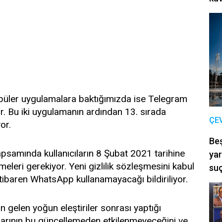
püler uygulamalara baktığımızda ise Telegram
yor. Bu iki uygulamanın ardından 13. sırada
ÇE
or.
Be
kapsamında kullanıcıların 8 Şubat 2021 tarihine
yar
eleri gerekiyor. Yeni gizlilik sözleşmesini kabul
suç
 itibaren WhatsApp kullanamayacağı bildiriliyor.
dan gelen yoğun eleştiriler sonrası yaptığı
ılarının bu güncellemeden etkilenmeyeceğini ve