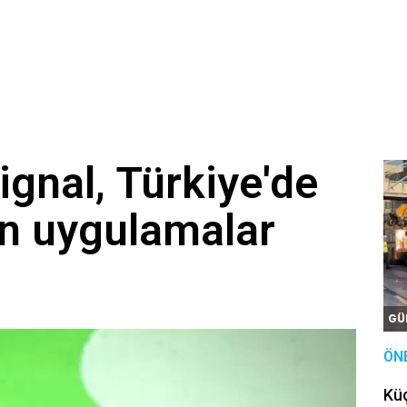
gnal, Türkiye'de
en uygulamalar
GÜ
ÖN
Kü