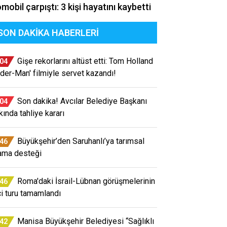
mobil çarpıştı: 3 kişi hayatını kaybetti
SON DAKIKA HABERLERI
Gişe rekorlarını altüst etti: Tom Holland
:04
ider-Man' filmiyle servet kazandı!
Son dakika! Avcılar Belediye Başkanı
:04
kında tahliye kararı
Büyükşehir’den Saruhanlı’ya tarımsal
:46
ama desteği
Roma'daki İsrail-Lübnan görüşmelerinin
:46
ci turu tamamlandı
Manisa Büyükşehir Belediyesi “Sağlıklı
:42