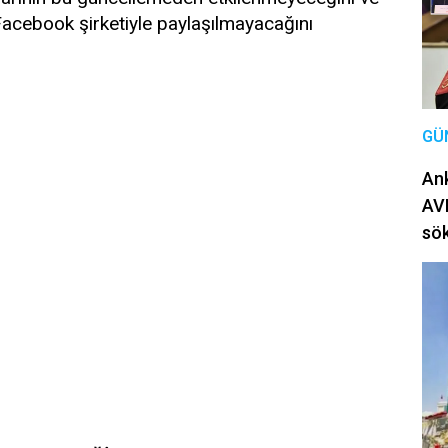
n Facebook şirketiyle paylaşılmayacağını
GÜ
Ank
AVM
sö