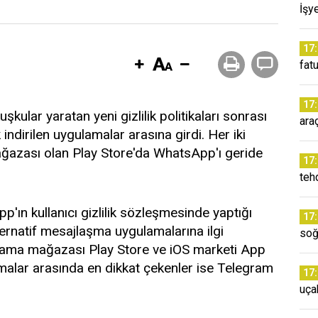
İşye
17
fatu
17
 kuşkular yaratan yeni gizlilik politikaları sonrası
araç
indirilen uygulamalar arasına girdi. Her iki
azası olan Play Store'da WhatsApp'ı geride
17
teh
ın kullanıcı gizlilik sözleşmesinde yaptığı
17
alternatif mesajlaşma uygulamalarına ilgi
soğ
lama mağazası Play Store ve iOS marketi App
malar arasında en dikkat çekenler ise Telegram
17
uça