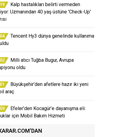
Kalp hastalıkları belirti vermeden
:19
rliyor: Uzmanından 40 yaş üstüne 'Check-Up'
rısı
Tencent Hy3 dünya genelinde kullanıma
:04
uldu
Milli atıcı Tuğba Bugur, Avrupa
:02
piyonu oldu
Büyükşehir’den afetlere hazır iki yeni
:01
il araç
Efeler’den Kocagür’e dayanışma eli:
:59
uklar için Mobil Bakım Hizmeti
KARAR.COM’DAN