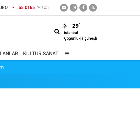
URO
55.0165
%0.05
29°
İstanbul
Çoğunlukla güneşli
İLANLAR
KÜLTÜR SANAT
im