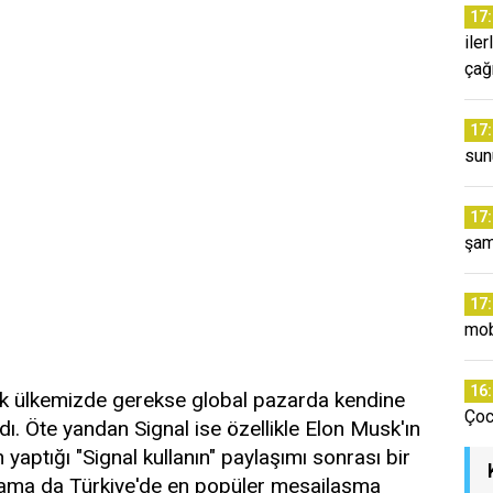
17
ile
çağ
17
sun
17
şam
17
mob
16
ek ülkemizde gerekse global pazarda kendine
Çoc
. Öte yandan Signal ise özellikle Elon Musk'ın
yaptığı "Signal kullanın" paylaşımı sonrası bir
ygulama da Türkiye'de en popüler mesajlaşma