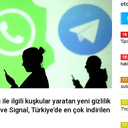
oto
18
'Sp
18
hak
17
sul
ile ilgili kuşkular yaratan yeni gizlilik
17
ve Signal, Türkiye'de en çok indirilen
7'n
17