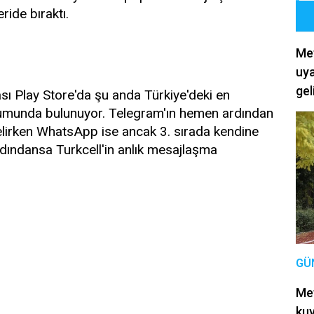
ride bıraktı.
Met
uya
gel
 Play Store'da şu anda Türkiye'deki en
munda bulunuyor. Telegram'ın hemen ardından
gelirken WhatsApp ise ancak 3. sırada kendine
ındansa Turkcell'in anlık mesajlaşma
GÜ
Met
kuv