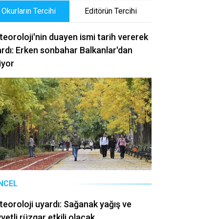
Okurların Tercihi
Editörün Tercihi
eoroloji'nin duayen ismi tarih vererek
rdı: Erken sonbahar Balkanlar'dan
iyor
NCEL
eoroloji uyardı: Sağanak yağış ve
vetli rüzgar etkili olacak