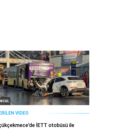
NCEL
ERILEN VIDEO
çükçekmece'de İETT otobüsü ile