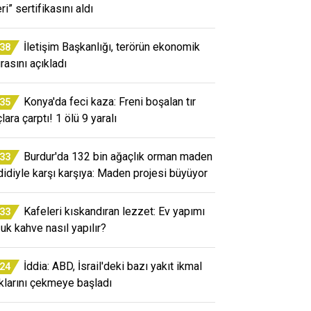
ri” sertifikasını aldı
İletişim Başkanlığı, terörün ekonomik
:38
rasını açıkladı
Konya'da feci kaza: Freni boşalan tır
:35
lara çarptı! 1 ölü 9 yaralı
Burdur'da 132 bin ağaçlık orman maden
:33
didiyle karşı karşıya: Maden projesi büyüyor
Kafeleri kıskandıran lezzet: Ev yapımı
:33
uk kahve nasıl yapılır?
İddia: ABD, İsrail'deki bazı yakıt ikmal
:24
klarını çekmeye başladı