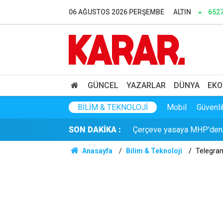
İletişim Başkanlığı, terörü
06 AĞUSTOS 2026 PERŞEMBE
ALTIN
6527
Konya'da feci kaza: Freni bo
Burdur'da 132 bin ağaçlık
Bakan Fidan'dan Suriye ha
GÜNCEL
YAZARLAR
DÜNYA
EKO
Çerçeve yasaya MHP'den bi
BILIM & TEKNOLOJI
Mobil
Güvenli
SON DAKİKA :
Klibinde tüfek kullanmıştı
Anasayfa
Bilim & Teknoloji
Telegram 
TMO fındık alım fiyatlarını 
Başsavcılık olumlu yazı y