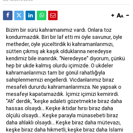
B
izim bir sürü kahramanımız vardı. Onlara toz
kondurmazdık. Biri bir laf etti mi öyle savunur, öyle
metheder, öyle yüceltirdik ki kahramanlarımızı,
sütten çıkmış ak kaşık olduklarına neredeyse
kendimiz bile inanırdık. “Neredeyse” diyorum, çünkü
hep bir ukde kalmış olurdu içimizde. O ukdeler
kahramanlarımızı tam bir gönül rahatlığıyla
sahiplenmemizi engellerdi. Vicdanlarımız biraz
mesafeli dururdu kahramanlarımıza. Ne yapsak o
mesafeyi kapatamazdık. İçimiz içimizi kemirirdi.
“Ah” derdik, “keşke adaleti gözetmekte biraz daha
hassas olsaydı… Keşke iktidar hırsı biraz daha
ölçülü olsaydı… Keşke parayla münasebeti biraz
daha ahlaklı olsaydı… Keşke biraz daha mütevazı,
keşke biraz daha hikmetli, keşke biraz daha İslami