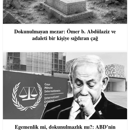
Dokunulmayan mezar: Ömer b. Abdülaziz ve
adaleti bir kişiye sığdıran çağ
Egemenlik mi, dokunulmazlık mı?: ABD’nin