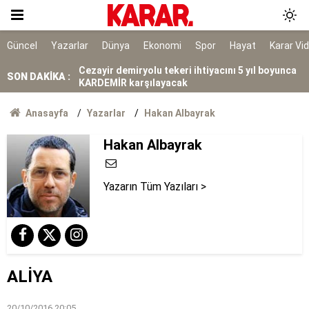
Tahliye edilen Çaykara’dan ilk açıklama: İçimiz
buruk
Cezayir demiryolu tekeri ihtiyacını 5 yıl boyunca
Güncel
Yazarlar
Dünya
Ekonomi
Spor
Hayat
Karar Vi
KARDEMİR karşılayacak
SON DAKİKA :
Ferman padişahınsa meydanlar bizimdir
Anasayfa
Yazarlar
Hakan Albayrak
Farklılıklarımız bizi yekvücut kılacak
Hakan Albayrak
Dışarıda nefes alınamıyor ama buraya giren
mont arıyor
Bir vatan vazifesi
Yazarın Tüm Yazıları >
Kasım ayında başlıyor: Otobüsler Kocaeli,
Sakarya, Düzce, Bolu'da durmayacak
Veli Ağbaba’nın ağabeyi Hür Ağbaba tutuklandı
ALİYA
20/10/2016 20:05