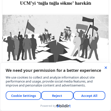
UCM’yi ‘tuğla tuğla sökme’ harekâtı
Kimlik kapanında biz: Hata neredeydi?