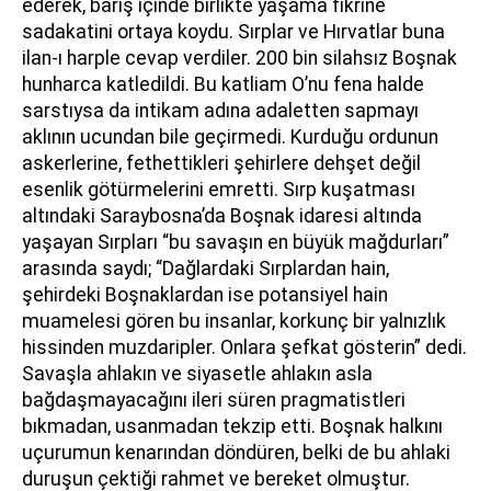
ederek, barış içinde birlikte yaşama fikrine
sadakatini ortaya koydu. Sırplar ve Hırvatlar buna
ilan-ı harple cevap verdiler. 200 bin silahsız Boşnak
hunharca katledildi. Bu katliam O’nu fena halde
sarstıysa da intikam adına adaletten sapmayı
aklının ucundan bile geçirmedi. Kurduğu ordunun
askerlerine, fethettikleri şehirlere dehşet değil
esenlik götürmelerini emretti. Sırp kuşatması
altındaki Saraybosna’da Boşnak idaresi altında
yaşayan Sırpları “bu savaşın en büyük mağdurları”
arasında saydı; “Dağlardaki Sırplardan hain,
şehirdeki Boşnaklardan ise potansiyel hain
muamelesi gören bu insanlar, korkunç bir yalnızlık
hissinden muzdaripler. Onlara şefkat gösterin” dedi.
Savaşla ahlakın ve siyasetle ahlakın asla
bağdaşmayacağını ileri süren pragmatistleri
bıkmadan, usanmadan tekzip etti. Boşnak halkını
uçurumun kenarından döndüren, belki de bu ahlaki
duruşun çektiği rahmet ve bereket olmuştur.