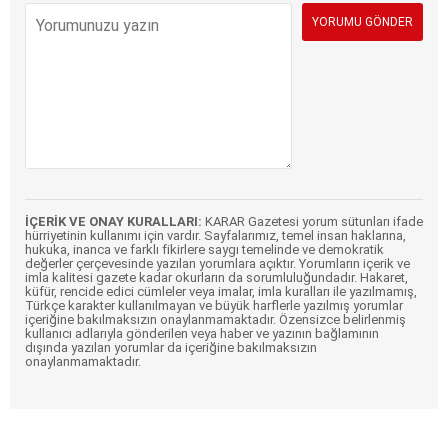
İÇERİK VE ONAY KURALLARI:
KARAR Gazetesi yorum sütunları ifade
hürriyetinin kullanımı için vardır. Sayfalarımız, temel insan haklarına,
hukuka, inanca ve farklı fikirlere saygı temelinde ve demokratik
değerler çerçevesinde yazılan yorumlara açıktır. Yorumların içerik ve
imla kalitesi gazete kadar okurların da sorumluluğundadır. Hakaret,
küfür, rencide edici cümleler veya imalar, imla kuralları ile yazılmamış,
Türkçe karakter kullanılmayan ve büyük harflerle yazılmış yorumlar
içeriğine bakılmaksızın onaylanmamaktadır. Özensizce belirlenmiş
kullanıcı adlarıyla gönderilen veya haber ve yazının bağlamının
dışında yazılan yorumlar da içeriğine bakılmaksızın
onaylanmamaktadır.