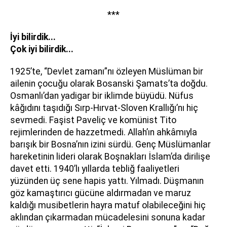
***
İyi bilirdik...
Çok iyi bilirdik...
1925’te, “Devlet zamanı”nı özleyen Müslüman bir
ailenin çocuğu olarak Bosanski Şamats’ta doğdu.
Osmanlı’dan yadigar bir iklimde büyüdü. Nüfus
kâğıdını taşıdığı Sırp-Hırvat-Sloven Krallığı’nı hiç
sevmedi. Faşist Paveliç ve komünist Tito
rejimlerinden de hazzetmedi. Allah’ın ahkâmıyla
barışık bir Bosna’nın izini sürdü. Genç Müslümanlar
hareketinin lideri olarak Boşnakları İslam’da dirilişe
davet etti. 1940’lı yıllarda tebliğ faaliyetleri
yüzünden üç sene hapis yattı. Yılmadı. Düşmanın
göz kamaştırıcı gücüne aldırmadan ve maruz
kaldığı musibetlerin hayra matuf olabileceğini hiç
aklından çıkarmadan mücadelesini sonuna kadar