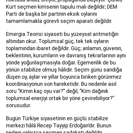
Kürt seçmen kimsenin tapulu malı değildir; DEM
Parti de başka bir partinin eksik oylarını
tamamlamakla görevli seçim aparatı değildir.
Emergia Teorisi siyaseti bu yüzeysel aritmetiğin
altından okur. Toplumsal güç, tek tek oyların
toplamından ibaret değildir. Güç; anlamın, güvenin,
beklentinin, kurumların ve davranış tekrarlarının aynı
yönde yoğunlaşmasıyla doğar. Egemenlik de bu
yönün stabilize olmuş hâlidir. Seçim günü sandığa
düşen oy, aylar ve yıllar boyunca biriken görünmez
koordinasyonun son hareketidir. Bu nedenle asıl
soru “Kimin kaç oyu var?” değil, “Kim dağınık
toplumsal enerjiyi ortak bir yöne çevirebiliyor?”
sorusudur.
Bugün Türkiye siyasetinin en güçlü stabilize
merkezi hâlâ Recep Tayyip Erdoğan’dır. Bunun
nedeni yalnızca seçmen sadakati değildir.