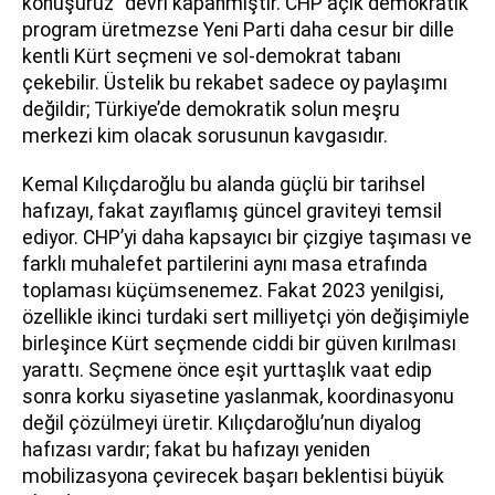
konuşuruz” devri kapanmıştır. CHP açık demokratik
program üretmezse Yeni Parti daha cesur bir dille
kentli Kürt seçmeni ve sol-demokrat tabanı
çekebilir. Üstelik bu rekabet sadece oy paylaşımı
değildir; Türkiye’de demokratik solun meşru
merkezi kim olacak sorusunun kavgasıdır.
Kemal Kılıçdaroğlu bu alanda güçlü bir tarihsel
hafızayı, fakat zayıflamış güncel graviteyi temsil
ediyor. CHP’yi daha kapsayıcı bir çizgiye taşıması ve
farklı muhalefet partilerini aynı masa etrafında
toplaması küçümsenemez. Fakat 2023 yenilgisi,
özellikle ikinci turdaki sert milliyetçi yön değişimiyle
birleşince Kürt seçmende ciddi bir güven kırılması
yarattı. Seçmene önce eşit yurttaşlık vaat edip
sonra korku siyasetine yaslanmak, koordinasyonu
değil çözülmeyi üretir. Kılıçdaroğlu’nun diyalog
hafızası vardır; fakat bu hafızayı yeniden
mobilizasyona çevirecek başarı beklentisi büyük