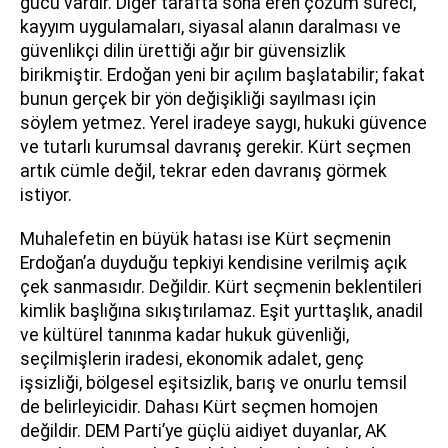
gücü vardır. Diğer tarafta sona eren çözüm süreci,
kayyım uygulamaları, siyasal alanın daralması ve
güvenlikçi dilin ürettiği ağır bir güvensizlik
birikmiştir. Erdoğan yeni bir açılım başlatabilir; fakat
bunun gerçek bir yön değişikliği sayılması için
söylem yetmez. Yerel iradeye saygı, hukuki güvence
ve tutarlı kurumsal davranış gerekir. Kürt seçmen
artık cümle değil, tekrar eden davranış görmek
istiyor.
Muhalefetin en büyük hatası ise Kürt seçmenin
Erdoğan’a duyduğu tepkiyi kendisine verilmiş açık
çek sanmasıdır. Değildir. Kürt seçmenin beklentileri
kimlik başlığına sıkıştırılamaz. Eşit yurttaşlık, anadil
ve kültürel tanınma kadar hukuk güvenliği,
seçilmişlerin iradesi, ekonomik adalet, genç
işsizliği, bölgesel eşitsizlik, barış ve onurlu temsil
de belirleyicidir. Dahası Kürt seçmen homojen
değildir. DEM Parti’ye güçlü aidiyet duyanlar, AK