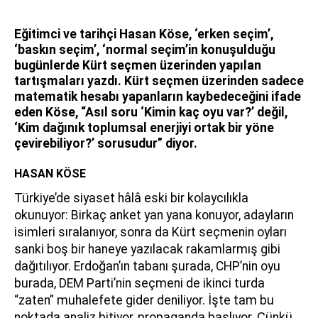
Eğitimci ve tarihçi Hasan Köse, ‘erken seçim’,
‘baskın seçim’, ‘normal seçim’in konuşulduğu
bugünlerde Kürt seçmen üzerinden yapılan
tartışmaları yazdı. Kürt seçmen üzerinden sadece
matematik hesabı yapanların kaybedeceğini ifade
eden Köse, “Asıl soru ‘Kimin kaç oyu var?’ değil,
‘Kim dağınık toplumsal enerjiyi ortak bir yöne
çevirebiliyor?’ sorusudur” diyor.
HASAN KÖSE
Türkiye’de siyaset hâlâ eski bir kolaycılıkla
okunuyor: Birkaç anket yan yana konuyor, adayların
isimleri sıralanıyor, sonra da Kürt seçmenin oyları
sanki boş bir haneye yazılacak rakamlarmış gibi
dağıtılıyor. Erdoğan’ın tabanı şurada, CHP’nin oyu
burada, DEM Parti’nin seçmeni de ikinci turda
“zaten” muhalefete gider deniliyor. İşte tam bu
noktada analiz bitiyor, propaganda başlıyor. Çünkü