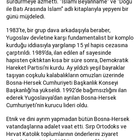
sürdürmeye azmetti. “İslami Beyanname” ve “Doğu
ile Batı Arasında İslam” adlı kitaplarıyla yepyeni bir
günü müjdeledi.
1983’te, bir grup dava arkadaşıyla beraber,
Yugoslav devletine karşı fundamentalist bir komplo
kurduğu iddiasıyla yargılanıp 15 yıl hapis cezasına
çarptırıldı. 1989’da, ilan edilen af sayesinde
hapisten çıktıktan kısa bir süre sonra, Demokratik
Hareket Partisi’ni kurdu. Ay yıldızlı yeşil bayraklar
taşıyan coşkulu kalabalıkların omuzları üzerinde
Bosna-Hersek Cumhuriyeti Başkanlık Konseyi
Başkanlığı’na yükseldi. 1992’de bağımsızlığını ilan
ederek Yugoslavya’dan ayrılan Bosna-Hersek
Cumhuriyeti’nin kurucu lideri oldu.
Etnik ve dini ayrım yapmadan bütün Bosna-Hersek
vatandaşlarına adalet vaat etti. Sırp Ortodoks ve
Hırvat Katolik toplumlarının önderlerini ziyaret