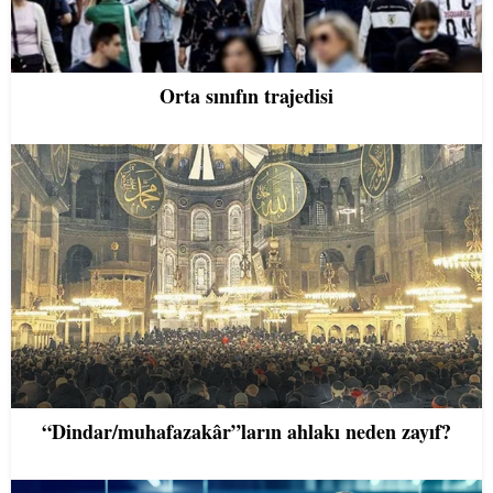
Orta sınıfın trajedisi
“Dindar/muhafazakâr”ların ahlakı neden zayıf?