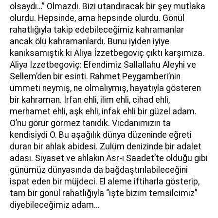
olsaydı…” Olmazdı. Bizi utandıracak bir şey mutlaka
olurdu. Hepsinde, ama hepsinde olurdu. Gönül
rahatlığıyla takip edebileceğimiz kahramanlar
ancak ölü kahramanlardı. Bunu iyiden iyiye
kanıksamıştık ki Aliya İzzetbegoviç çıktı karşımıza.
Aliya İzzetbegoviç: Efendimiz Sallallahu Aleyhi ve
Sellem’den bir esinti. Rahmet Peygamberi’nin
ümmeti neymiş, ne olmalıymış, hayatıyla gösteren
bir kahraman. İrfan ehli, ilim ehli, cihad ehli,
merhamet ehli, aşk ehli, infak ehli bir güzel adam.
O’nu görür görmez tanıdık. Vicdanımızın ta
kendisiydi O. Bu aşağılık dünya düzeninde eğreti
duran bir ahlak abidesi. Zulüm denizinde bir adalet
adası. Siyaset ve ahlakın Asr-ı Saadet’te olduğu gibi
günümüz dünyasında da bağdaştırılabileceğini
ispat eden bir müjdeci. El aleme iftiharla gösterip,
tam bir gönül rahatlığıyla “işte bizim temsilcimiz”
diyebileceğimiz adam…