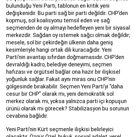
bulunduğu Yeni Parti, tablonun en kritik yeni
değişkenidir. Bu parti sağ bir parti değildir. CHP’den
kopmuş, sol koalisyonu temsil eden ve sağ
seçmenden de oy almayı hedefleyen yeni bir siyasal
merkezdir. Sağdan oy istemek sağcı olmak değildir;
mesele, sol bir çekirdeğin ülkenin daha geniş
kesimleriyle hangi ortak dili kuracağıdır. Yeni
Parti’nin avantajı sıfırdan doğmamasıdır. CHP’den
devraldığı kadro, belediye deneyimi, seçmen
hafızası ve örgütsel bağlar ona hazır bir ilişkisel
yoğunluk sağlar. Fakat aynı miras onu CHP’nin
gölgesinde bırakabilir. Seçmen Yeni Parti’yi “daha
cesur bir CHP” olarak mı, yeni demokratik sol
merkez olarak mı, yoksa yalnızca parti içi kopuşun
ürünü olarak mı görecek? Stabilizasyon bu sorunun
cevabına bağlıdır.
Yeni Parti’nin Kürt seçmenle ilişkisi belirleyici
olacaktır. Özgür Özel, hukuk, sosyal adalet, yerel