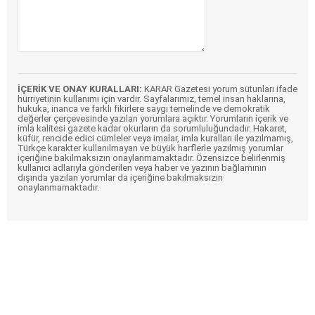
İÇERİK VE ONAY KURALLARI:
KARAR Gazetesi yorum sütunları ifade
hürriyetinin kullanımı için vardır. Sayfalarımız, temel insan haklarına,
hukuka, inanca ve farklı fikirlere saygı temelinde ve demokratik
değerler çerçevesinde yazılan yorumlara açıktır. Yorumların içerik ve
imla kalitesi gazete kadar okurların da sorumluluğundadır. Hakaret,
küfür, rencide edici cümleler veya imalar, imla kuralları ile yazılmamış,
Türkçe karakter kullanılmayan ve büyük harflerle yazılmış yorumlar
içeriğine bakılmaksızın onaylanmamaktadır. Özensizce belirlenmiş
kullanıcı adlarıyla gönderilen veya haber ve yazının bağlamının
dışında yazılan yorumlar da içeriğine bakılmaksızın
onaylanmamaktadır.