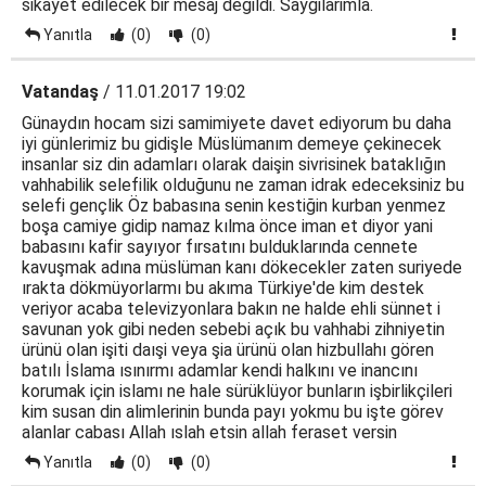
sikayet edilecek bir mesaj degildi. Saygilarimla.
Yanıtla
(0)
(0)
Vatandaş
/ 11.01.2017 19:02
Günaydın hocam sizi samimiyete davet ediyorum bu daha
iyi günlerimiz bu gidişle Müslümanım demeye çekinecek
insanlar siz din adamları olarak daişin sivrisinek bataklığın
vahhabilik selefilik olduğunu ne zaman idrak edeceksiniz bu
selefi gençlik Öz babasına senin kestiğin kurban yenmez
boşa camiye gidip namaz kılma önce iman et diyor yani
babasını kafir sayıyor fırsatını bulduklarında cennete
kavuşmak adına müslüman kanı dökecekler zaten suriyede
ırakta dökmüyorlarmı bu akıma Türkiye'de kim destek
veriyor acaba televizyonlara bakın ne halde ehli sünnet i
savunan yok gibi neden sebebi açık bu vahhabi zihniyetin
ürünü olan işiti daışi veya şia ürünü olan hizbullahı gören
batılı İslama ısınırmı adamlar kendi halkını ve inancını
korumak için islamı ne hale sürüklüyor bunların işbirlikçileri
kim susan din alimlerinin bunda payı yokmu bu işte görev
alanlar cabası Allah ıslah etsin allah feraset versin
Yanıtla
(0)
(0)