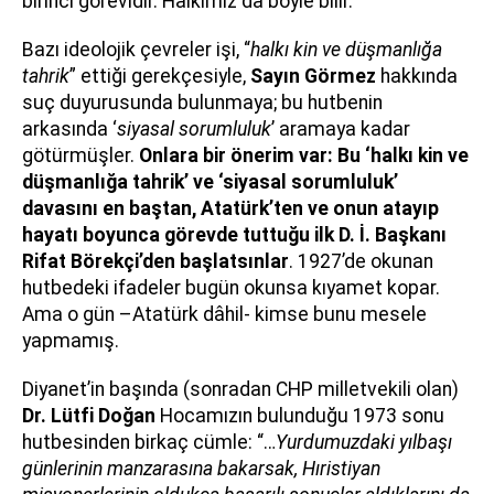
birinci görevidir. Halkımız da böyle bilir.
Bazı ideolojik çevreler işi, “
halkı kin ve düşmanlığa
tahrik
” ettiği gerekçesiyle,
Sayın Görmez
hakkında
suç duyurusunda bulunmaya; bu hutbenin
arkasında ‘
siyasal sorumluluk
’ aramaya kadar
götürmüşler.
Onlara bir önerim var:
Bu ‘halkı kin ve
düşmanlığa tahrik’ ve ‘siyasal sorumluluk’
davasını en baştan, Atatürk’ten ve onun atayıp
hayatı boyunca görevde tuttuğu ilk D. İ. Başkanı
Rifat Börekçi’den başlatsınlar
. 1927’de okunan
hutbedeki ifadeler bugün okunsa kıyamet kopar.
Ama o gün –Atatürk dâhil- kimse bunu mesele
yapmamış.
Diyanet’in başında (sonradan CHP milletvekili olan)
Dr. Lütfi Doğan
Hocamızın bulunduğu 1973 sonu
hutbesinden birkaç cümle: “…
Yurdumuzdaki yılbaşı
günlerinin manzarasına bakarsak, Hıristiyan