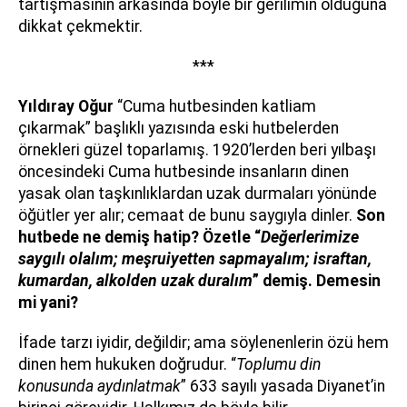
tartışmasının arkasında böyle bir gerilimin olduğuna
dikkat çekmektir.
***
Yıldıray Oğur
“Cuma hutbesinden katliam
çıkarmak” başlıklı yazısında eski hutbelerden
örnekleri güzel toparlamış. 1920’lerden beri yılbaşı
öncesindeki Cuma hutbesinde insanların dinen
yasak olan taşkınlıklardan uzak durmaları yönünde
öğütler yer alır; cemaat de bunu saygıyla dinler.
Son
hutbede ne demiş hatip? Özetle “
Değerlerimize
saygılı olalım; meşruiyetten sapmayalım; israftan,
kumardan, alkolden uzak duralım
” demiş. Demesin
mi yani?
İfade tarzı iyidir, değildir; ama söylenenlerin özü hem
dinen hem hukuken doğrudur. “
Toplumu din
konusunda aydınlatmak
” 633 sayılı yasada Diyanet’in