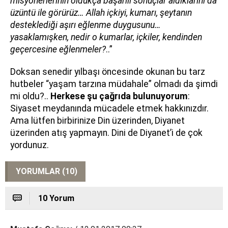
misyonerlerinin oldukça başarılı sonuçlar aldıklarını da
üzüntü ile görürüz… Allah içkiyi, kumarı, şeytanın
desteklediği aşırı eğlenme duygusunu…
yasaklamışken, nedir o kumarlar, içkiler, kendinden
geçercesine eğlenmeler?
..”
Doksan senedir yılbaşı öncesinde okunan bu tarz
hutbeler “yaşam tarzına müdahale” olmadı da şimdi
mi oldu?..
Herkese şu çağrıda bulunuyorum
:
Siyaset meydanında mücadele etmek hakkınızdır.
Ama lütfen birbirinize Din üzerinden, Diyanet
üzerinden atış yapmayın. Dini de Diyanet’i de çok
yordunuz.
YORUMLAR (10)
10 Yorum