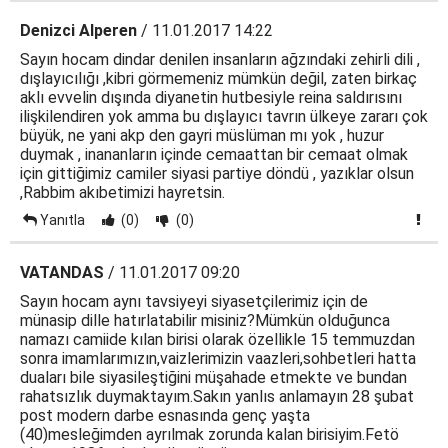
Denizci Alperen
/ 11.01.2017 14:22
Sayın hocam dindar denilen insanların ağzındaki zehirli dili ,
dışlayıcılığı ,kibri görmemeniz mümkün değil, zaten birkaç
aklı evvelin dışında diyanetin hutbesiyle reina saldırısını
ilişkilendiren yok amma bu dışlayıcı tavrın ülkeye zararı çok
büyük, ne yani akp den gayri müslüman mı yok , huzur
duymak , inananların içinde cemaattan bir cemaat olmak
için gittiğimiz camiler siyasi partiye döndü , yazıklar olsun
,Rabbim akıbetimizi hayretsin.
Yanıtla
(0)
(0)
VATANDAS
/ 11.01.2017 09:20
Sayın hocam aynı tavsiyeyi siyasetçilerimiz için de
münasip dille hatırlatabilir misiniz?Mümkün olduğunca
namazı camiide kılan birisi olarak özellikle 15 temmuzdan
sonra imamlarımızın,vaizlerimizin vaazleri,sohbetleri hatta
duaları bile siyasileştiğini müşahade etmekte ve bundan
rahatsızlık duymaktayım.Sakın yanlıs anlamayın 28 şubat
post modern darbe esnasında genç yaşta
(40)mesleğimden ayrılmak zorunda kalan birisiyim.Fetö