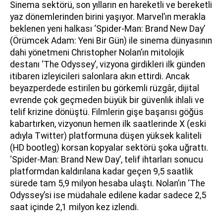
Sinema sektörü, son yılların en hareketli ve bereketli
yaz dönemlerinden birini yaşıyor. Marvel’ın merakla
beklenen yeni halkası ‘Spider-Man: Brand New Day’
(Örümcek Adam: Yeni Bir Gün) ile sinema dünyasının
dahi yönetmeni Christopher Nolan’ın mitolojik
destanı ‘The Odyssey’, vizyona girdikleri ilk günden
itibaren izleyicileri salonlara akın ettirdi. Ancak
beyazperdede estirilen bu görkemli rüzgâr, dijital
evrende çok geçmeden büyük bir güvenlik ihlali ve
telif krizine dönüştü. Filmlerin gişe başarısı göğüs
kabartırken, vizyonun hemen ilk saatlerinde X (eski
adıyla Twitter) platformuna düşen yüksek kaliteli
(HD bootleg) korsan kopyalar sektörü şoka uğrattı.
‘Spider-Man: Brand New Day’, telif ihtarları sonucu
platformdan kaldırılana kadar geçen 9,5 saatlik
sürede tam 5,9 milyon hesaba ulaştı. Nolan’ın ‘The
Odyssey’si ise müdahale edilene kadar sadece 2,5
saat içinde 2,1 milyon kez izlendi.