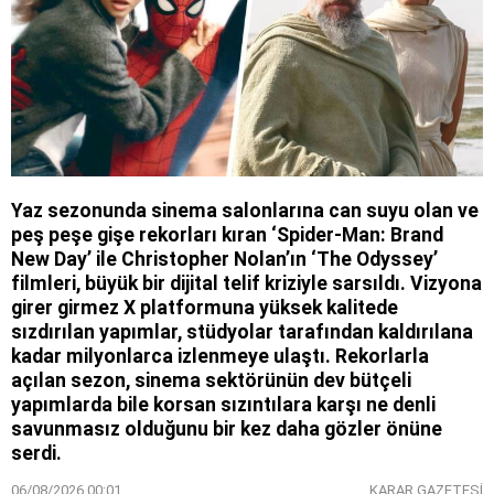
Yaz sezonunda sinema salonlarına can suyu olan ve
peş peşe gişe rekorları kıran ‘Spider-Man: Brand
New Day’ ile Christopher Nolan’ın ‘The Odyssey’
filmleri, büyük bir dijital telif kriziyle sarsıldı. Vizyona
girer girmez X platformuna yüksek kalitede
sızdırılan yapımlar, stüdyolar tarafından kaldırılana
kadar milyonlarca izlenmeye ulaştı. Rekorlarla
açılan sezon, sinema sektörünün dev bütçeli
yapımlarda bile korsan sızıntılara karşı ne denli
savunmasız olduğunu bir kez daha gözler önüne
serdi.
06/08/2026 00:01
KARAR GAZETESİ