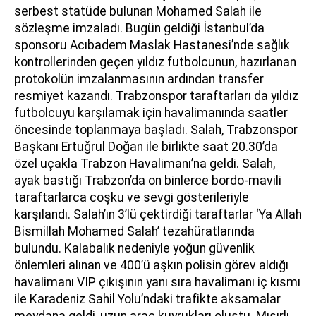
serbest statüde bulunan Mohamed Salah ile
sözleşme imzaladı. Bugün geldiği İstanbul’da
sponsoru Acıbadem Maslak Hastanesi’nde sağlık
kontrollerinden geçen yıldız futbolcunun, hazırlanan
protokolün imzalanmasının ardından transfer
resmiyet kazandı. Trabzonspor taraftarları da yıldız
futbolcuyu karşılamak için havalimanında saatler
öncesinde toplanmaya başladı. Salah, Trabzonspor
Başkanı Ertuğrul Doğan ile birlikte saat 20.30’da
özel uçakla Trabzon Havalimanı’na geldi. Salah,
ayak bastığı Trabzon’da on binlerce bordo-mavili
taraftarlarca coşku ve sevgi gösterileriyle
karşılandı. Salah’ın 3’lü çektirdiği taraftarlar ‘Ya Allah
Bismillah Mohamed Salah’ tezahüratlarında
bulundu. Kalabalık nedeniyle yoğun güvenlik
önlemleri alınan ve 400’ü aşkın polisin görev aldığı
havalimanı VIP çıkışının yanı sıra havalimanı iç kısmı
ile Karadeniz Sahil Yolu’ndaki trafikte aksamalar
meydana geldi, uzun araç kuyrukları oluştu. Mısırlı