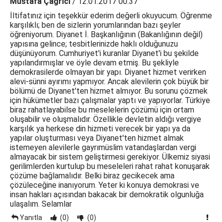
Mustafa Çağrıcı
/ 12.01.2017 00:37
İltifatınız için teşekkür ederim değerli okuyucum. Öğrenme
karşılıklı; ben de sizlerin yorumlarından bazı şeyler
öğreniyorum. Diyanet İ. Başkanlığının (Bakanlığının değil)
yapısına gelince; tesbitlerinizde haklı olduğunuzu
düşünüyorum. Cumhuriyet'i kuranlar Diyanet'i bu şekilde
yapılandırmışlar ve öyle devam etmiş. Bu şekliyle
demokrasilerde olmayan bir yapı. Diyanet hizmet verirken
alevi-sünni ayırımı yapmıyor. Ancak alevilerin çok büyük bir
bölümü de Diyanet'ten hizmet almıyor. Bu sorunu çözmek
için hükümetler bazı çalışmalar yaptı ve yapıyorlar. Türkiye
biraz rahatlayabilse bu meselelerin çözümü için ortam
oluşabilir ve oluşmalıdır. Özellikle devletin aldığı vergiye
karşılık ya herkese din hizmeti verecek bir yapı ya da
yapılar oluşturması veya Diyanet'ten hizmet almak
istemeyen alevilerle gayrımüslim vatandaşlardan vergi
almayacak bir sistem geliştirmesi gerekiyor. Ülkemiz siyasi
gerilimlerden kurtulup bu meseleleri rahat rahat konuşarak
çözüme bağlamalıdır. Belki biraz gecikecek ama
çözüleceğine inanıyorum. Yeter ki konuya demokrasi ve
insan hakları açısından bakacak bir demokratik olgunluğa
ulaşalım. Selamlar
Yanıtla
(0)
(0)