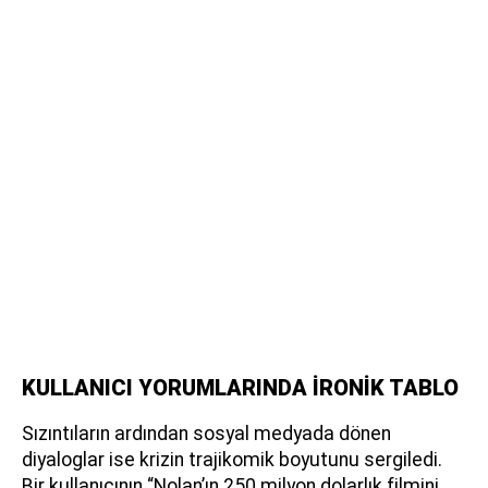
KULLANICI YORUMLARINDA İRONİK TABLO
Sızıntıların ardından sosyal medyada dönen
diyaloglar ise krizin trajikomik boyutunu sergiledi.
Bir kullanıcının “Nolan’ın 250 milyon dolarlık filmini