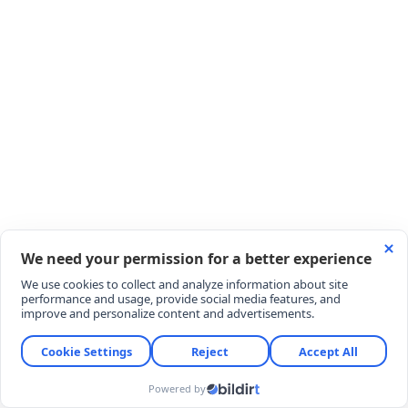
YAZ SİNEMASININ GİŞE DEVLERİ
Salonlara âdeta can suyu olan iki dev yapım, hem
dünyada hem de Türkiye’de rekor üstüne rekor
kırıyor. Marvel’ın yeni halkası ‘Spider-Man: Brand
New Day’, küresel gişede 6 günde 1 milyar dolar