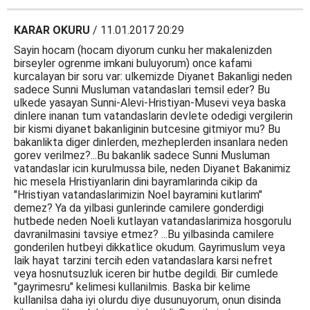
KARAR OKURU
/ 11.01.2017 20:29
Sayin hocam (hocam diyorum cunku her makalenizden
birseyler ogrenme imkani buluyorum) once kafami
kurcalayan bir soru var: ulkemizde Diyanet Bakanligi neden
sadece Sunni Musluman vatandaslari temsil eder? Bu
ulkede yasayan Sunni-Alevi-Hristiyan-Musevi veya baska
dinlere inanan tum vatandaslarin devlete odedigi vergilerin
bir kismi diyanet bakanliginin butcesine gitmiyor mu? Bu
bakanlikta diger dinlerden, mezheplerden insanlara neden
gorev verilmez?...Bu bakanlik sadece Sunni Musluman
vatandaslar icin kurulmussa bile, neden Diyanet Bakanimiz
hic mesela Hristiyanlarin dini bayramlarinda cikip da
"Hristiyan vatandaslarimizin Noel bayramini kutlarim"
demez? Ya da yilbasi gunlerinde camilere gonderdigi
hutbede neden Noeli kutlayan vatandaslarimiza hosgorulu
davranilmasini tavsiye etmez? ...Bu yilbasinda camilere
gonderilen hutbeyi dikkatlice okudum. Gayrimuslum veya
laik hayat tarzini tercih eden vatandaslara karsi nefret
veya hosnutsuzluk iceren bir hutbe degildi. Bir cumlede
"gayrimesru" kelimesi kullanilmis. Baska bir kelime
kullanilsa daha iyi olurdu diye dusunuyorum, onun disinda