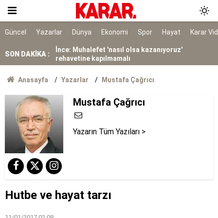
Dedetaş: Teşekkürler Üsküdar, tebrikler Sibel
Başkanım
İnce: Muhalefet 'nasıl olsa kazanıyoruz'
Güncel
Yazarlar
Dünya
Ekonomi
Spor
Hayat
Karar Vi
rehavetine kapılmamalı
SON DAKİKA :
Kendisinin çayını dahi içmedim
Ayrımcılığı hak etmedik
Anasayfa
Yazarlar
Mustafa Çağrıcı
Mustafa Çağrıcı
SURECTE EN KRITIK ASAMA
91 yaşındaki kadın yanarak hayatını kaybetti
Yazarın Tüm Yazıları >
Belediye kursunda öğrendiği meslekle evini
atölyeye dönüştürdü
Gazi ve şehit yakınlarına ilişkin teklif kabul
edildi
Hutbe ve hayat tarzı
11/01/2017 02:08