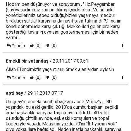
Hocam ben düşünüyor ve soruyorum , "Hz.Peygamber
(sav)yaşadığımız zaman dilimş içinde olsa ..Ve şu anki
yöneticilerimiz sebep olduğu,bizleri yaşamaya mecbur
bıraktığı şartlar karşısına da nasıl tavır takınır dı!?." İnanın
kendi döneminde karşı çıktığı Mekke ileri gelenlere karşı
gösterdiği tavrının aynısını göstermemesi için bir neden
varmı...
Yanıtla
(0)
(0)
Emekli bir vatandaş
/ 29.11.2017 09:51
Allah Efendimiz'in yaşantısını örnek alanlardan eylesin.
Yanıtla
(0)
(0)
apti bey
/ 29.11.2017 07:17
Uruguay’ın önceki cumhurbaşkanı José Mujica’yı... 80
yaşındaki bu eski gerilla, 2010’da cumhurbaşkanı seçildi
ama başkanlık sarayına taşınmayı reddetti. 40 yıldır
oturduğu çiftlik evinde, eşi, eski komşuları ve topal
köpeğiyle yaşadı. Maaşının yüzde 70’ini “İhtiyacım yok”
diye yoksullara bağışladı. Neden inatla başkanlık sarayına