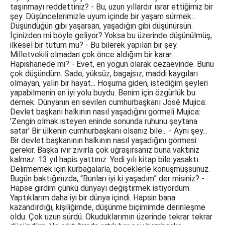
taşınmayı reddettiniz? - Bu, uzun yıllardır ısrar ettiğimiz bir
şey. Düşüncelerimizle uyum içinde bir yaşam sürmek...
Düşündüğün gibi yaşarsan, yaşadığın gibi düşünürsün.
İçinizden mi böyle geliyor? Yoksa bu üzerinde düşünülmüş,
ilkesel bir tutum mu? - Bu bilerek yapılan bir şey.
Milletvekili olmadan çok önce aldığım bir karar.
Hapishanede mi? - Evet, en yoğun olarak cezaevinde. Bunu
çok düşündüm. Sade, yüksüz, bagajsız, maddi kaygıları
olmayan, yalın bir hayat... Hoşuma giden, istediğim şeyleri
yapabilmenin en iyi yolu buydu. Benim için özgürlük bu
demek. Dünyanın en sevilen cumhurbaşkanı José Mujica:
Devlet başkanı halkının nasıl yaşadığını görmeli Mujica:
'Zengin olmak isteyen eninde sonunda ruhunu şeytana
satar' Bir ülkenin cumhurbaşkanı olsanız bile... - Aynı şey...
Bir devlet başkanının halkının nasıl yaşadığını görmesi
gerekir. Başka ıvır zıvırla çok uğraşırsanız buna vaktiniz
kalmaz. 13 yıl hapis yattınız. Yedi yılı kitap bile yasaktı.
Delirmemek için kurbağalarla, böceklerle konuşmuşsunuz.
Bugün baktığınızda, “Bunları iyi ki yaşadım” der misiniz? -
Hapse girdim çünkü dünyayı değiştirmek istiyordum.
Yaptıklarım daha iyi bir dünya içindi. Hapsin bana
kazandırdığı, kişiliğimde, düşünme biçimimde derinleşme
oldu. Çok uzun sürdü. Okuduklarımın üzerinde tekrar tekrar