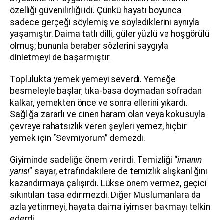
özelliği güvenilirliği idi. Çünkü hayatı boyunca
sadece gerçeği söylemiş ve söylediklerini aynıyla
yaşamıştır. Daima tatlı dilli, güler yüzlü ve hoşgörülü
olmuş; bununla beraber sözlerini saygıyla
dinletmeyi de başarmıştır.
Toplulukta yemek yemeyi severdi. Yemeğe
besmeleyle başlar, tıka-basa doymadan sofradan
kalkar, yemekten önce ve sonra ellerini yıkardı.
Sağlığa zararlı ve dinen haram olan veya kokusuyla
çevreye rahatsızlık veren şeyleri yemez, hiçbir
yemek için “Sevmiyorum” demezdi.
Giyiminde sadeliğe önem verirdi. Temizliği “
imanın
yarısı
” sayar, etrafındakilere de temizlik alışkanlığını
kazandırmaya çalışırdı. Lükse önem vermez, geçici
sıkıntıları tasa edinmezdi. Diğer Müslümanlara da
azla yetinmeyi, hayata daima iyimser bakmayı telkin
ederdi.