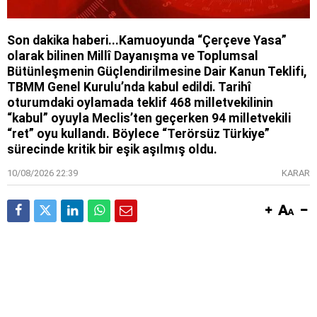
Son dakika haberi...Kamuoyunda “Çerçeve Yasa”
olarak bilinen Millî Dayanışma ve Toplumsal
Bütünleşmenin Güçlendirilmesine Dair Kanun Teklifi,
TBMM Genel Kurulu’nda kabul edildi. Tarihî
oturumdaki oylamada teklif 468 milletvekilinin
“kabul” oyuyla Meclis’ten geçerken 94 milletvekili
“ret” oyu kullandı. Böylece “Terörsüz Türkiye”
sürecinde kritik bir eşik aşılmış oldu.
10/08/2026 22:39
KARAR