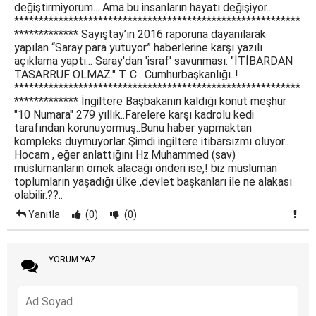
değiştirmiyorum... Ama bu insanların hayatı değişiyor...
**********************************************************
************* Sayıştay’ın 2016 raporuna dayanılarak
yapılan “Saray para yutuyor” haberlerine karşı yazılı
açıklama yaptı... Saray'dan 'israf' savunması: "İTİBARDAN
TASARRUF OLMAZ." T. C . Cumhurbaşkanlığı..!
**********************************************************
************* İngiltere Başbakanın kaldığı konut meşhur
"10 Numara" 279 yıllık..Farelere karşı kadrolu kedi
tarafından korunuyormuş..Bunu haber yapmaktan
kompleks duymuyorlar..Şimdi ingiltere itibarsızmı oluyor..
Hocam , eğer anlattığını Hz.Muhammed (sav)
müslümanların örnek alacağı önderi ise,! biz müslüman
toplumların yaşadığı ülke ,devlet başkanları ile ne alakası
olabilir.??..
Yanıtla
(0)
(0)
YORUM YAZ