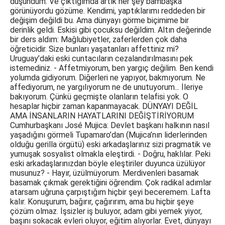
düşündüm. Ve çıktığımda artık her şey bambaşka
görünüyordu gözüme. Kendimi, yaptıklarımı reddeden bir
değişim değildi bu. Ama dünyayı görme biçimime bir
derinlik geldi. Eskisi gibi çocuksu değildim. Altın değerinde
bir ders aldım: Mağlubiyetler, zaferlerden çok daha
öğreticidir. Size bunları yaşatanları affettiniz mi?
Uruguay’daki eski cuntacıların cezalandırılmasını pek
istemediniz. - Affetmiyorum, ben yargıç değilim. Ben kendi
yolumda gidiyorum. Diğerleri ne yapıyor, bakmıyorum. Ne
affediyorum, ne yargılıyorum ne de unutuyorum... İleriye
bakıyorum. Çünkü geçmişte olanların telafisi yok. O
hesaplar hiçbir zaman kapanmayacak. DÜNYAYI DEĞİL
AMA İNSANLARIN HAYATLARINI DEĞİŞTİRİYORUM
Cumhurbaşkanı José Mujica: Devlet başkanı halkının nasıl
yaşadığını görmeli Tupamaro’dan (Mujica’nın liderlerinden
olduğu gerilla örgütü) eski arkadaşlarınız sizi pragmatik ve
yumuşak sosyalist olmakla eleştirdi. - Doğru, haklılar. Peki
eski arkadaşlarınızdan böyle eleştiriler duyunca üzülüyor
musunuz? - Hayır, üzülmüyorum. Merdivenleri basamak
basamak çıkmak gerektiğini öğrendim. Çok radikal adımlar
atarsam uğruna çarpıştığım hiçbir şeyi beceremem. Lafta
kalır. Konuşurum, bağırır, çağırırım, ama bu hiçbir şeye
çözüm olmaz. İşsizler iş buluyor, adam gibi yemek yiyor,
başını sokacak evleri oluyor, eğitim alıyorlar. Evet, dünyayı