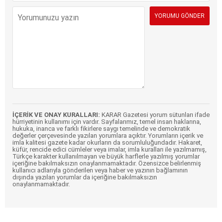
İÇERİK VE ONAY KURALLARI:
KARAR Gazetesi yorum sütunları ifade
hürriyetinin kullanımı için vardır. Sayfalarımız, temel insan haklarına,
hukuka, inanca ve farklı fikirlere saygı temelinde ve demokratik
değerler çerçevesinde yazılan yorumlara açıktır. Yorumların içerik ve
imla kalitesi gazete kadar okurların da sorumluluğundadır. Hakaret,
küfür, rencide edici cümleler veya imalar, imla kuralları ile yazılmamış,
Türkçe karakter kullanılmayan ve büyük harflerle yazılmış yorumlar
içeriğine bakılmaksızın onaylanmamaktadır. Özensizce belirlenmiş
kullanıcı adlarıyla gönderilen veya haber ve yazının bağlamının
dışında yazılan yorumlar da içeriğine bakılmaksızın
onaylanmamaktadır.