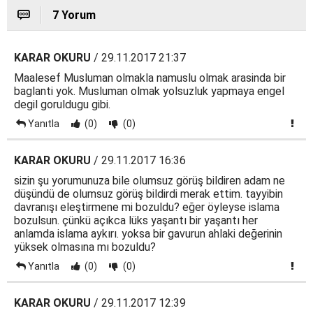
7 Yorum
KARAR OKURU
/ 29.11.2017 21:37
Maalesef Musluman olmakla namuslu olmak arasinda bir
baglanti yok. Musluman olmak yolsuzluk yapmaya engel
degil goruldugu gibi.
Yanıtla
(0)
(0)
KARAR OKURU
/ 29.11.2017 16:36
sizin şu yorumunuza bile olumsuz görüş bildiren adam ne
düşündü de olumsuz görüş bildirdi merak ettim. tayyibin
davranışı eleştirmene mi bozuldu? eğer öyleyse islama
bozulsun. çünkü açıkca lüks yaşantı bir yaşantı her
anlamda islama aykırı. yoksa bir gavurun ahlaki değerinin
yüksek olmasına mı bozuldu?
Yanıtla
(0)
(0)
KARAR OKURU
/ 29.11.2017 12:39