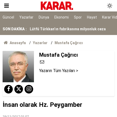
İmamoğlu’ndan ‘çerçeve yasa’ mesajı: Özel’in
kararlılığını destekliyorum
Nefes kesen kovalamaca
Güncel
Yazarlar
Dünya
Ekonomi
Spor
Hayat
Karar Vi
SON DAKİKA :
Lütfü Türkkan’ın fabrikasına milyonluk ceza
Gümrük Birliği ve vize serbestisi tüm tarafların
Anasayfa
Yazarlar
Mustafa Çağrıcı
menfaatine
Konya Kapalı Ceza İnfaz Kurumunda isyan
Mustafa Çağrıcı
iddiası paylaşımlarına soruşturma
Yazarın Tüm Yazıları >
İnsan olarak Hz. Peygamber
29/11/2017 01:07