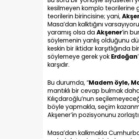
Bu soru bir yönüyle siyaseten y
kesilmeyen komplo teorilerine
teorilerin birincisine; yani,
Akşe
Masa’dan kalktığını varsayıyor
yaramış olsa da
Akşener
’in b
söylemenin yanlış olduğunu düş
keskin bir iktidar karşıtlığında bi
söylemeye gerek yok
Erdoğan
karşıdır.
Bu durumda, “
Madem öyle, Ma
mantıklı bir cevap bulmak daha 
Kılıçdaroğlu’nun seçilemeyece
böyle yapmakla, seçim kazanm
Akşener’in pozisyonunu zorlaştır
Masa’dan kalkmakla Cumhurbaş