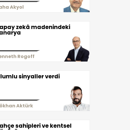
aha Akyol
apay zekâ madenindeki
anarya
enneth Rogoff
lumlu sinyaller verdi
ökhan Aktürk
ahçe sahipleri ve kentsel