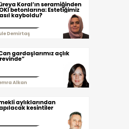
üreya Koral’ın seramiğinden
OKİ betonlarına: Estetiğimiz
asıl kayboldu?
ule Demirtaş
Can gardaşlarımız açlık
revinde”
emra Alkan
mekli aylıklarından
apılacak kesintiler