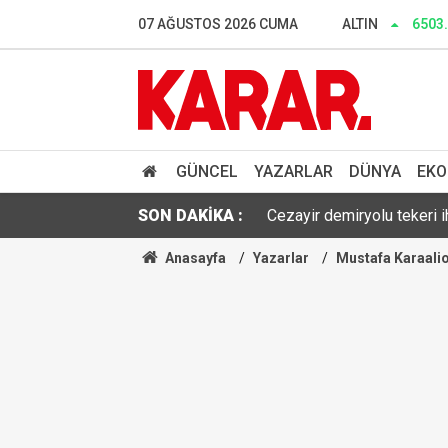
Dalgıçlar bile işin içindey
07 AĞUSTOS 2026 CUMA
ALTIN
6503
SONAR anketinde Yeni Parti 
Tahliye edilen Çaykara’dan
Cezayir demiryolu tekeri 
GÜNCEL
YAZARLAR
DÜNYA
EKO
SON DAKİKA :
Günaydın YENİ Parti Artvin
Anasayfa
Yazarlar
Mustafa Karaali
Çerçeve yasa sonrası Diyan
Dışarıda nefes alınamıyor