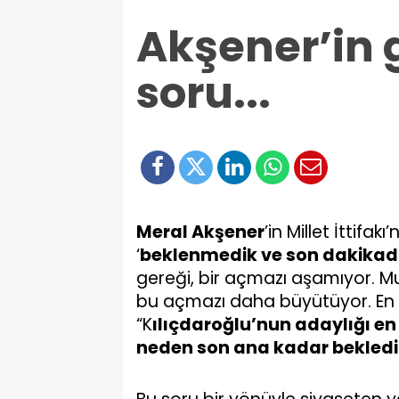
Akşener’in g
soru...
Meral Akşener
’in Millet İttifa
‘
beklenmedik ve son dakikad
gereği, bir açmazı aşamıyor. Mu
bu açmazı daha büyütüyor. En iy
“K
ılıçdaroğlu’nun adaylığı en 
neden son ana kadar bekledi