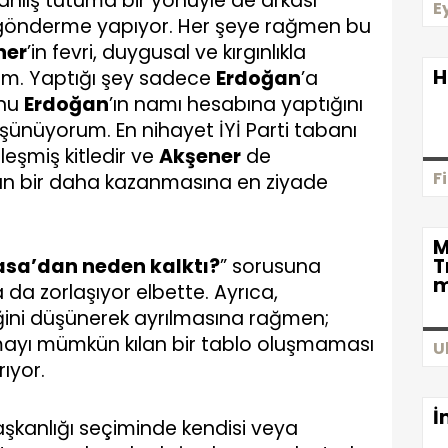
anlış tutuma bir yönüyle de arkası
E
 gönderme yapıyor. Her şeye rağmen bu
ner
’in fevri, duygusal ve kırgınlıkla
H
um. Yaptığı şey sadece
Erdoğan
’a
unu
Erdoğan
’ın namı hesabına yaptığını
ünüyorum. En nihayet İYİ Parti tabanı
rleşmiş kitledir ve
Akşener
de
F
’ın bir daha kazanmasına en ziyade
M
sa’dan neden kalktı?
” sorusuna
T
m
da zorlaşıyor elbette. Ayrıca,
ğini düşünerek ayrılmasına rağmen;
ayı mümkün kılan bir tablo oluşmaması
U
ıyor.
İ
kanlığı seçiminde kendisi veya