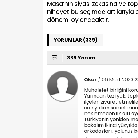
Masa’nın siyasi zekasına ve to
nihayet bu seçimde artılarıyla ek
dönemi oylanacaktır.
YORUMLAR (339)
339 Yorum
Okur
/ 06 Mart 2023 2
Muhalefet birliğini kor
Yarından tezi yok, top
ilçeleri ziyaret etmelile
can yakan sorunlarına 
beklemeden ilk altı ay
Türkiyenin yeniden med
bakalım ikinci yüzyıld
arkadaşları.. yolunuz b