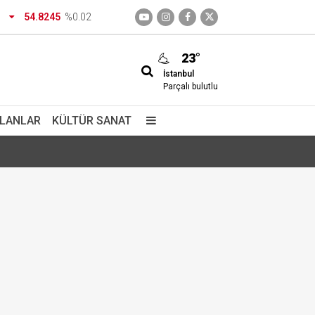
54.8245
%0.02
23°
İstanbul
Parçalı bulutlu
İLANLAR
KÜLTÜR SANAT
izimdir
giç içiyorlar