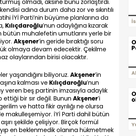
turmuş olmadı, aksine bunu zorlaştırdı.
ndisi adına durum daha zor ve sıkıntılı
zatihi İYİ Parti’nin büyüme planlarına da
İ
a,
Kılıçdaroğlu
’nun adaylığına kızarak
n bütün muhalefetin umutlarını yerle bir
iyor.
Akşener
’in geride bıraktığı soru
O
P
yük olmaya devam edecektir. Çekilme
maz olaylarından birisi olacaktır.
A
ler yaşandığını biliyoruz.
Akşener
’in
başına kalması ve
Kılıçdaroğlu
’nun
 veren beş partinin imzasıyla adaylık
O
 ettiği bir sır değil. Bunun
Akşener
’i
o
rilim ve hatta fikir ayrılığı ne olursa
 makulleşemiyor. İYİ Parti dahil bütün
aşırı şekilde çelişiyor. Birçok formül
Y
layıp en beklenmedik olanına hükmetmek