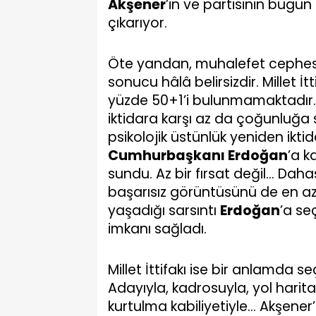
Akşener
’in ve partisinin bugün 
çıkarıyor.
Öte yandan, muhalefet cephes
sonucu hâlâ belirsizdir. Millet İ
yüzde 50+1’i bulunmamaktadır.
iktidara karşı az da çoğunluğa
psikolojik üstünlük yeniden ikti
Cumhurbaşkanı Erdoğan
’a k
sundu. Az bir fırsat değil… Daha
başarısız görüntüsünü de en az
yaşadığı sarsıntı
Erdoğan
’a se
imkanı sağladı.
Millet İttifakı ise bir anlamda
Adayıyla, kadrosuyla, yol harit
kurtulma kabiliyetiyle… Akşener’i