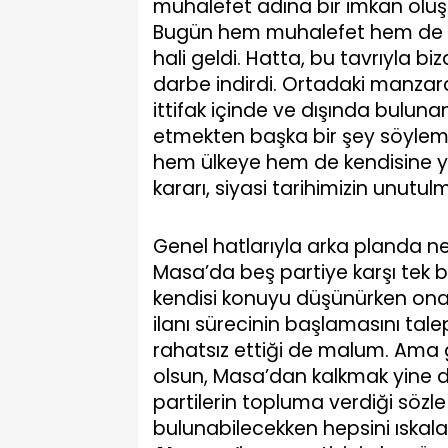
muhalefet adına bir imkan oluş
Bugün hem muhalefet hem de ke
hali geldi. Hatta, bu tavrıyla bi
darbe indirdi. Ortadaki manzar
ittifak içinde ve dışında buluna
etmekten başka bir şey söylem
hem ülkeye hem de kendisine 
kararı, siyasi tarihimizin unutul
Genel hatlarıyla arka planda ne
Masa’da beş partiye karşı tek 
kendisi konuyu düşünürken onay
ilanı sürecinin başlamasını talep
rahatsız ettiği de malum. Ama ge
olsun, Masa’dan kalkmak yine de
partilerin topluma verdiği sözle 
bulunabilecekken hepsini ıska