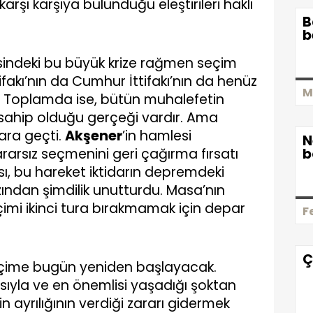
karşı karşıya bulunduğu eleştirileri haklı
B
b
indeki bu büyük krize rağmen seçim
ttifakı’nın da Cumhur İttifakı’nın da henüz
M
 Toplamda ise, bütün muhalefetin
 sahip olduğu gerçeği vardır. Ama
dara geçti.
Akşener
’in hamlesi
N
ararsız seçmenini geri çağırma fırsatı
b
sı, bu hareket iktidarın depremdeki
ından şimdilik unutturdu. Masa’nın
çimi ikinci tura bırakmamak için depar
F
Ç
 seçime bugün yeniden başlayacak.
asıyla ve en önemlisi yaşadığı şoktan
n ayrılığının verdiği zararı gidermek