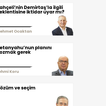
ahçeli’nin Demirtaş’la ilgili
eklentisine iktidar uyar mı?
ehmet Ocaktan
etanyahu’nun planını
ozmak gerek
ehmi Koru
özüm ve seçim