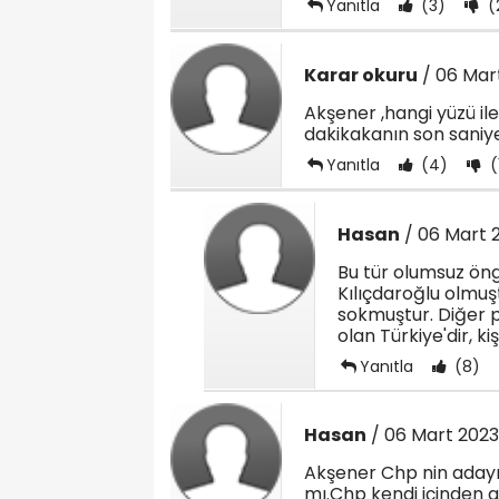
Yanıtla
(3)
(
Karar okuru
/ 06 Mart
Akşener ,hangi yüzü i
dakikakanın son saniye
Yanıtla
(4)
(
Hasan
/ 06 Mart 2
Bu tür olumsuz öng
Kılıçdaroğlu olmuş
sokmuştur. Diğer p
olan Türkiye'dir, kiş
Yanıtla
(8)
Hasan
/ 06 Mart 2023
Akşener Chp nin adayın
mı.Chp kendi içinden 