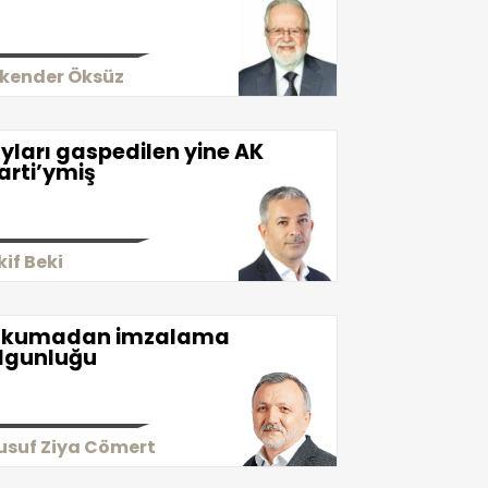
skender Öksüz
yları gaspedilen yine AK
arti’ymiş
kif Beki
kumadan imzalama
lgunluğu
usuf Ziya Cömert