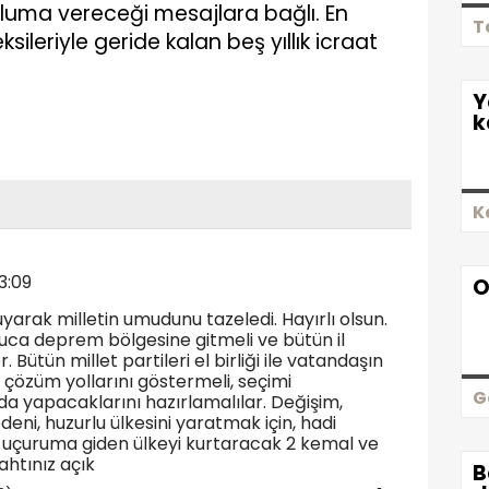
pluma vereceği mesajlara bağlı. En
T
sileriyle geride kalan beş yıllık icraat
Y
k
K
3:09
O
uyarak milletin umudunu tazeledi. Hayırlı olsun.
luca deprem bölgesine gitmeli ve bütün il
r. Bütün millet partileri el birliği ile vatandaşın
çözüm yollarını göstermeli, seçimi
G
da yapacaklarını hazırlamalılar. Değişim,
eni, huzurlu ülkesini yaratmak için, hadi
a uçuruma giden ülkeyi kurtaracak 2 kemal ve
ahtınız açık
B