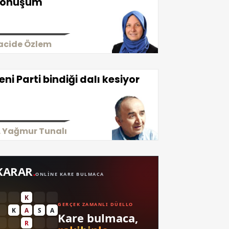
önüşüm
acide Özlem
eni Parti bindiği dalı kesiyor
. Yağmur Tunalı