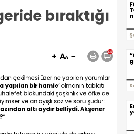
F
eride bıraktığı
T
n
Ş
339
“
g
kı’ndan çekilmesi üzerine yapılan yorumlar
a yapılan bir hamle
’ olmanın tabiatı
S
halefet blokundaki şaşkınlık ve öfke de
imser ve anlayışlı söz ve soru şudur:
E
azından altı aydır belliydi. Akşener
y
?
”