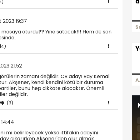
d
2)
 2023 19:37
S
le masaya oturdu?? Yine satacak!!! Hem de son
sinde..
14)
Y
023 21:52
örülerin zamanı değildir. CB adayı Bay Kemal
A
tur. Akşener, kendi kendini kötü bir duruma
artiler, bunu hep dikkate alacaktır. Önemli
iler değildir.
(3)
 14:44
ı mı belirleyecek yoksa ittifakın adayını
aday çıkarırken Aksener'den olur almak