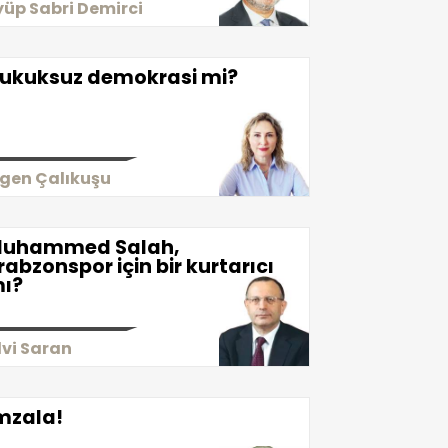
yüp Sabri Demirci
ukuksuz demokrasi mi?
igen Çalıkuşu
uhammed Salah,
rabzonspor için bir kurtarıcı
ı?
lvi Saran
mzala!