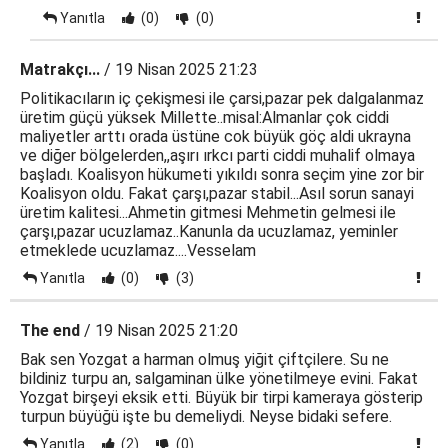
Yanıtla
(0)
(0)
Matrakçı...
/ 19 Nisan 2025 21:23
Politikacıların iç çekişmesi ile çarsi,pazar pek dalgalanmaz
üretim güçü yüksek Millette..misal:Almanlar çok ciddi
maliyetler arttı orada üstüne cok büyük göç aldi ukrayna
ve diğer bölgelerden,,aşırı ırkcı parti ciddi muhalif olmaya
başladı. Koalisyon hükumeti yıkıldı sonra seçim yine zor bir
Koalisyon oldu. Fakat çarşı,pazar stabil...Asıl sorun sanayi
üretim kalitesi...Ahmetin gitmesi Mehmetin gelmesi ile
çarşı,pazar ucuzlamaz..Kanunla da ucuzlamaz, yeminler
etmeklede ucuzlamaz....Vesselam
Yanıtla
(0)
(3)
The end
/ 19 Nisan 2025 21:20
Bak sen Yozgat a harman olmuş yiğit çiftçilere. Su ne
bildiniz turpu an, salgaminan ülke yönetilmeye evini. Fakat
Yozgat birşeyi eksik etti. Büyük bir tirpi kameraya gösterip
turpun büyüğü işte bu demeliydi. Neyse bidaki sefere.
Yanıtla
(2)
(0)