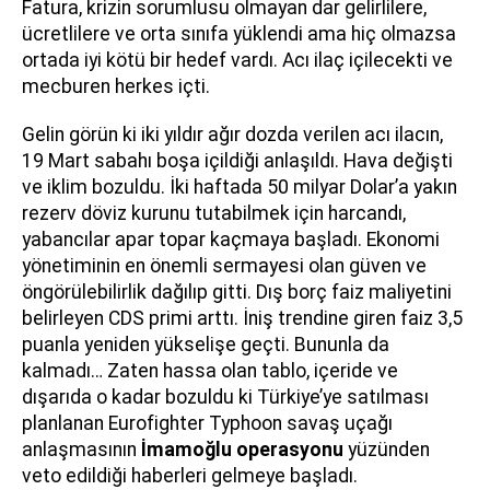
Fatura, krizin sorumlusu olmayan dar gelirlilere,
ücretlilere ve orta sınıfa yüklendi ama hiç olmazsa
ortada iyi kötü bir hedef vardı. Acı ilaç içilecekti ve
mecburen herkes içti.
Gelin görün ki iki yıldır ağır dozda verilen acı ilacın,
19 Mart sabahı boşa içildiği anlaşıldı. Hava değişti
ve iklim bozuldu. İki haftada 50 milyar Dolar’a yakın
rezerv döviz kurunu tutabilmek için harcandı,
yabancılar apar topar kaçmaya başladı. Ekonomi
yönetiminin en önemli sermayesi olan güven ve
öngörülebilirlik dağılıp gitti. Dış borç faiz maliyetini
belirleyen CDS primi arttı. İniş trendine giren faiz 3,5
puanla yeniden yükselişe geçti. Bununla da
kalmadı… Zaten hassa olan tablo, içeride ve
dışarıda o kadar bozuldu ki Türkiye’ye satılması
planlanan Eurofighter Typhoon savaş uçağı
anlaşmasının
İmamoğlu operasyonu
yüzünden
veto edildiği haberleri gelmeye başladı.