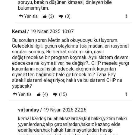
soruyu, bırakın düşünen kimsesi, dinleyen bile
bulamamıştım.
Yanıtla
(3)
(0)
Kemal
/ 19 Nisan 2025 10:07
Bu soruları soran Metin adlı okuyucuyu kutluyorum.
Gelecekle ilgili, günün olaylarına takılmadan, en rasyonel
soruları sormuş. Bu berbat sistemi kim, nasıl
değiştirecekse bir program koymalı. Aynı sistem devam
edecekse ne kıymeti var, ne değişir?.. CHP mesela yargı
kurumlarını nasıl ıslah edecek, ekonomik kurumları
siyasetten bağımsız hale getirecek mi? Taha Bey
sürekli sistemi eleştiriyor, haklı ve bu sistemi CHP ne
yapacak?
Yanıtla
(4)
(15)
vatandaş
/ 19 Nisan 2025 22:26
kemal kardeş bu ahlaksızlardan,kul hakkı,yetim hakkı
y,yenlerden,çalıp çırpanlardan,haksız kazanç elde
edenlerden,hak hukuk tanımayanlardan hesap