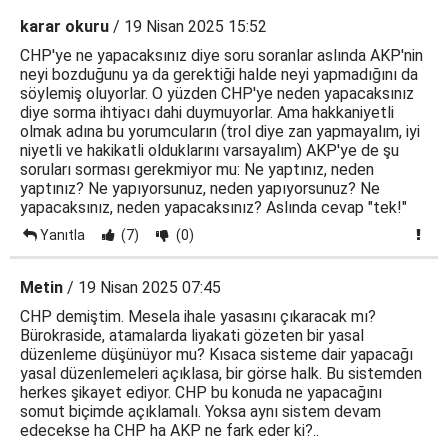
karar okuru
/ 19 Nisan 2025 15:52
CHP'ye ne yapacaksınız diye soru soranlar aslında AKP'nin
neyi bozduğunu ya da gerektiği halde neyi yapmadığını da
söylemiş oluyorlar. O yüzden CHP'ye neden yapacaksınız
diye sorma ihtiyacı dahi duymuyorlar. Ama hakkaniyetli
olmak adına bu yorumcuların (trol diye zan yapmayalım, iyi
niyetli ve hakikatli olduklarını varsayalım) AKP'ye de şu
soruları sorması gerekmiyor mu: Ne yaptınız, neden
yaptınız? Ne yapıyorsunuz, neden yapıyorsunuz? Ne
yapacaksınız, neden yapacaksınız? Aslında cevap "tek!"
Yanıtla
(7)
(0)
Metin
/ 19 Nisan 2025 07:45
CHP demiştim. Mesela ihale yasasını çıkaracak mı?
Bürokraside, atamalarda liyakati gözeten bir yasal
düzenleme düşünüyor mu? Kısaca sisteme dair yapacağı
yasal düzenlemeleri açıklasa, bir görse halk. Bu sistemden
herkes şikayet ediyor. CHP bu konuda ne yapacağını
somut biçimde açıklamalı. Yoksa aynı sistem devam
edecekse ha CHP ha AKP ne fark eder ki?..