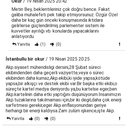
Okur
/ 19 Nisan 2025 20:42
Metin Bey, beklentileriniz çok doğru bence. Fakat
galiba muhalefeti pek takip etmiyorsunuz. Özgür Özel
daha bir kaç gün önceki konuşmasında iktidara
gelirlerse güçlendirilmiş parlementer sistem ile
kuvvetler ayrılığı vb. konularda yapacaklarını
anlatıyordu.
Yanıtla
(1)
(0)
İstanbullu bir okur
/ 19 Nisan 2025 20:25
Akp.siyaset mühendisligi dersini,28 Şubat süreci
ekibindenden daha geçerli vaziyette,veya o sürec
ekibinden daha kurnaz,Akp.ekibi,ki iyide yapsa,kötüde
yapsa,bir alkışçı ve destek ekibi var.Bir başka etki ekibi,o
süreçte kartel medya deniyordu ya,bu kartelse eger,ben
Akp.kartelinin daha etki yaptığını düşünüyorum.İnsanımızın
Akp.tuzaklarına takılmaması için,bir iki degil,daha çok enerji
sarfetmesi gerekir,eger Akp.enflasyonundan geriye
herhangi bir enerji kaldıysa.Zam zulüm işkence,işte Akp.
Yanıtla
(0)
(0)