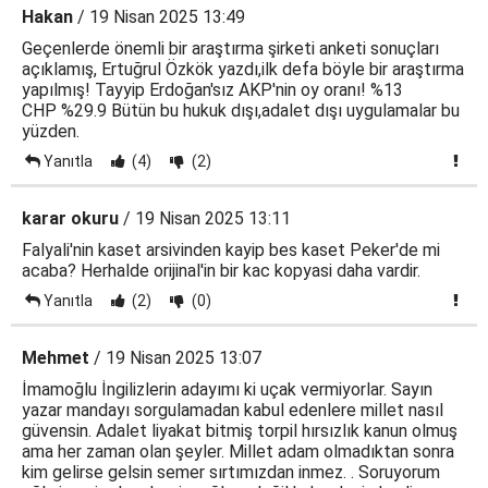
Hakan
/ 19 Nisan 2025 13:49
Geçenlerde önemli bir araştırma şirketi anketi sonuçları
açıklamış, Ertuğrul Özkök yazdı,ilk defa böyle bir araştırma
yapılmış! Tayyip Erdoğan'sız AKP'nin oy oranı! %13
CHP %29.9 Bütün bu hukuk dışı,adalet dışı uygulamalar bu
yüzden.
Yanıtla
(4)
(2)
karar okuru
/ 19 Nisan 2025 13:11
Falyali'nin kaset arsivinden kayip bes kaset Peker'de mi
acaba? Herhalde orijinal'in bir kac kopyasi daha vardir.
Yanıtla
(2)
(0)
Mehmet
/ 19 Nisan 2025 13:07
İmamoğlu İngilizlerin adayımı ki uçak vermiyorlar. Sayın
yazar mandayı sorgulamadan kabul edenlere millet nasıl
güvensin. Adalet liyakat bitmiş torpil hırsızlık kanun olmuş
ama her zaman olan şeyler. Millet adam olmadıktan sonra
kim gelirse gelsin semer sırtımızdan inmez. . Soruyorum