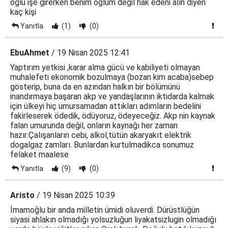
oğlu işe girerken benim oğlum değil hak edeni alın diyen
kaç kişi
Yanıtla
(1)
(0)
EbuAhmet
/ 19 Nisan 2025 12:41
Yaptırım yetkisi ,karar alma gücü ve kabiliyeti olmayan
muhalefeti ekonomik bozulmaya (bozan kim acaba)sebep
gösterip, buna da en azından halkın bir bölümünü
inandırmaya başaran akp ve yandaşlarının iktidarda kalmak
için ülkeyi hiç umursamadan attıkları adımların bedelini
fakirleserek ödedik, ödüyoruz, ödeyeceğiz. Akp nin kaynak
falan umurunda değil, onların kaynağı her zaman
hazır:Çalışanların cebi, alkol,tütün akaryakıt elektrik
dogalgaz zamları. Bunlardan kurtulmadikca sonumuz
felaket maalese
Yanıtla
(9)
(0)
Aristo
/ 19 Nisan 2025 10:39
İmamoğlu bir anda milletin ümidi oluverdi. Dürüstlüğün
siyasi ahlakın olmadığı yolsuzluğun liyakatsizlugin olmadığı