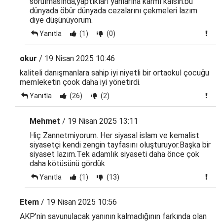
sorulmasında,yaptıkları yanlarına karmı kalsın.bu
dünyada öbür dünyada cezalarını çekmeleri lazım
diye düşünüyorum.
Yanıtla
(1)
(0)
okur
/ 19 Nisan 2025 10:46
kaliteli danışmanlara sahip iyi niyetli bir ortaokul çocuğu
memleketin çook daha iyi yönetirdi.
Yanıtla
(26)
(2)
Mehmet
/ 19 Nisan 2025 13:11
Hiç Zannetmiyorum. Her siyasal islam ve kemalist
siyasetçi kendi zengin tayfasını oluşturuyor.Başka bir
siyaset lazım.Tek adamlık siyaseti daha önce çok
daha kötüsünü gördük
Yanıtla
(1)
(13)
Etem
/ 19 Nisan 2025 10:56
AKP’nin savunulacak yanının kalmadığının farkında olan