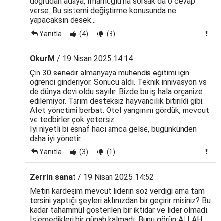
doğrudan adaya, İmamoğlu'na sorsak da o cevap
verse. Bu sistemi değiştirme konusunda ne
yapacaksın desek...
Yanıtla
(4)
(3)
OkurM
/ 19 Nisan 2025 14:14
Çin 30 senedir almanyaya muhendis eğitimi için
öğrenci ginderiyor. Sonucu aldı. Teknik innivasyon vs
de dünya devi oldu sayılır. Bizde bu iş hala organize
edilemiyor. Tarım desteksiz hayvancılık bitirildi gibi.
Afet yönetimi berbat. Otel yangınını gördük, mevcut
ve tedbirler çok yetersiz.
Iyi niyetli bi esnaf hacı amca gelse, bugünkünden
daha iyi yönetir.
Yanıtla
(3)
(1)
Zerrin sanat
/ 19 Nisan 2025 14:52
Metin kardeşim mevcut liderin söz verdiği ama tam
tersini yaptığı şeyleri aklınızdan bir geçirir misiniz? Bu
kadar tahammül gösterilen bir iktidar ve lider olmadı.
İşlemedikleri bir günah kalmadı. Bunu görün ALLAH