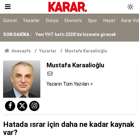
7 gün 7 gece hiç durmadan döndüler
YENİ Partili Günaydın'dan Beşikçioğlu'na tepki
Güncel
Yazarlar
Dünya
Ekonomi
Spor
Hayat
Karar Vi
SON DAKİKA :
Yeni YHT hattı 2028’de hizmete girecek
RTÜK’ten ATV’ye 8 milyon TL ceza
Anasayfa
Yazarlar
Mustafa Karaalioğlu
YENİ Parti Manisa İl Başkanı İlksen Özalper
Mustafa Karaalioğlu
tutuklandı
Yazarın Tüm Yazıları >
Hatada ısrar için daha ne kadar kaynak
var?