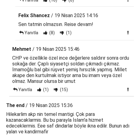
Yanıtla
(10)
(0)
Felix Shancez
/ 19 Nisan 2025 14:16
Sen tatmin olmazsın. Reise devam!
Yanıtla
(8)
(1)
Mehmet
/ 19 Nisan 2025 15:46
CHP ve özellikle özel ince değerlere saldırır sonra ordu
sokağa der. Çaplı siyasetçi soldan çıkmadı çıkmaz.
İmamoğlu bal gibi rüşvet yemiş hırsızlık yapmış. Millet
akape den kurtulmak istiyor ama bu imam veya özel
olmaz. Mansur olursa bir umut
Yanıtla
(1)
(15)
The end
/ 19 Nisan 2025 15:36
Hilekarlim akp nin temel mantigi. Çok para
kazanacaklarmis. Bu bu parayla İslam'a hizmet
edeceklermis. Eee saf dindarlar böyle ikna edilir. Bunun adı
yalan ve kandirmafir