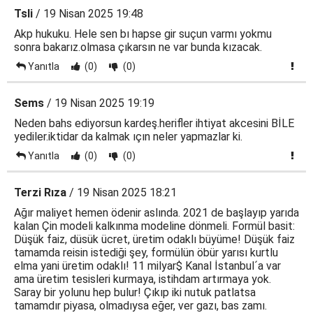
Tsli
/ 19 Nisan 2025 19:48
Akp hukuku. Hele sen bı hapse gir suçun varmı yokmu
sonra bakarız.olmasa çıkarsın ne var bunda kızacak.
Yanıtla
(0)
(0)
Sems
/ 19 Nisan 2025 19:19
Neden bahs ediyorsun kardeş.herifler ihtiyat akcesini BİLE
yediler.iktidar da kalmak ıçın neler yapmazlar ki.
Yanıtla
(0)
(0)
Terzi Rıza
/ 19 Nisan 2025 18:21
Ağır maliyet hemen ödenir aslında. 2021 de başlayıp yarıda
kalan Çin modeli kalkınma modeline dönmeli. Formül basit:
Düşük faiz, düsük ücret, üretim odaklı büyüme! Düşük faiz
tamamda reisin istediği şey, formülün öbür yarısı kurtlu
elma yani üretim odaklı! 11 milyar$ Kanal İstanbul´a var
ama üretim tesisleri kurmaya, istihdam artırmaya yok.
Saray bir yolunu hep bulur! Çıkıp iki nutuk patlatsa
tamamdır piyasa, olmadıysa eğer, ver gazı, bas zamı.