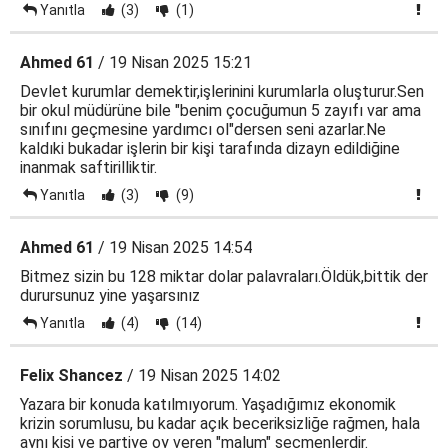
Yanıtla
(3)
(1)
Ahmed 61
/ 19 Nisan 2025 15:21
Devlet kurumlar demektir,işlerinini kurumlarla oluşturur.Sen
bir okul müdürüne bile "benim çocuğumun 5 zayıfı var ama
sınıfını geçmesine yardımcı ol"dersen seni azarlar.Ne
kaldıki bukadar işlerin bir kişi tarafında dizayn edildiğine
inanmak saftirilliktir.
Yanıtla
(3)
(9)
Ahmed 61
/ 19 Nisan 2025 14:54
Bitmez sizin bu 128 miktar dolar palavraları.Öldük,bittik der
durursunuz yine yaşarsınız
Yanıtla
(4)
(14)
Felix Shancez
/ 19 Nisan 2025 14:02
Yazara bir konuda katılmıyorum. Yaşadığımız ekonomik
krizin sorumlusu, bu kadar açık beceriksizliğe rağmen, hala
aynı kişi ve partiye oy veren "malum" seçmenlerdir.