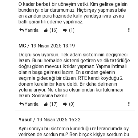
O kadar berbat bir uöneyim vatki. Kim gelirse gelsin
bundan iyi olur durumumuz. Hiçbirşey yapmasa bile
en azından para hazinede kalır yandaşa ıvıra zıvıra
ballı garantili ödeme yapılmaz.
Yanıtla
(16)
(1)
MC
/ 19 Nisan 2025 13:19
Doğru söylüyorsun. Tek adam sisteminin değişmesi
lazım. Bunu herhalde sistemi getiren ve diktatörlüğe
doğru giden mevcut iktidar yapmaz. Yapma ihtimali
olanın başa gelmesi lazım. En azından gelenin
seçimle gideceği bir düzen. RTE kendi koyduğu 2
dönem kuralınıbir kere deldi. Bir daha delmenin
yolunu arıyor. Ne olursa olsun ondan kurtulunması
lazım. Sonrasına bakılır.
Yanıtla
(17)
(0)
Yusuf
/ 19 Nisan 2025 16:32
Aynı soruyu bu sistemin kurulduğu referandumda oy
verirken de sordun mu? Ben birçok kişiye sordum bu