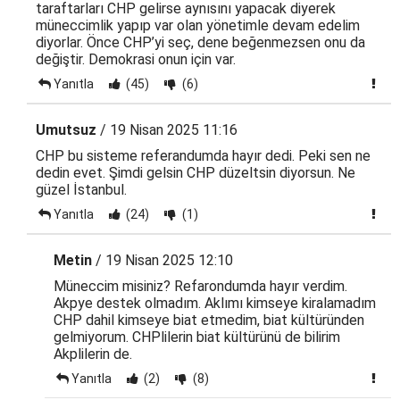
taraftarları CHP gelirse aynısını yapacak diyerek
müneccimlik yapıp var olan yönetimle devam edelim
diyorlar. Önce CHP’yi seç, dene beğenmezsen onu da
değiştir. Demokrasi onun için var.
Yanıtla
(45)
(6)
Umutsuz
/ 19 Nisan 2025 11:16
CHP bu sisteme referandumda hayır dedi. Peki sen ne
dedin evet. Şimdi gelsin CHP düzeltsin diyorsun. Ne
güzel İstanbul.
Yanıtla
(24)
(1)
Metin
/ 19 Nisan 2025 12:10
Müneccim misiniz? Refarondumda hayır verdim.
Akpye destek olmadım. Aklımı kimseye kiralamadım
CHP dahil kimseye biat etmedim, biat kültüründen
gelmiyorum. CHPlilerin biat kültürünü de bilirim
Akplilerin de.
Yanıtla
(2)
(8)