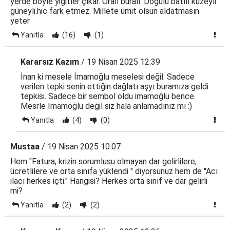
yerde böyle yiğitler çıkar. Oralı buralı. Doğulu batılı kuzeyli
güneyli.hic fark etmez. Millete ümit olsun aldatmasın
yeter
Yanıtla
(16)
(1)
Kararsız Kazım
/ 19 Nisan 2025 12:39
İnan ki mesele İmamoğlu meselesi değil. Sadece
verilen tepki senin ettiğin dağlatı aşyı buramıza geldi
tepkisi. Sadece bir sembol oldu imamoğlu bence.
Mesrle İmamoğlu değil siz hala anlamadınız mı :)
Yanıtla
(4)
(0)
Mustaa
/ 19 Nisan 2025 10:07
Hem "Fatura, krizin sorumlusu olmayan dar gelirlilere,
ücretlilere ve orta sınıfa yüklendi " diyorsunuz hem de "Acı
ilacı herkes içti." Hangisi? Herkes orta sınıf ve dar gelirli
mi?
Yanıtla
(2)
(2)