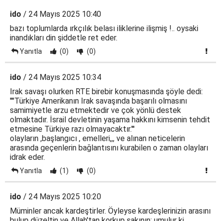
ido
/ 24 Mayıs 2025 10:40
bazı toplumlarda ırkçılık belası iliklerine ilişmiş !.. oysaki
inandıkları din şiddetle ret eder.
Yanıtla
(0)
(0)
ido
/ 24 Mayıs 2025 10:34
Irak savaşı olurken RTE birebir konuşmasında şöyle dedi:
''''Türkiye Amerikanın Irak savaşında başarılı olmasını
samimiyetle arzu etmektedir ve çok yönlü destek
olmaktadır. İsrail devletinin yaşama hakkını kimsenin tehdit
etmesine Türkiye razı olmayacaktır.'''
olayların ,başlangıcı , emelleri,,, ve alınan neticelerin
arasında geçenlerin bağlantısını kurabilen o zaman olayları
idrak eder.
Yanıtla
(1)
(0)
ido
/ 24 Mayıs 2025 10:20
Müminler ancak kardeştirler. Öyleyse kardeşlerinizin arasını
bulup düzeltin ve Allah'tan korkup sakının; umulur ki