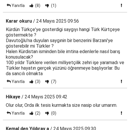
Yanıtla
(8)
(1)
Karar okuru
/ 24 Mayıs 2025 09:56
Kürdün Türkçe'ye gosterdigi saygıyı hangi Türk Kürtçeye
göstermekte ?
Davutoğlu'na duyulan saygınin bir benzerini Barzani'ye
gösterebilir mi Türkler ?
Halen Kürdistan isminden bile imtina edenlerle nasıl barış
konusulacak?
100 yıldır Türklere verilen milliyetçilik zehri işe yaramadı ve
Türkler hayatın gerçek yüzünü öğrenmeye başlıyorlar. Bu
da sancılı olmakta
Yanıtla
(3)
(7)
Hikaye
/ 24 Mayıs 2025 09:42
Olur olur, Orda ilk tesis kurmakta size nasip olur umarım.
Yanıtla
(2)
(0)
Kemal den Yıldıray a
/ 24 Mayıs 2025 09:30