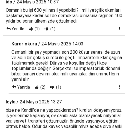
ido
/ 24 Mayıs 2025 10:37
Osmanlı bu işi 600 yıl nasıl yapabildi? ; milliyetçilik akımları
başlamayana kadar sözde demokrasi olmasına rağmen 100
yıldır bu sorun ülkemizde çözülmedi.
Yanıtla
(1)
(1)
Karar okuru
/ 24 Mayıs 2025 14:03
Osmanlı bir şey yapmadı; son 200 küsur senesi de uzun
ve acılı bir çöküş süreci ile geçti. İmparatorluklar çağına
takılmamak gerek! Dünya ve koşullar değiştikçe
toplumlar da değişir. Gerçekte ise imparatorluk dönemi
biter, sanayi devrimi olur, milli uyanışlar, dini ümmetlerin
yerini alır.
Yanıtla
(2)
(1)
leyla
/ 24 Mayıs 2025 13:27
bize ne Kandil'de ne yapacaklarıdan? kiraları ödeyemiyoruz,
iş yerlerimiz kapanıyor, ev sahibi asla olamayacak milyonlar
var, servet transferi gözümüzün önünde yaşanıyor, eğitim
bitmiş halde. Oğur da kayak yapabilir miyiz acaba diye sanki