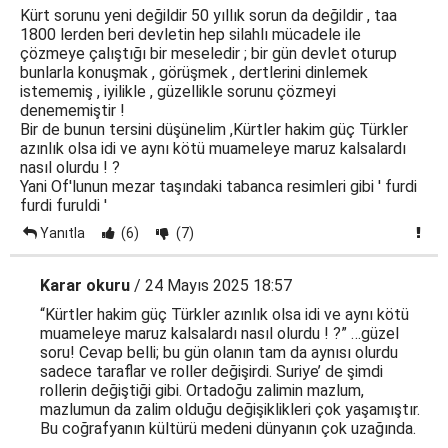
Kürt sorunu yeni değildir 50 yıllık sorun da değildir , taa
1800 lerden beri devletin hep silahlı mücadele ile
çözmeye çalıştığı bir meseledir ; bir gün devlet oturup
bunlarla konuşmak , görüşmek , dertlerini dinlemek
istememiş , iyilikle , güzellikle sorunu çözmeyi
denememiştir !
Bir de bunun tersini düşünelim ,Kürtler hakim güç Türkler
azınlık olsa idi ve aynı kötü muameleye maruz kalsalardı
nasıl olurdu ! ?
Yani Of'lunun mezar taşındaki tabanca resimleri gibi ' furdi
furdi furuldi '
Yanıtla
(6)
(7)
Karar okuru
/ 24 Mayıs 2025 18:57
“Kürtler hakim güç Türkler azınlık olsa idi ve aynı kötü
muameleye maruz kalsalardı nasıl olurdu ! ?” …güzel
soru! Cevap belli; bu gün olanın tam da aynısı olurdu
sadece taraflar ve roller değişirdi. Suriye’ de şimdi
rollerin değiştiği gibi. Ortadoğu zalimin mazlum,
mazlumun da zalim olduğu değişiklikleri çok yaşamıştır.
Bu coğrafyanın kültürü medeni dünyanın çok uzağında.