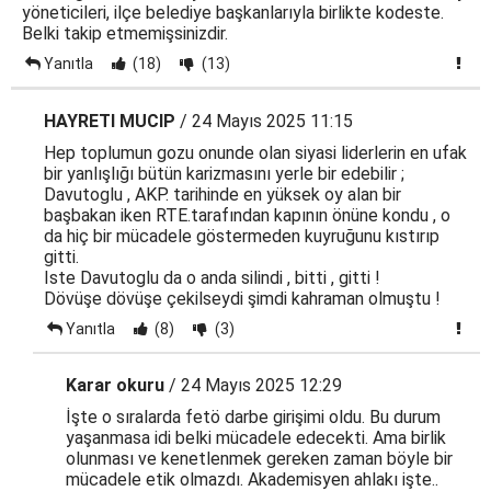
yöneticileri, ilçe belediye başkanlarıyla birlikte kodeste.
Belki takip etmemişsinizdir.
Yanıtla
(18)
(13)
HAYRETI MUCIP
/ 24 Mayıs 2025 11:15
Hep toplumun gozu onunde olan siyasi liderlerin en ufak
bir yanlışlığı bütün karizmasını yerle bir edebilir ;
Davutoglu , AKP. tarihinde en yüksek oy alan bir
başbakan iken RTE.tarafından kapının önüne kondu , o
da hiç bir mücadele göstermeden kuyruğunu kıstırıp
gitti.
Iste Davutoglu da o anda silindi , bitti , gitti !
Dövüşe dövüşe çekilseydi şimdi kahraman olmuştu !
Yanıtla
(8)
(3)
Karar okuru
/ 24 Mayıs 2025 12:29
İşte o sıralarda fetö darbe girişimi oldu. Bu durum
yaşanmasa idi belki mücadele edecekti. Ama birlik
olunması ve kenetlenmek gereken zaman böyle bir
mücadele etik olmazdı. Akademisyen ahlakı işte..