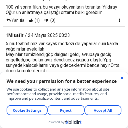
100 yıl sonra filan, bu yazıyı okuyanların torunları Yıldıray
Oğur un anlatmaya çaliştığı ortamı belki görebilir
Yanıtla
(1)
(0)
1Misafir
/ 24 Mayıs 2025 08:23
5 müteahhitimiz var kayak merkezi de yaparlar suni karda
yağdırırlar evelallah
Mayınlar temizlendi,göç dalgası geldi, avrupaya geciş
engelledi,isçi bulamayız dendi,ucuz işgücü oluştu.Ypg
suriyede,kalacaklarmı veya gideceklermi bence hayır.Orta
doğu komple değişti.
Yanıtla
(4)
(0)
Halil Akıncı
/ 24 Mayıs 2025 08:15
Sayın Davuutoğlu’nun her kesim tarafından saygı görmesi ,
değişik gruplarla iletişim kurabilmesi sevindirici.
Ancak bu ziyareti ile somut olarak ne elde etmeyi
amaçladığı ve ne elde ettiği hakkında bir başka yazınızda
bilgi verebilir misiniz?