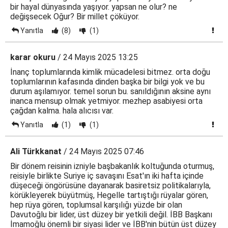
bir hayal dünyasında yaşıyor. yapsan ne olur? ne
değişsecek Oğur? Bir millet çöküyor.
Yanıtla
(8)
(1)
karar okuru
/ 24 Mayıs 2025 13:25
İnanç toplumlarında kimlik mücadelesi bitmez. orta doğu
toplumlarının kafasında dinden başka bir bilgi yok ve bu
durum aşılamıyor. temel sorun bu. sanıldığının aksine aynı
inanca mensup olmak yetmiyor. mezhep asabiyesi orta
çağdan kalma. hala alıcısı var.
Yanıtla
(1)
(1)
Ali Türkkanat
/ 24 Mayıs 2025 07:46
Bir dönem reisinin izniyle başbakanlık koltuğunda oturmuş,
reisiyle birlikte Suriye iç savaşını Esat'ın iki hafta içinde
düşeceği öngörüsüne dayanarak basiretsiz politikalarıyla,
körükleyerek büyütmüş, Hegelle tartıştığı rüyalar gören,
hep rüya gören, toplumsal karşılığı yüzde bir olan
Davutoğlu bir lider, üst düzey bir yetkili değil. İBB Başkanı
İmamoğlu önemli bir siyasi lider ve İBB'nin bütün üst düzey