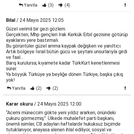
Yanıtla
(3)
(4)
Bilal
/ 24 Mayıs 2025 12:05
Güzel verimli bir gezi gözlem.
Gerçekten; Mhp gençleri Irak Kerkük Erbil gezisine götürüp
ayaklarını yere bastırmalı.
Bu görüntüler güzel amma kaypak değişken ve yanıltıcı.
Artık bölgeye İsrail bütün gücü ve şeytani unsurlarıyla girdi
ve faal…
Barış kurulursa; kıyamete kadar TürkKürt kenetlenmesi
sürer.
Ya böyyük Türküye ya beyliğe dönen Türkiye, başka çıkış
yok!
Yanıtla
(2)
(2)
Karar okuru
/ 24 Mayıs 2025 12:00
“Acemi müneccim gökte yeni yıldız ararken, önündeki
çukuru görmezmiş”. Ülkede muhalefet parti başkanı,
önemli isimler, CB adayları haftalardır hukuksuz biçimde
tutuklanıyor, anayasa alenen ihlal ediliyor, sosyal ve