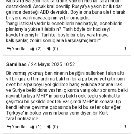
Mustafa Barzani Irak’ta krallık varken Rus’lar tarafından
desteklendi. Ancak kral devrilip Rusya’ya yakın bir iktidar
gelince desteği ABD devraldı . Böyle ona buna alet olarak
bir yere varılmayacağının iyi bir örneğidir.
“hangi istiklal vardır ki ecnebilerin nasihatiyle, ecnebilerin
planlarıyla yükseltilebilsin? Tarih böyle bir hadiseyi
kaydetmemiştir. Tarihte, böyle bir olay yaratmaya
kalkışanlar, zehirli sonuçlarla karşılaşmışlardır”
Yanıtla
(2)
(0)
Samilhas
/ 24 Mayıs 2025 10:52
Bir varmış yokmuş ben ninenin beşiğini sallarken falan altı
yıl bir güz gittim ardıma baktım bir arpa boyu yol gitmişim
evet bir arpa boyu yol gidilirse barış yolunda zor ana Irak
ve Suriye belki daha vasfını çıkarda varış olur zor ama belki
nayınıbtarlaya MHP' in sürdü baktı oek tepki yoknhatta
şaşırtıcı bir şekilde destek var şimdi MHP' in kenara itip
kendi lehine çevirme çabasında belki bu sefer olur eğer
Tğrkşye' in bölüp yarısını bana verin diyen bir Kürt
tarafınolnaz ise
Yanıtla
(1)
(0)