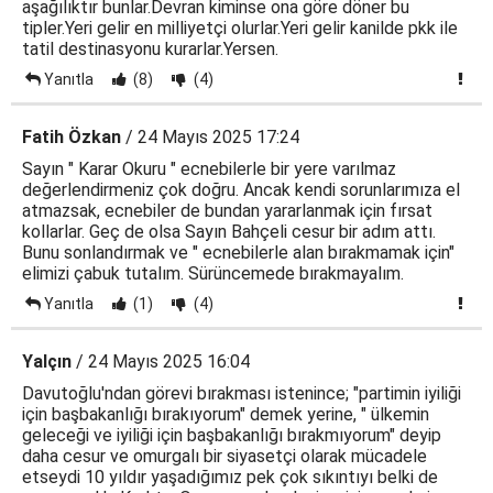
aşağılıktır bunlar.Devran kiminse ona göre döner bu
tipler.Yeri gelir en milliyetçi olurlar.Yeri gelir kanilde pkk ile
tatil destinasyonu kurarlar.Yersen.
Yanıtla
(8)
(4)
Fatih Özkan
/ 24 Mayıs 2025 17:24
Sayın " Karar Okuru " ecnebilerle bir yere varılmaz
değerlendirmeniz çok doğru. Ancak kendi sorunlarımıza el
atmazsak, ecnebiler de bundan yararlanmak için fırsat
kollarlar. Geç de olsa Sayın Bahçeli cesur bir adım attı.
Bunu sonlandırmak ve " ecnebilerle alan bırakmamak için"
elimizi çabuk tutalım. Sürüncemede bırakmayalım.
Yanıtla
(1)
(4)
Yalçın
/ 24 Mayıs 2025 16:04
Davutoğlu'ndan görevi bırakması istenince; "partimin iyiliği
için başbakanlığı bırakıyorum" demek yerine, " ülkemin
geleceği ve iyiliği için başbakanlığı bırakmıyorum" deyip
daha cesur ve omurgalı bir siyasetçi olarak mücadele
etseydi 10 yıldır yaşadığımız pek çok sıkıntıyı belki de