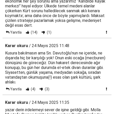
ekonomik her şey sorunlu ama yazarımız “Kandilde Kayak
merkezi” hayal ediyor. Ülkede temel medeni alanlar
çökerken Kürt sorunu halledilecek sanmak aklı kenara
koymaktır; ama daha önce de böyle yapmışlardı. Maksat
çizilen stratejiyi pazarlamak yoksa gelişme, medeniyet
değil esas dert.
Yanıtla
(14)
(1)
Karar okuru
/ 24 Mayıs 2025 11:48
Kusura bakılmasın ama Sn. Davutoğlu’nun ne içeride, ne
dışarıda hiç bir karşılığı yok! Onun eski ocağa (mecburen)
dönüşünü de göreceğiz. Dün hakaret derecesinde ağır
konuşup, bu gün her durumda el-etek divan duranlar gibi.
Siyasetten, günlük yaşama, medyadan sokağa, sıradan
vatandaştan okumuşuna(!) esas olan şark kültürü, şark
ahlakı.
Yanıtla
(4)
(3)
Karar okuru
/ 24 Mayıs 2025 11:35
yazar derin irdelemeyi sever de işine geldiği gibi. Molla