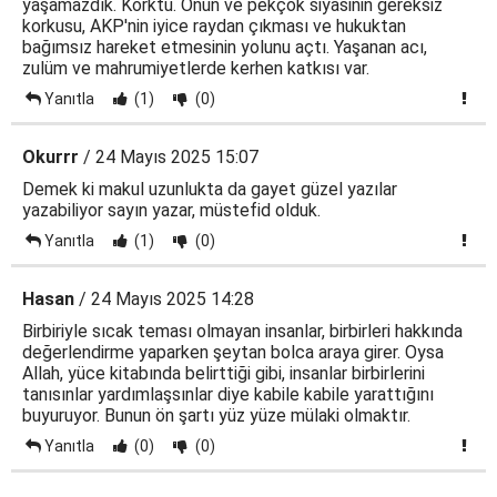
yaşamazdık. Korktu. Onun ve pekçok siyasinin gereksiz
korkusu, AKP'nin iyice raydan çıkması ve hukuktan
bağımsız hareket etmesinin yolunu açtı. Yaşanan acı,
zulüm ve mahrumiyetlerde kerhen katkısı var.
Yanıtla
(1)
(0)
Okurrr
/ 24 Mayıs 2025 15:07
Demek ki makul uzunlukta da gayet güzel yazılar
yazabiliyor sayın yazar, müstefid olduk.
Yanıtla
(1)
(0)
Hasan
/ 24 Mayıs 2025 14:28
Birbiriyle sıcak teması olmayan insanlar, birbirleri hakkında
değerlendirme yaparken şeytan bolca araya girer. Oysa
Allah, yüce kitabında belirttiği gibi, insanlar birbirlerini
tanısınlar yardımlaşsınlar diye kabile kabile yarattığını
buyuruyor. Bunun ön şartı yüz yüze mülaki olmaktır.
Yanıtla
(0)
(0)