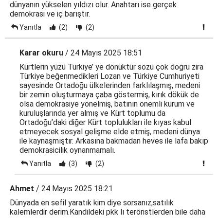
dünyanın yükselen yıldızı olur. Anahtarı ise gerçek
demokrasi ve iç barıştır.
Yanıtla
(2)
(2)
Karar okuru
/ 24 Mayıs 2025 18:51
Kürtlerin yüzü Türkiye’ ye dönüktür sözü çok doğru zira
Türkiye beğenmedikleri Lozan ve Türkiye Cumhuriyeti
sayesinde Ortadoğu ülkelerinden farklılaşmış, medeni
bir zemin oluşturmaya çaba göstermiş, kırık dökük de
olsa demokrasiye yönelmiş, batının önemli kurum ve
kuruluşlarında yer almış ve Kürt toplumu da
Ortadoğu’daki diğer Kürt toplulukları ile kıyas kabul
etmeyecek sosyal gelişme elde etmiş, medeni dünya
ile kaynaşmıştır. Arkasına bakmadan heves ile lafa bakıp
demokrasicilik oynanmamalı.
Yanıtla
(3)
(2)
Ahmet
/ 24 Mayıs 2025 18:21
Dünyada en sefil yaratık kim diye sorsanız,satılık
kalemlerdir derim.Kandildeki pkk lı teröristlerden bile daha