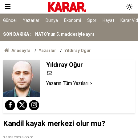
Suça sürüklenen çocuklara ilişkin kanun teklifi
yasalaştı
Siyasi hesaplaşmayı ailelere kadar uzatmak
Güncel
Yazarlar
Dünya
Ekonomi
Spor
Hayat
Karar Vi
acizliktir
SON DAKİKA :
NATO’nun 5. maddesiyle aynı
Menderes Belediye Başkanı Çiçek görevden
Anasayfa
Yazarlar
Yıldıray Oğur
uzaklaştırıldı
Teröristlere gösterilen toleransın onda birini
Yıldıray Oğur
beklerdim
Yazarın Tüm Yazıları >
Kandil kayak merkezi olur mu?
24/05/2025 00:01