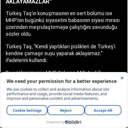
AKLAYAMAZLAR”
Türkeş Taş’ın konuşmasının en sert bölümü ise
MHP’nin bugünkü siyasetini babasının siyasi mirası
üzerinden meşrulaştırmaya çalıştığını savunduğu
sözler oldu.
Türkeş Taş, “Kendi yaptıkları pislikleri de Türkeş’i
kendine çamaşır suyu yaparak aklayamaz.”
ifadelerini kullandı.
Bu sözler üzerine MHP Sakarya Milletvekili
Muhammed Levent Bülbül sert tepki gösterdi.
BÜLBÜL: “SEN AĞZINI TOPLA, PİSLİK
SENSİN”
Bülbül, Türkeş Taş’a,“Sen ağzını topla, pislik sensin.
MHP Lideri’nin yaptıklarına pislik diyemezsin.” diye
karşılık verdi.