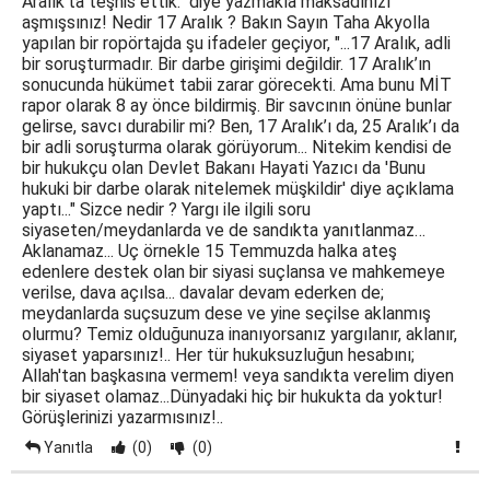
Aralık’ta teşhis ettik." diye yazmakla maksadınızı
aşmışsınız! Nedir 17 Aralık ? Bakın Sayın Taha Akyolla
yapılan bir ropörtajda şu ifadeler geçiyor, "...17 Aralık, adli
bir soruşturmadır. Bir darbe girişimi değildir. 17 Aralık’ın
sonucunda hükümet tabii zarar görecekti. Ama bunu MİT
rapor olarak 8 ay önce bildirmiş. Bir savcının önüne bunlar
gelirse, savcı durabilir mi? Ben, 17 Aralık’ı da, 25 Aralık’ı da
bir adli soruşturma olarak görüyorum... Nitekim kendisi de
bir hukukçu olan Devlet Bakanı Hayati Yazıcı da 'Bunu
hukuki bir darbe olarak nitelemek müşkildir' diye açıklama
yaptı..." Sizce nedir ? Yargı ile ilgili soru
siyaseten/meydanlarda ve de sandıkta yanıtlanmaz…
Aklanamaz... Uç örnekle 15 Temmuzda halka ateş
edenlere destek olan bir siyasi suçlansa ve mahkemeye
verilse, dava açılsa... davalar devam ederken de;
meydanlarda suçsuzum dese ve yine seçilse aklanmış
olurmu? Temiz olduğunuza inanıyorsanız yargılanır, aklanır,
siyaset yaparsınız!.. Her tür hukuksuzluğun hesabını;
Allah'tan başkasına vermem! veya sandıkta verelim diyen
bir siyaset olamaz...Dünyadaki hiç bir hukukta da yoktur!
Görüşlerinizi yazarmısınız!..
Yanıtla
(0)
(0)