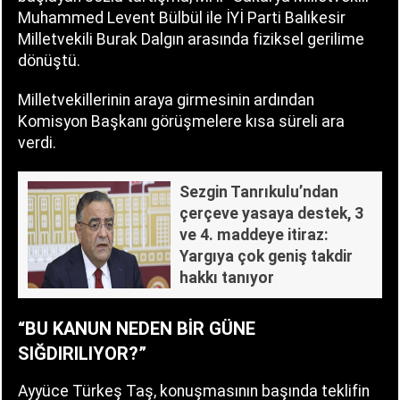
Muhammed Levent Bülbül ile İYİ Parti Balıkesir
Milletvekili Burak Dalgın arasında fiziksel gerilime
dönüştü.
Milletvekillerinin araya girmesinin ardından
Komisyon Başkanı görüşmelere kısa süreli ara
verdi.
Sezgin Tanrıkulu’ndan
çerçeve yasaya destek, 3
ve 4. maddeye itiraz:
Yargıya çok geniş takdir
hakkı tanıyor
“BU KANUN NEDEN BİR GÜNE
SIĞDIRILIYOR?”
Ayyüce Türkeş Taş, konuşmasının başında teklifin