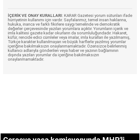
İÇERİK VE ONAY KURALLARI:
KARAR Gazetesi yorum sütunları ifade
hürriyetinin kullanımı için vardır. Sayfalarımız, temel insan haklarına,
hukuka, inanca ve farklı fikirlere saygı temelinde ve demokratik
değerler çerçevesinde yazılan yorumlara açıktır. Yorumların içerik ve
imla kalitesi gazete kadar okurların da sorumluluğundadır. Hakaret,
küfür, rencide edici cümleler veya imalar, imla kuralları ile yazılmamış,
Türkçe karakter kullanılmayan ve büyük harflerle yazılmış yorumlar
içeriğine bakılmaksızın onaylanmamaktadır. Özensizce belirlenmiş
kullanıcı adlarıyla gönderilen veya haber ve yazının bağlamının
dışında yazılan yorumlar da içeriğine bakılmaksızın
onaylanmamaktadır.
Çerçeve yasa komisyonunda MHP'li