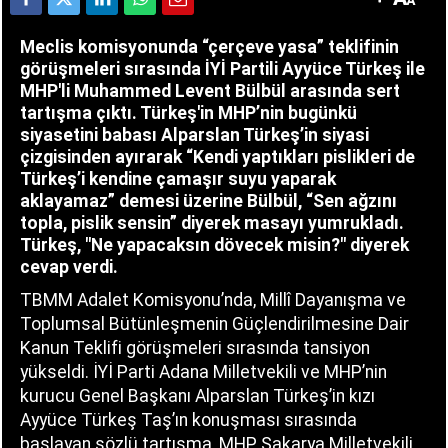
Meclis komisyonunda “çerçeve yasa” teklifinin
görüşmeleri sırasında İYİ Partili Ayyüce Türkeş ile
MHP'li Muhammed Levent Bülbül arasında sert
tartışma çıktı. Türkeş'in MHP’nin bugünkü
siyasetini babası Alparslan Türkeş’in siyasi
çizgisinden ayırarak “Kendi yaptıkları pislikleri de
Türkeş’i kendine çamaşır suyu yaparak
aklayamaz” demesi üzerine Bülbül, “Sen ağzını
topla, pislik sensin” diyerek masayı yumrukladı.
Türkeş, "Ne yapacaksın dövecek misin?" diyerek
cevap verdi.
TBMM Adalet Komisyonu’nda, Millî Dayanışma ve
Toplumsal Bütünleşmenin Güçlendirilmesine Dair
Kanun Teklifi görüşmeleri sırasında tansiyon
yükseldi. İYİ Parti Adana Milletvekili ve MHP’nin
kurucu Genel Başkanı Alparslan Türkeş’in kızı
Ayyüce Türkeş Taş’ın konuşması sırasında
başlayan sözlü tartışma, MHP Sakarya Milletvekili