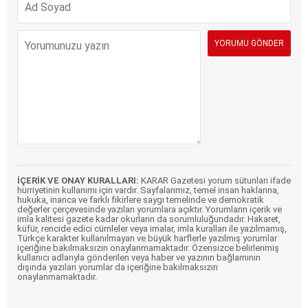
İÇERİK VE ONAY KURALLARI:
KARAR Gazetesi yorum sütunları ifade
hürriyetinin kullanımı için vardır. Sayfalarımız, temel insan haklarına,
hukuka, inanca ve farklı fikirlere saygı temelinde ve demokratik
değerler çerçevesinde yazılan yorumlara açıktır. Yorumların içerik ve
imla kalitesi gazete kadar okurların da sorumluluğundadır. Hakaret,
küfür, rencide edici cümleler veya imalar, imla kuralları ile yazılmamış,
Türkçe karakter kullanılmayan ve büyük harflerle yazılmış yorumlar
içeriğine bakılmaksızın onaylanmamaktadır. Özensizce belirlenmiş
kullanıcı adlarıyla gönderilen veya haber ve yazının bağlamının
dışında yazılan yorumlar da içeriğine bakılmaksızın
onaylanmamaktadır.