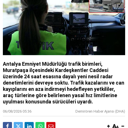
Antalya Emniyet Müdürlüğü trafik birimleri,
Muratpaşa ilçesindeki Kardeşkentler Caddesi
üzerinde 24 saat esasına dayalı yeni nesil radar
denetimlerini devreye soktu. Trafik kazalarını ve can
kayıplarını en aza indirmeyi hedefleyen yetkililer,
araç türlerine göre belirlenen yasal hız limitlerine
uyulması konusunda sürücüleri uyardı.
06/08/2026 05:36
Demirören Haber Ajansı (DHA)