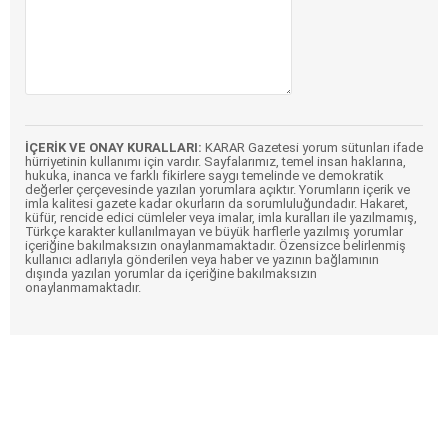
İÇERİK VE ONAY KURALLARI:
KARAR Gazetesi yorum sütunları ifade
hürriyetinin kullanımı için vardır. Sayfalarımız, temel insan haklarına,
hukuka, inanca ve farklı fikirlere saygı temelinde ve demokratik
değerler çerçevesinde yazılan yorumlara açıktır. Yorumların içerik ve
imla kalitesi gazete kadar okurların da sorumluluğundadır. Hakaret,
küfür, rencide edici cümleler veya imalar, imla kuralları ile yazılmamış,
Türkçe karakter kullanılmayan ve büyük harflerle yazılmış yorumlar
içeriğine bakılmaksızın onaylanmamaktadır. Özensizce belirlenmiş
kullanıcı adlarıyla gönderilen veya haber ve yazının bağlamının
dışında yazılan yorumlar da içeriğine bakılmaksızın
onaylanmamaktadır.