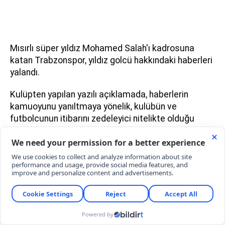
Mısırlı süper yıldız Mohamed Salah'ı kadrosuna
katan Trabzonspor, yıldız golcü hakkındaki haberleri
yalandı.
Kulüpten yapılan yazılı açıklamada, haberlerin
kamuoyunu yanıltmaya yönelik, kulübün ve
futbolcunun itibarını zedeleyici nitelikte olduğu
belirtilerek, gerçek dışı haber ve paylaşımlara itibar
edilmemesi istendi.
Açıklamada, asılsız iddiaları ortaya atan, yayımlayan
ve kamuoyuna servis eden kişi ve kuruluşlar
hakkında gerekli hukuki işlemlerin başlatıldığı
vurgulanarak "Trabzonspor Kulübü olarak
kulübümüzün ve futbolcularımızın itibarına yönelik
gerçek dışı yayınlarla ilgili hukuki haklarımızı sonuna