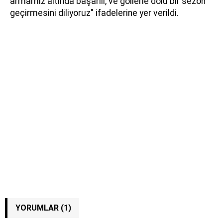
armamız altında başarılı, ve gollerle dolu bir sezon
geçirmesini diliyoruz" ifadelerine yer verildi.
YORUMLAR (1)