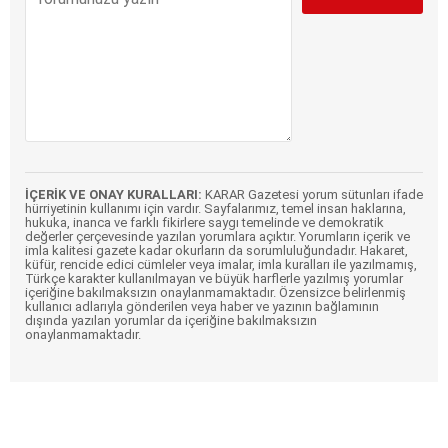
İÇERİK VE ONAY KURALLARI:
KARAR Gazetesi yorum sütunları ifade
hürriyetinin kullanımı için vardır. Sayfalarımız, temel insan haklarına,
hukuka, inanca ve farklı fikirlere saygı temelinde ve demokratik
değerler çerçevesinde yazılan yorumlara açıktır. Yorumların içerik ve
imla kalitesi gazete kadar okurların da sorumluluğundadır. Hakaret,
küfür, rencide edici cümleler veya imalar, imla kuralları ile yazılmamış,
Türkçe karakter kullanılmayan ve büyük harflerle yazılmış yorumlar
içeriğine bakılmaksızın onaylanmamaktadır. Özensizce belirlenmiş
kullanıcı adlarıyla gönderilen veya haber ve yazının bağlamının
dışında yazılan yorumlar da içeriğine bakılmaksızın
onaylanmamaktadır.