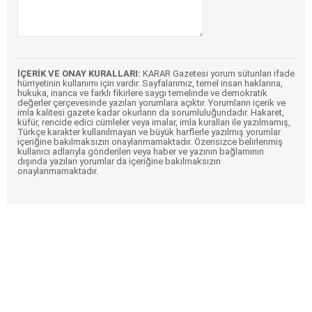
İÇERİK VE ONAY KURALLARI:
KARAR Gazetesi yorum sütunları ifade
hürriyetinin kullanımı için vardır. Sayfalarımız, temel insan haklarına,
hukuka, inanca ve farklı fikirlere saygı temelinde ve demokratik
değerler çerçevesinde yazılan yorumlara açıktır. Yorumların içerik ve
imla kalitesi gazete kadar okurların da sorumluluğundadır. Hakaret,
küfür, rencide edici cümleler veya imalar, imla kuralları ile yazılmamış,
Türkçe karakter kullanılmayan ve büyük harflerle yazılmış yorumlar
içeriğine bakılmaksızın onaylanmamaktadır. Özensizce belirlenmiş
kullanıcı adlarıyla gönderilen veya haber ve yazının bağlamının
dışında yazılan yorumlar da içeriğine bakılmaksızın
onaylanmamaktadır.