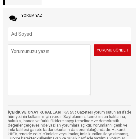
YORUM YAZ
İÇERİK VE ONAY KURALLARI:
KARAR Gazetesi yorum sütunları ifade
hürriyetinin kullanımı için vardır. Sayfalarımız, temel insan haklarına,
hukuka, inanca ve farklı fikirlere saygı temelinde ve demokratik
değerler çerçevesinde yazılan yorumlara açıktır. Yorumların içerik ve
imla kalitesi gazete kadar okurların da sorumluluğundadır. Hakaret,
küfür, rencide edici cümleler veya imalar, imla kuralları ile yazılmamış,
Türkçe karakter kullanılmayan ve büyük harflerle yazılmış yorumlar