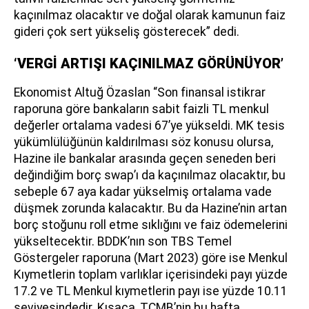
kaçınılmaz olacaktır ve doğal olarak kamunun faiz
gideri çok sert yükseliş gösterecek” dedi.
‘VERGİ ARTIŞI KAÇINILMAZ GÖRÜNÜYOR’
Ekonomist Altuğ Özaslan “Son finansal istikrar
raporuna göre bankaların sabit faizli TL menkul
değerler ortalama vadesi 67’ye yükseldi. MK tesis
yükümlülüğünün kaldırılması söz konusu olursa,
Hazine ile bankalar arasında geçen seneden beri
değindiğim borç swap’ı da kaçınılmaz olacaktır, bu
sebeple 67 aya kadar yükselmiş ortalama vade
düşmek zorunda kalacaktır. Bu da Hazine’nin artan
borç stoğunu roll etme sıklığını ve faiz ödemelerini
yükseltecektir. BDDK’nın son TBS Temel
Göstergeler raporuna (Mart 2023) göre ise Menkul
Kıymetlerin toplam varlıklar içerisindeki payı yüzde
17.2 ve TL Menkul kıymetlerin payı ise yüzde 10.11
seviyesindedir. Kısaca, TCMB’nin bu hafta