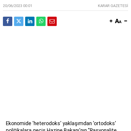
20/06/2023 00:01
KARAR GAZETESİ
Ekonomide 'heterodoks' yaklaşımdan 'ortodoks'
politikalara geçiş Hazine Bakanı'nın "Rasyonalite