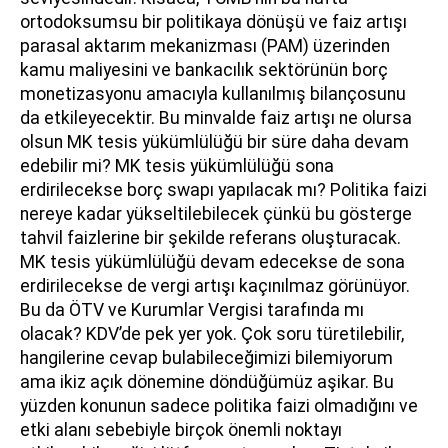
ortodoksumsu bir politikaya dönüşü ve faiz artışı
parasal aktarım mekanizması (PAM) üzerinden
kamu maliyesini ve bankacılık sektörünün borç
monetizasyonu amacıyla kullanılmış bilançosunu
da etkileyecektir. Bu minvalde faiz artışı ne olursa
olsun MK tesis yükümlülüğü bir süre daha devam
edebilir mi? MK tesis yükümlülüğü sona
erdirilecekse borç swapı yapılacak mı? Politika faizi
nereye kadar yükseltilebilecek çünkü bu gösterge
tahvil faizlerine bir şekilde referans oluşturacak.
MK tesis yükümlülüğü devam edecekse de sona
erdirilecekse de vergi artışı kaçınılmaz görünüyor.
Bu da ÖTV ve Kurumlar Vergisi tarafında mı
olacak? KDV’de pek yer yok. Çok soru türetilebilir,
hangilerine cevap bulabileceğimizi bilemiyorum
ama ikiz açık dönemine döndüğümüz aşikar. Bu
yüzden konunun sadece politika faizi olmadığını ve
etki alanı sebebiyle birçok önemli noktayı