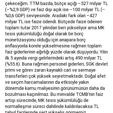
çekeceğim. TTM bazda, bütçe açığı –527 milyar TL
(–%2,9 GDP) ve faiz dışı açık ise –100 milyar TL (–
%0,6 GDP) seviyesinde. Aradaki fark olan –427
milyar TL ise faize ödendi. Bütçede faize ödenen
toplam tutar 2017 yılından beri yükseliyor ama MK
tesis yükümlülüğü doğal olarak bir borç
monetizasyonu olduğu için anapara borç
enflasyonla korele yükselmesine rağmen toplam
faiz giderlerinin ağırlığı yüzde olarak düşüyordu. Yılın
ilk 5 ayında vergi gelirlerindeki artış 490 milyar TL
(%55.6). Buna rağmen personel giderleri, SGK devlet
primi ve görev zararı kaynaklı cari ve sermaye
transferleri çok yüksek seyretmektedir. Doğal afet
ve seçim harcamalarının da etkisiyle yakın
dönemde kamu maliyesinin görünümünün daha da
bozulması kaçınılmaz. Bu minvalde TCMB’nin faiz
artışı sürecinde, MK tesis yükümlülüğü de
normalleşme süreci dahilinde kaldırılacaksa TL
tahvil faizlerinde sert yükseliş görmemiz